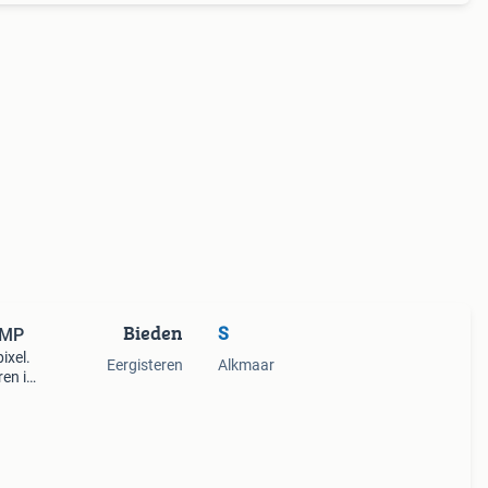
Bieden
S
 MP
ixel.
Eergisteren
Alkmaar
en is
er.