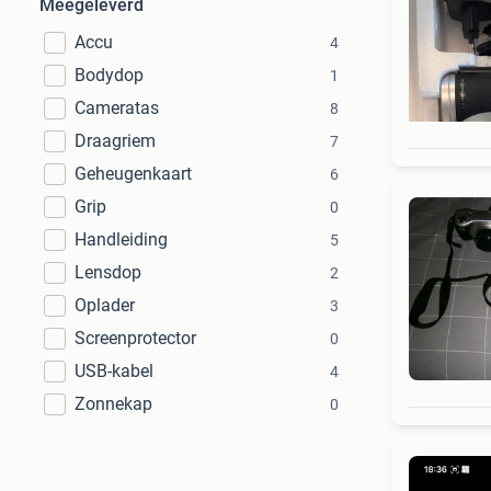
Meegeleverd
Accu
4
Bodydop
1
Cameratas
8
Draagriem
7
Geheugenkaart
6
Grip
0
Handleiding
5
Lensdop
2
Oplader
3
Screenprotector
0
USB-kabel
4
Zonnekap
0