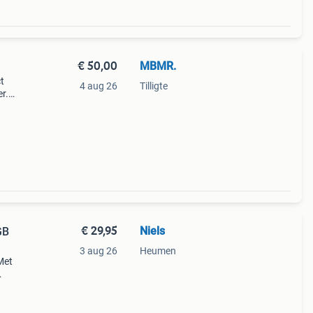
€ 50,00
MBMR.
t
4 aug 26
Tilligte
r.
en en
€ 29,95
Niels
GB
3 aug 26
Heumen
Met
ijen.