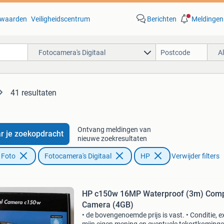
waarden
Veiligheidscentrum
Berichten
Meldingen
Fotocamera's Digitaal
A
41 resultaten
Ontvang meldingen van
r je zoekopdracht
nieuwe zoekresultaten
 Foto
Fotocamera's Digitaal
HP
Verwijder filters
HP c150w 16MP Waterproof (3m) Com
Camera (4GB)
• de bovengenoemde prijs is vast. • Conditie, extra’s,