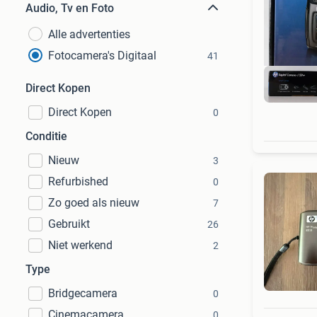
Audio, Tv en Foto
Alle advertenties
Fotocamera's Digitaal
41
Direct Kopen
Direct Kopen
0
Conditie
Nieuw
3
Refurbished
0
Zo goed als nieuw
7
Gebruikt
26
Niet werkend
2
Type
Bridgecamera
0
Cinemacamera
0