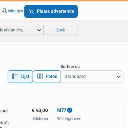
Inloggen
Plaats advertentie
lle afstanden…
Zoek
Sorteer op
Lijst
Foto’s
€ 40,00
M77
pact
Gisteren
Wieringerwerf