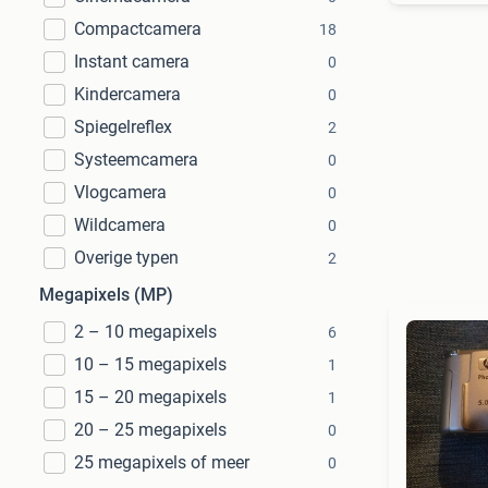
Compactcamera
18
Instant camera
0
Kindercamera
0
Spiegelreflex
2
Systeemcamera
0
Vlogcamera
0
Wildcamera
0
Overige typen
2
Megapixels (MP)
2 – 10 megapixels
6
10 – 15 megapixels
1
15 – 20 megapixels
1
20 – 25 megapixels
0
25 megapixels of meer
0