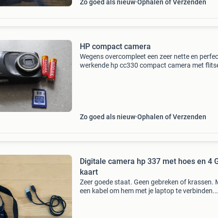
Zo goed als nieuw
Ophalen of Verzenden
HP compact camera
Wegens overcompleet een zeer nette en perfec
werkende hp cc330 compact camera met flitse
Heeft 14 mega pixels en werkt op 2 aa batterij
sd geheugenkaart die ik erbij doe. Heeft een
duidelijk l
Zo goed als nieuw
Ophalen of Verzenden
Digitale camera hp 337 met hoes en 4 
kaart
Zeer goede staat. Geen gebreken of krassen. 
een kabel om hem met je laptop te verbinden.
Hoesje en een 4 gb kaart. Werkt op 2 aa batter
Deze zijn niet meegeleverd.