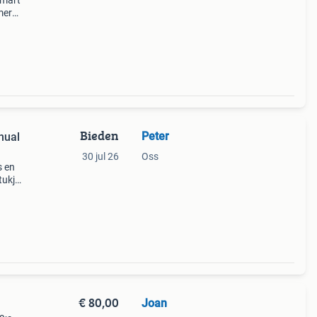
smart
mera,
n
Bieden
Peter
nual
30 jul 26
Oss
s en
tukje
stukje
€ 80,00
Joan