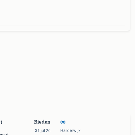
Bieden
co
t
31 jul 26
Harderwijk