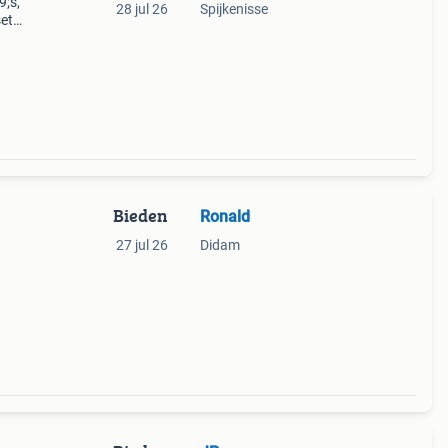
9;s,
28 jul 26
Spijkenisse
set
nalo
Bieden
Ronald
27 jul 26
Didam
s in