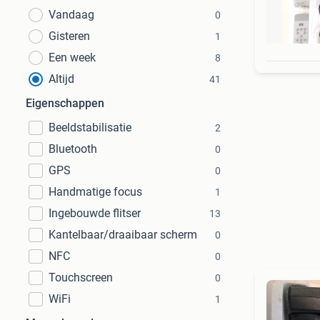
Vandaag
0
Gisteren
1
Een week
8
Altijd
41
Eigenschappen
Beeldstabilisatie
2
Bluetooth
0
GPS
0
Handmatige focus
1
Ingebouwde flitser
13
Kantelbaar/draaibaar scherm
0
NFC
0
Touchscreen
0
WiFi
1