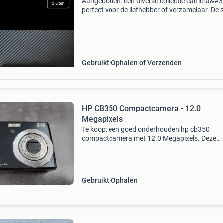
Aangeboden: een diverse collectie camera&#3
perfect voor de liefhebber of verzamelaar. De 
bestaat uit drie digitale camera&#39;s van de
merken hp, sony en canon, en één klassieke a
Gebruikt
Ophalen of Verzenden
HP CB350 Compactcamera - 12.0
Megapixels
Te koop: een goed onderhouden hp cb350
compactcamera met 12.0 Megapixels. Deze
camera is ideaal voor dagelijks gebruik en het
vastleggen van mooie momenten. De camera i
gebruikte staat, maar funct
Gebruikt
Ophalen