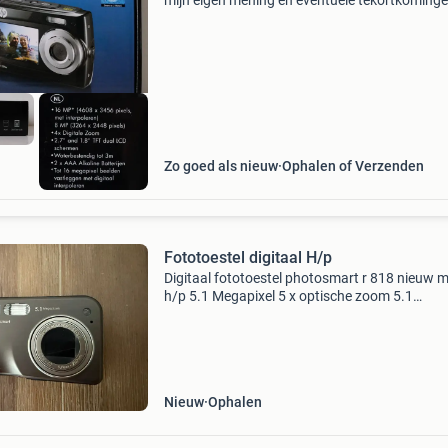
mijn eigen mening en eventuele tekortkoming
worden vermeld. • Voor uitgebreide specificaties,
reviews en nieuwprijs zelf even googlen. Va
Zo goed als nieuw
Ophalen of Verzenden
Fototoestel digitaal H/p
Digitaal fototoestel photosmart r 818 nieuw 
h/p 5.1 Megapixel 5 x optische zoom 5.1
Kleurendisplay compleet met kabels dockstati
originele doos sd kaart inbegrepen 2 gba 32 
intern geheuge
Nieuw
Ophalen