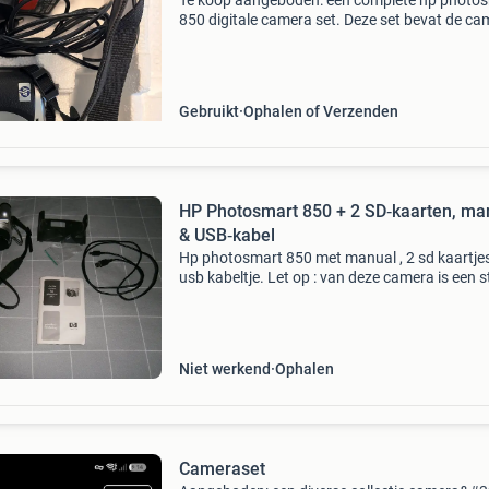
Te koop aangeboden: een complete hp photo
850 digitale camera set. Deze set bevat de ca
een docking station voor eenvoudig opladen e
gegevensoverdracht, de originele
gebruikershandleiding e
Gebruikt
Ophalen of Verzenden
HP Photosmart 850 + 2 SD‑kaarten, ma
& USB‑kabel
Hp photosmart 850 met manual , 2 sd kaartje
usb kabeltje. Let op : van deze camera is een s
plastic afgebroken van het batterijklepje. Dat 
plastic zit er bij. Misschien is het nog te l
Niet werkend
Ophalen
Cameraset