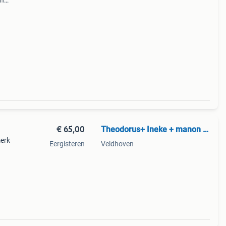
en
€ 65,00
Theodorus+ Ineke + manon +01?
merk
Eergisteren
Veldhoven
on in
mb