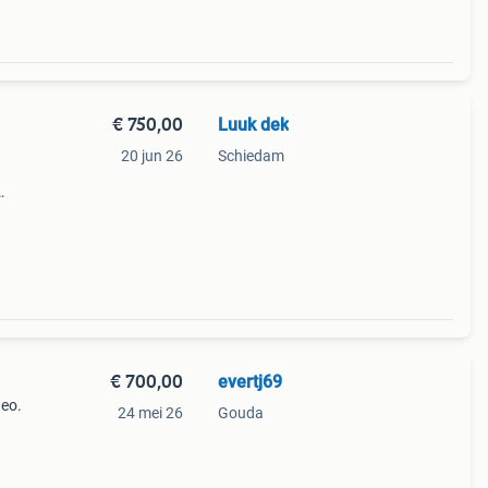
€ 750,00
Luuk dek
20 jun 26
Schiedam
den.
€ 700,00
evertj69
deo.
24 mei 26
Gouda