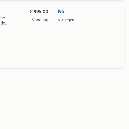
€ 995,00
Ivo
tter
Vandaag
Nijmegen
nde
rip
ji