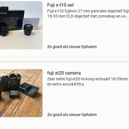
Fuji x-t10 set
Fuji x-t10 fujinon 27 mm pancake objectief fuj
18-55 mm f2,8 objectief met zonnekap en uv
beschermfilter reserve accu met oplader
gebruiksaanwijzing doos fototas
Zo goed als nieuw
Ophalen
fuji xt20 camera
Zeer nette fuji xt20 te koop inclusief 18-55mm
en extra accu&#39;s.
Zo goed als nieuw
Ophalen