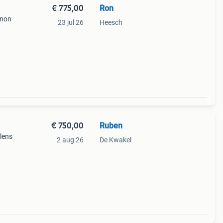
€ 775,00
Ron
inon
23 jul 26
Heesch
€ 750,00
Ruben
 lens
2 aug 26
De Kwakel