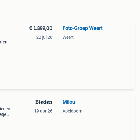
€ 1.899,00
Foto-Groep Weert
22 jul 26
Weert
afen
j
tige
Bieden
Milou
ier en
19 apr 26
Apeldoorn
etjes
9;s.