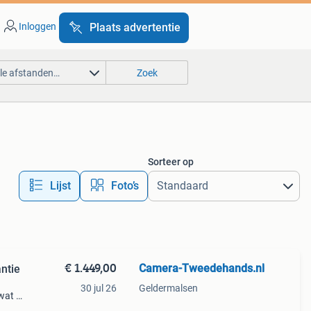
Inloggen
Plaats advertentie
lle afstanden…
Zoek
Sorteer op
Lijst
Foto’s
€ 1.449,00
Camera-Tweedehands.nl
antie
30 jul 26
Geldermalsen
wat je
imaal