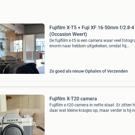
Fujifilm X-T5 + Fuji XF 16-50mm f/2.8-4
(Occasion Weert)
De fujifilm x-t5 is een camera waar veel fotogr
enorm naar hebben uitgekeken, omdat hij
leentjebuur speelt bij topmodel fujifilm x-h2. Hi
heeft dezelfde 40mp-sensor en dezelfde krach
processo
Zo goed als nieuw
Ophalen of Verzenden
Fujifilm X-T20 camera
Fujifilm x-t20 camera in nette staat. Er zitten h
daar wat kleine krasjes op, maar verder is hij n
en werkt nog heel goed. Maakt mooie foto&#3
Ik verkoop deze, omdat ik een nieuwe u