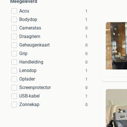
Meegeleverd
Accu
1
Bodydop
1
Cameratas
0
Draagriem
1
Geheugenkaart
0
Grip
0
Handleiding
0
Lensdop
1
Oplader
1
Screenprotector
0
USB-kabel
1
Zonnekap
0