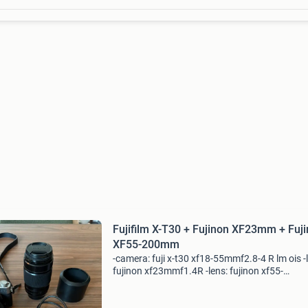
Fujifilm X-T30 + Fujinon XF23mm + Fuj
XF55-200mm
-camera: fuji x-t30 xf18-55mmf2.8-4 R lm ois -
fujinon xf23mmf1.4R -lens: fujinon xf55-
200mmf3.5-4.8 R lm ois camera heeft 7020 cl
inclusief: -twee accu’s -oplader -dozen (voor