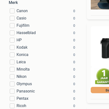
Merk
Canon
0
Casio
0
Fujifilm
0
Hasselblad
0
HP
0
Kodak
0
Konica
0
Leica
0
Minolta
0
Nikon
0
Olympus
0
Be
Panasonic
0
Pentax
0
Ricoh
0