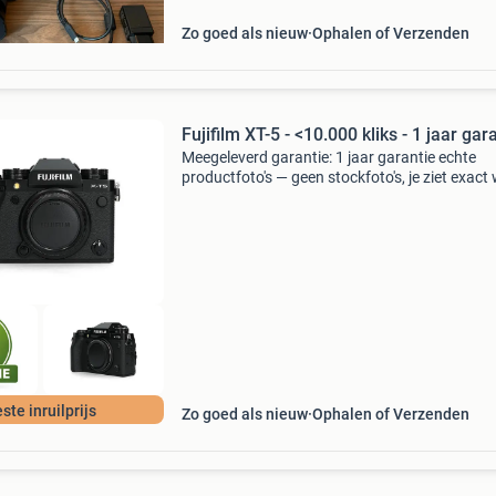
camera en beid
Zo goed als nieuw
Ophalen of Verzenden
Fujifilm XT-5 - <10.000 kliks - 1 jaar gar
Meegeleverd garantie: 1 jaar garantie echte
productfoto's — geen stockfoto's, je ziet exact 
koopt. Waarom camera-tweedehands.nl? Min
12 maanden garantie • eigen productfoto’s • k
ste inruilprijs
Zo goed als nieuw
Ophalen of Verzenden