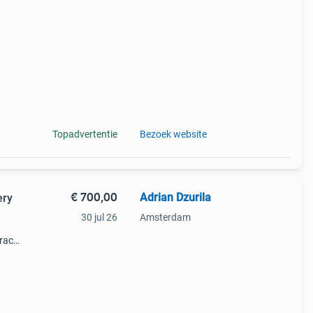
la
Topadvertentie
Bezoek website
€ 700,00
Adrian Dzurila
ery
30 jul 26
Amsterdam
crack