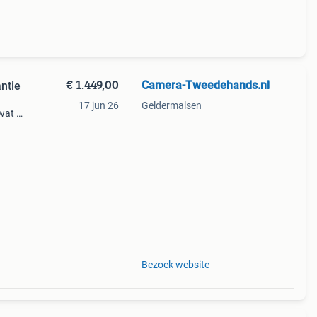
€ 1.449,00
Camera-Tweedehands.nl
antie
17 jun 26
Geldermalsen
wat je
imaal
la
Bezoek website