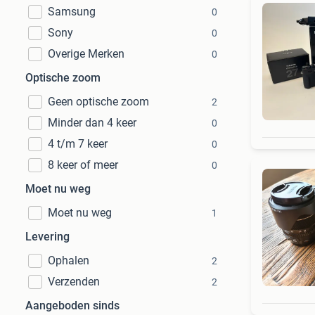
Samsung
0
Sony
0
Overige Merken
0
Optische zoom
Geen optische zoom
2
Minder dan 4 keer
0
4 t/m 7 keer
0
8 keer of meer
0
Moet nu weg
Moet nu weg
1
Levering
Ophalen
2
Verzenden
2
Aangeboden sinds