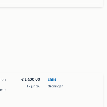
€ 1.400,00
chris
inon
17 jun 26
Groningen
lens:
icks