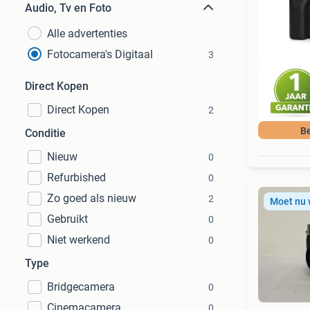
Audio, Tv en Foto
Alle advertenties
Fotocamera's Digitaal
3
Direct Kopen
Direct Kopen
2
Be
Conditie
Nieuw
0
Refurbished
0
Zo goed als nieuw
2
Moet nu
Gebruikt
0
Niet werkend
0
Type
Bridgecamera
0
Cinemacamera
0