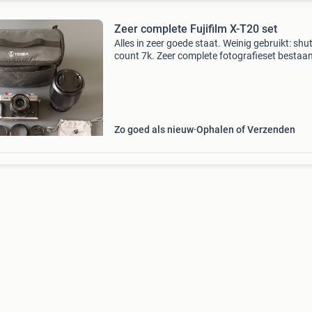
Zeer complete Fujifilm X-T20 set
Alles in zeer goede staat. Weinig gebruikt: shu
count 7k. Zeer complete fotografieset bestaa
uit: body: fujifilm x-t20 met third-party thumbg
en ontspannerknop groothoek prime: fujifilm fu
Zo goed als nieuw
Ophalen of Verzenden