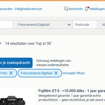
waarden
Veiligheidscentrum
Berichten
Meldingen
Fotocamera's Digitaal
A
14 resultaten
voor 'fuji xt 30'
Ontvang meldingen van
r je zoekopdracht
nieuwe zoekresultaten
 Foto
Fotocamera's Digitaal
Verwijder filters
Fujifilm XT-5 - <10.000 kliks - 1 jaar gar
Meegeleverd garantie: 1 jaar garantie echte
productfoto's — geen stockfoto's, je ziet exact 
koopt. Waarom camera-tweedehands.nl? Min