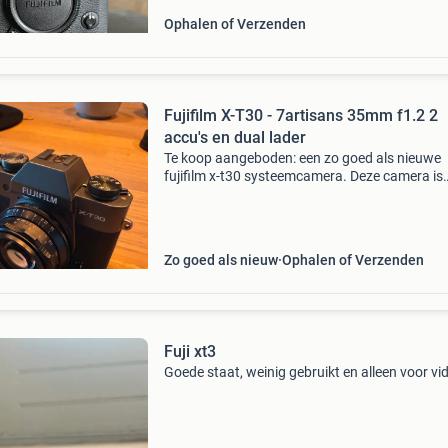
Ophalen of Verzenden
Fujifilm X-T30 - 7artisans 35mm f1.2 2
accu's en dual lader
Te koop aangeboden: een zo goed als nieuwe
fujifilm x-t30 systeemcamera. Deze camera is
perfect voor zowel de beginnende als de
gevorderde fotograaf en levert prachtige beel
De camera wordt geleve
Zo goed als nieuw
Ophalen of Verzenden
Fuji xt3
Goede staat, weinig gebruikt en alleen voor vi