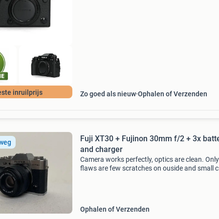
12 maanden garantie • eigen productfoto’s • k
ste inruilprijs
Zo goed als nieuw
Ophalen of Verzenden
Fuji XT30 + Fujinon 30mm f/2 + 3x batt
 weg
and charger
Camera works perfectly, optics are clean. Only
flaws are few scratches on ouside and small 
on the screen. Message me for more info
Ophalen of Verzenden