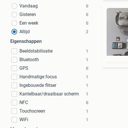
Vandaag
0
Gisteren
0
Een week
0
Altijd
2
Eigenschappen
Beeldstabilisatie
1
Bluetooth
1
GPS
0
Handmatige focus
1
Ingebouwde flitser
1
Kantelbaar/draaibaar scherm
1
NFC
0
Touchscreen
1
WiFi
1