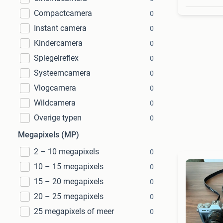
Compactcamera
0
Instant camera
0
Kindercamera
0
Spiegelreflex
0
Systeemcamera
0
Vlogcamera
0
Wildcamera
0
Overige typen
0
Megapixels (MP)
2 – 10 megapixels
0
10 – 15 megapixels
0
15 – 20 megapixels
0
20 – 25 megapixels
0
25 megapixels of meer
0