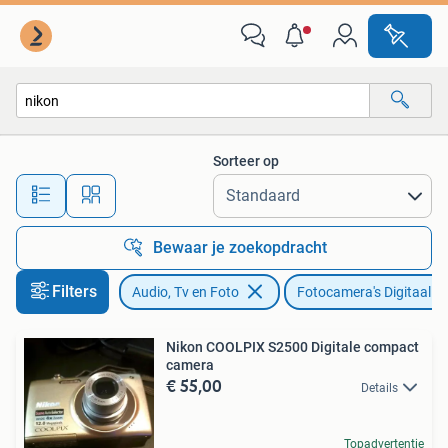
Fotocamera's Digitaal
Sorteer op
Alle afstanden…
Bewaar je zoekopdracht
Filters
Audio, Tv en Foto
Fotocamera's Digitaal
Nikon COOLPIX S2500 Digitale compact
camera
€ 55,00
Details
Topadvertentie