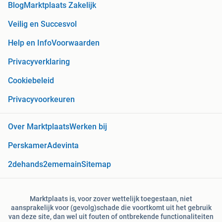
Blog
Marktplaats Zakelijk
Veilig en Succesvol
Help en Info
Voorwaarden
Privacyverklaring
Cookiebeleid
Privacyvoorkeuren
Over Marktplaats
Werken bij
Perskamer
Adevinta
2dehands
2ememain
Sitemap
Marktplaats is, voor zover wettelijk toegestaan, niet
aansprakelijk voor (gevolg)schade die voortkomt uit het gebruik
van deze site, dan wel uit fouten of ontbrekende functionaliteiten