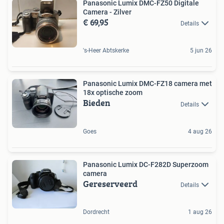
Panasonic Lumix DMC-FZ50 Digitale
Camera - Zilver
€ 69,95
Details
's-Heer Abtskerke
5 jun 26
Panasonic Lumix DMC-FZ18 camera met
18x optische zoom
Bieden
Details
Goes
4 aug 26
Panasonic Lumix DC-F282D Superzoom
camera
Gereserveerd
Details
Dordrecht
1 aug 26