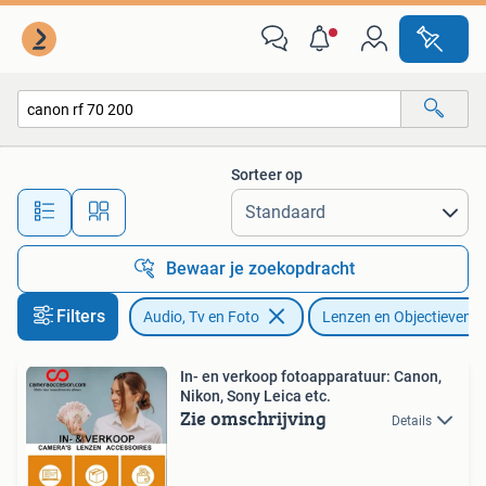
Fotografie | Lenzen en Objectieven
Sorteer op
Alle afstanden…
Bewaar je zoekopdracht
Filters
Audio, Tv en Foto
Lenzen en Objectieven
In- en verkoop fotoapparatuur: Canon,
Nikon, Sony Leica etc.
Zie omschrijving
Details