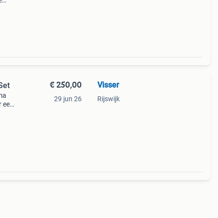
e
don
€ 250,00
Visser
Set
ma
29 jun 26
Rijswijk
r een
uikt,
(d