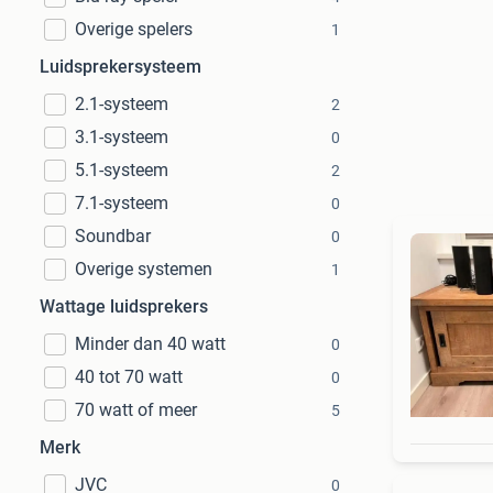
Overige spelers
1
Luidsprekersysteem
2.1-systeem
2
3.1-systeem
0
5.1-systeem
2
7.1-systeem
0
Soundbar
0
Overige systemen
1
Wattage luidsprekers
Minder dan 40 watt
0
40 tot 70 watt
0
70 watt of meer
5
Merk
JVC
0