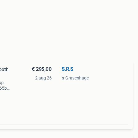
€ 295,00
S.R.S
ooth
2 aug 26
's-Gravenhage
op
s65bq
r.
luid o