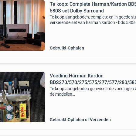
Te koop: Complete Harman/Kardon BD
580S set Dolby Surround
Te koop aangeboden, complete en in goede st
verkerende set van harman kardon - bds 580s 
5 Speakers, 1 subwoofer en statieven. Met ori
dozen er nog bij. ( Eerste eigenaar) heeft wat 
Gebruikt
Ophalen
Voeding Harman Kardon
BDS270/570/275/575/277/577/280/58
Te koop aangeboden gereviseerde voedingen 
de modellen
bds270/570/275/575/277/577/280/580 inrui
uw eigen defecte voeding is mogelijk. Reparat
uw eigen voeding is ook mogelijk. (No cure n
Gebruikt
Ophalen of Verzenden