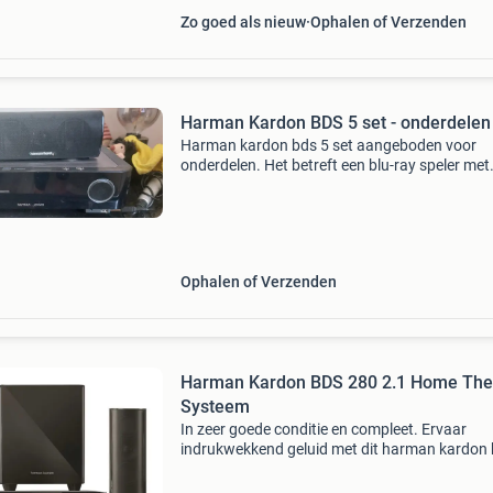
Zo goed als nieuw
Ophalen of Verzenden
Harman Kardon BDS 5 set - onderdelen
Harman kardon bds 5 set aangeboden voor
onderdelen. Het betreft een blu-ray speler met
bijbehorende luidsprekers. Ideaal voor wie
specifieke onderdelen zoekt om een bestaand
systeem te repareren of ui
Ophalen of Verzenden
Harman Kardon BDS 280 2.1 Home The
Systeem
In zeer goede conditie en compleet. Ervaar
indrukwekkend geluid met dit harman kardon
280 2.1 Home theater systeem. Dit compacte
systeem levert een krachtige audio-ervaring v