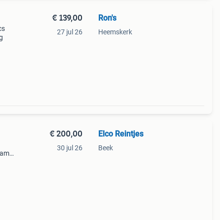
€ 139,00
Ron's
cs
27 jul 26
Heemskerk
g
€ 200,00
Elco Reintjes
30 jul 26
Beek
eamer
Zie
 hdr