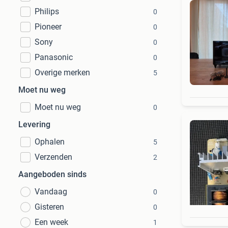
Philips
0
Pioneer
0
Sony
0
Panasonic
0
Overige merken
5
Moet nu weg
Moet nu weg
0
Levering
Ophalen
5
Verzenden
2
Aangeboden sinds
Vandaag
0
Gisteren
0
Een week
1