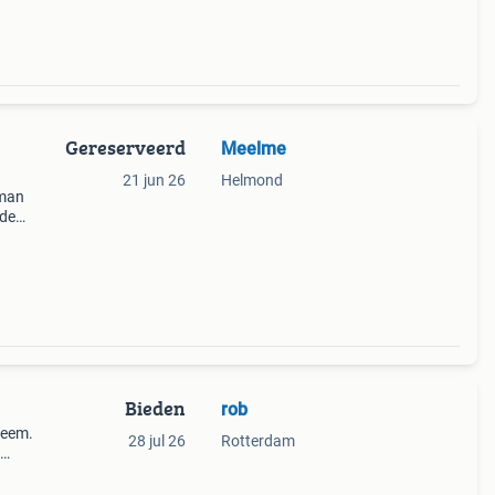
Gereserveerd
Meelme
21 jun 26
Helmond
rman
rde
de
voor
Bieden
rob
teem.
28 jul 26
Rotterdam
ning