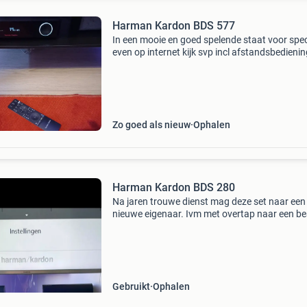
Harman Kardon BDS 577
In een mooie en goed spelende staat voor spe
even op internet kijk svp incl afstandsbedienin
Zo goed als nieuw
Ophalen
Harman Kardon BDS 280
Na jaren trouwe dienst mag deze set naar een
nieuwe eigenaar. Ivm met overtap naar een b
en soundbar is deze set overbodig geworden. 
ook evt mijn andere advertenties, samsung 4k
tv en 5.1
Gebruikt
Ophalen