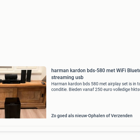
harman kardon bds-580 met WiFi Bluet
streaming usb
Harman kardon bds 580 met airplay set is in t
conditie. Bieden vanaf 250 euro volledige hkt
seakerset 5 speakers en een actieve subwoofe
Set heeft bluetooth en airplay en kan het tv ge
Zo goed als nieuw
Ophalen of Verzenden