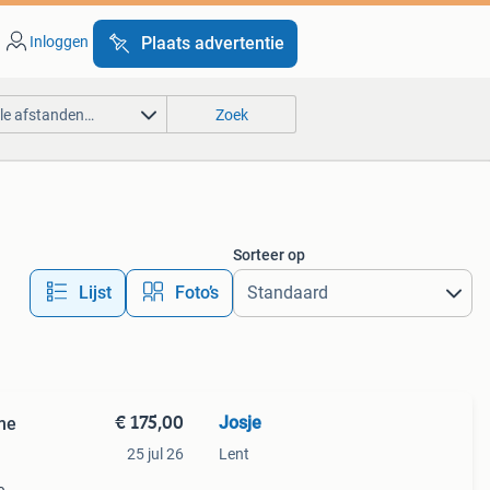
Inloggen
Plaats advertentie
lle afstanden…
Zoek
Sorteer op
Lijst
Foto’s
€ 175,00
Josje
me
25 jul 26
Lent