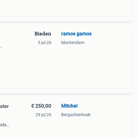
Bieden
ramos gamos
5 jul 26
Muntendam
€ 250,00
Mitchel
ater
29 jul 26
Bergschenhoek
 bds
oor