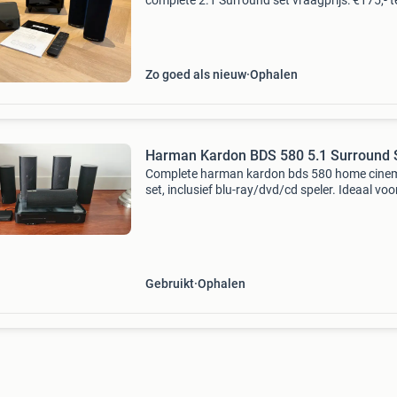
complete 2.1 Surround set vraagprijs: €175,- t
koop aangeboden: een complete harman kar
bds 580 home cinema set in goede, volledig
werkende staat. Deze
Zo goed als nieuw
Ophalen
Harman Kardon BDS 580 5.1 Surround 
Complete harman kardon bds 580 home cine
set, inclusief blu-ray/dvd/cd speler. Ideaal voo
perfecte film- en geluidservaring. De set is gebr
maar in zeer goede staat en werkt perfect. 1X 
Gebruikt
Ophalen