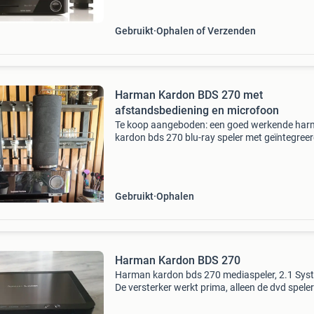
films, muziek en g
Gebruikt
Ophalen of Verzenden
Harman Kardon BDS 270 met
afstandsbediening en microfoon
Te koop aangeboden: een goed werkende ha
kardon bds 270 blu-ray speler met geïntegree
receiver. Dit systeem wordt geleverd inclusief 
originele afstandsbediening en de microfoon 
het auto
Gebruikt
Ophalen
Harman Kardon BDS 270
Harman kardon bds 270 mediaspeler, 2.1 Sys
De versterker werkt prima, alleen de dvd speler
werkt niet meer. Compleet met afstandsbedie
en aansluitsnoer.