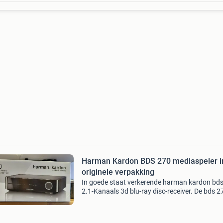
Harman Kardon BDS 270 mediaspeler i
originele verpakking
In goede staat verkerende harman kardon bd
2.1-Kanaals 3d blu-ray disc-receiver. De bds 2
combineert een ingebouwde mediaspeler met 
krachtige digitale versterker. Het apparaat wo
gelever