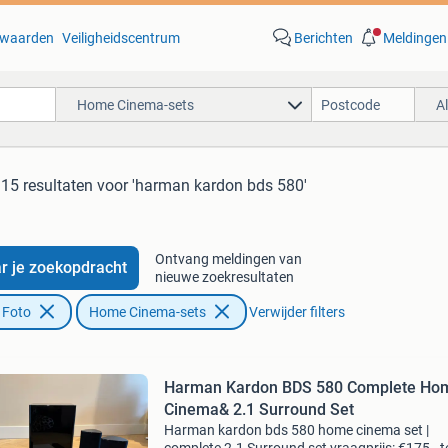
waarden
Veiligheidscentrum
Berichten
Meldingen
Home Cinema-sets
A
15 resultaten
voor 'harman kardon bds 580'
Ontvang meldingen van
r je zoekopdracht
nieuwe zoekresultaten
 Foto
Home Cinema-sets
Verwijder filters
Harman Kardon BDS 580 Complete Ho
Cinema& 2.1 Surround Set
Harman kardon bds 580 home cinema set |