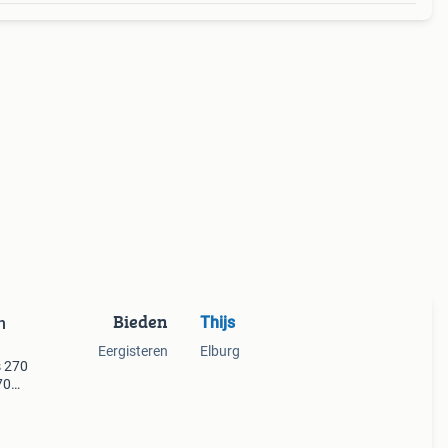
Bieden
Thijs
n
Eergisteren
Elburg
s 270
70
een
rdt