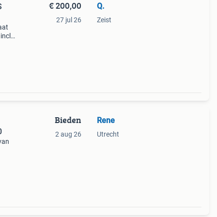
€ 200,00
Q.
S
27 jul 26
Zeist
aat
incl.
ginele
mini
Bieden
Rene
0
2 aug 26
Utrecht
van
l van
ie van