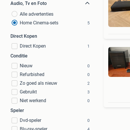
Audio, Tv en Foto
Alle advertenties
Home Cinema-sets
5
Direct Kopen
Direct Kopen
1
Conditie
Nieuw
0
Refurbished
0
Zo goed als nieuw
2
Gebruikt
3
Niet werkend
0
Speler
Dvd-speler
0
Blu-ray-speler
4