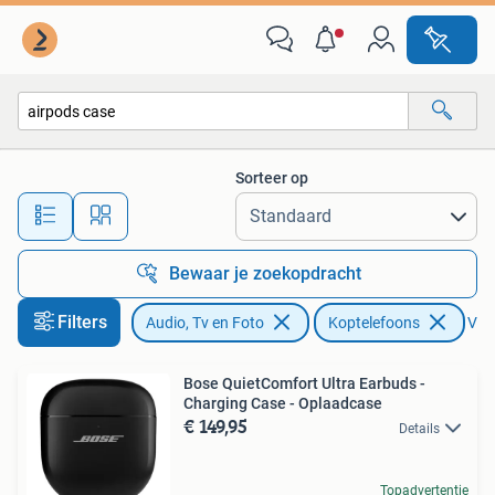
Koptelefoons
Sorteer op
Alle afstanden…
Bewaar je zoekopdracht
Filters
Audio, Tv en Foto
Koptelefoons
Verw
Bose QuietComfort Ultra Earbuds -
Charging Case - Oplaadcase
€ 149,95
Details
Topadvertentie