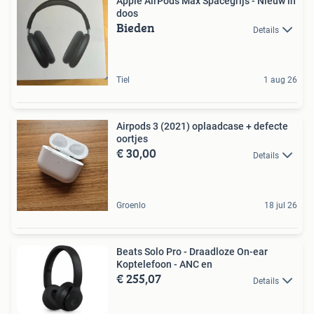
Apple AirPods Max Spacegrijs - Nieuw in
doos
Bieden
Details
Tiel
1 aug 26
Airpods 3 (2021) oplaadcase + defecte
oortjes
€ 30,00
Details
Groenlo
18 jul 26
Beats Solo Pro - Draadloze On-ear
Koptelefoon - ANC en
€ 255,07
Details