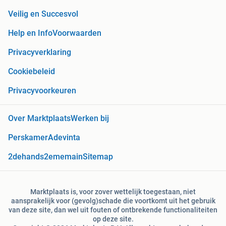
Veilig en Succesvol
Help en Info
Voorwaarden
Privacyverklaring
Cookiebeleid
Privacyvoorkeuren
Over Marktplaats
Werken bij
Perskamer
Adevinta
2dehands
2ememain
Sitemap
Marktplaats is, voor zover wettelijk toegestaan, niet
aansprakelijk voor (gevolg)schade die voortkomt uit het gebruik
van deze site, dan wel uit fouten of ontbrekende functionaliteiten
op deze site.