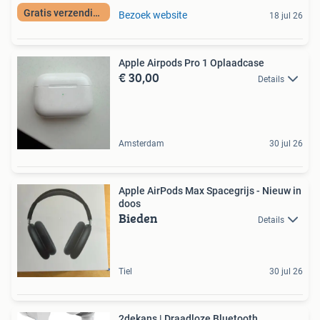
Gratis verzending
Bezoek website
18 jul 26
Apple Airpods Pro 1 Oplaadcase
€ 30,00
Details
Amsterdam
30 jul 26
Apple AirPods Max Spacegrijs - Nieuw in
doos
Bieden
Details
Tiel
30 jul 26
2dekans | Draadloze Bluetooth