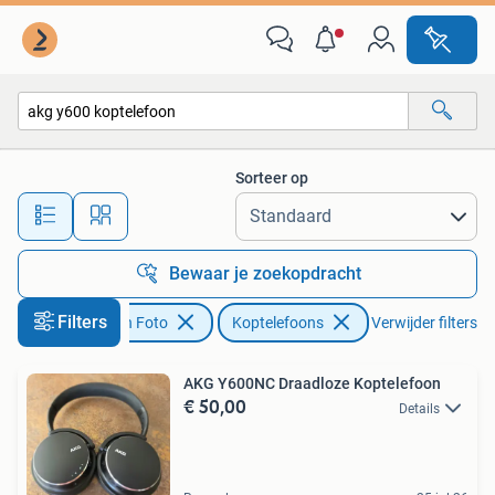
Koptelefoons
Sorteer op
Alle afstanden…
Bewaar je zoekopdracht
Filters
Audio, Tv en Foto
Koptelefoons
Verwijder filters
AKG Y600NC Draadloze Koptelefoon
€ 50,00
Details