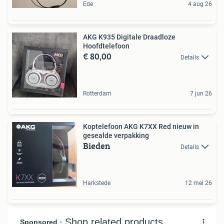
Ede
4 aug 26
AKG K935 Digitale Draadloze
Hoofdtelefoon
€ 80,00
Details
Rotterdam
7 jun 26
Koptelefoon AKG K7XX Red nieuw in
gesealde verpakking
Bieden
Details
Harkstede
12 mei 26