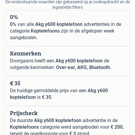
De onderstaande waarden zijn gebaseerd op je zoekopdracht en de
ingestelde filters
0%
0%
van alle
Akg y600 koptelefoon
advertenties in de
categorie
Koptelefoons
zijn in de afgelopen week
aangeboden.
Kenmerken
Doorgaans heeft een
Akg y600 koptelefoon
de
volgende kenmerken:
Over-ear, AKG, Bluetooth.
€ 35
De huidige gemiddelde prijs van een
Akg y600
koptelefoon
is
€ 35
.
Prijscheck
De duurste
Akg y600 koptelefoon
advertentie in de
Koptelefoons
categorie werd aangeboden voor
€ 200
,
terwijl de goedkoopste voor
€ 3
stond.