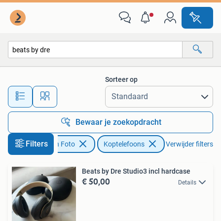
Koptelefoons
Sorteer op
Alle afstanden…
Bewaar je zoekopdracht
Filters
Audio, Tv en Foto
Koptelefoons
Verwijder filters
Beats by Dre Studio3 incl hardcase
€ 50,00
Details