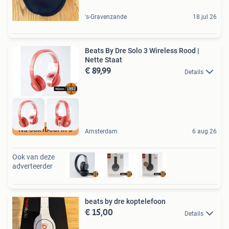
's-Gravenzande
18 jul 26
Beats By Dre Solo 3 Wireless Rood |
Nette Staat
€ 89,99
Details
Nu ook iDeal in 3
Amsterdam
6 aug 26
Ook van deze
adverteerder
beats by dre koptelefoon
€ 15,00
Details