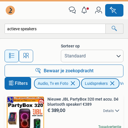
Luidsprekers
Sorteer op
Alle afstanden…
Bewaar je zoekopdracht
Filters
Audio, Tv en Foto
Luidsprekers
Verw
Nieuwe JBL PartyBox 320 met accu. Dé
bluetooth speaker! €389
€ 389,00
Details
Topadvertentie