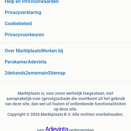
Help en Info
Voorwaarden
Privacyverklaring
Cookiebeleid
Privacyvoorkeuren
Over Marktplaats
Werken bij
Perskamer
Adevinta
2dehands
2ememain
Sitemap
Marktplaats is, voor zover wettelijk toegestaan, niet
aansprakelijk voor (gevolg)schade die voortkomt uit het gebruik
van deze site, dan wel uit fouten of ontbrekende functionaliteiten
op deze site.
Copyright © 2026 Marktplaats B.V. Alle rechten voorbehouden.
een
onderneming