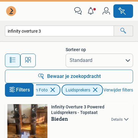
Luidsprekers
Sorteer op
Alle afstanden…
Bewaar je zoekopdracht
Filters
Audio, Tv en Foto
Luidsprekers
Verwijder filters
Infinity Overture 3 Powered
Luidsprekers - Topstaat
Bieden
Details