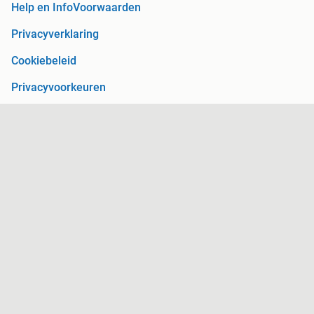
Help en Info
Voorwaarden
Privacyverklaring
Cookiebeleid
Privacyvoorkeuren
Over Marktplaats
Werken bij
Perskamer
Adevinta
2dehands
2ememain
Sitemap
Marktplaats is, voor zover wettelijk toegestaan, niet
aansprakelijk voor (gevolg)schade die voortkomt uit het gebruik
van deze site, dan wel uit fouten of ontbrekende functionaliteiten
op deze site.
Copyright © 2026 Marktplaats B.V. Alle rechten voorbehouden.