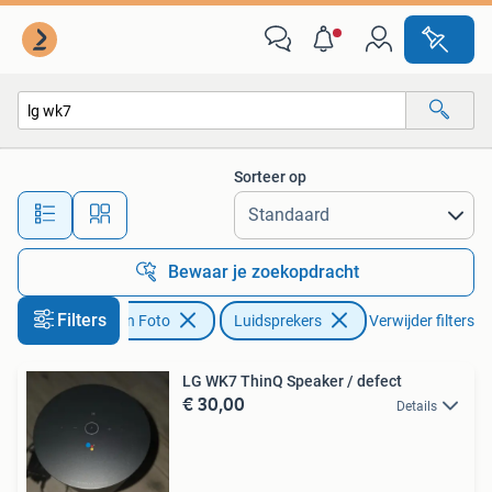
Luidsprekers
Sorteer op
Alle afstanden…
Bewaar je zoekopdracht
Filters
Audio, Tv en Foto
Luidsprekers
Verwijder filters
LG WK7 ThinQ Speaker / defect
€ 30,00
Details