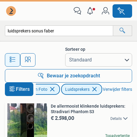
Luidsprekers
Sorteer op
Alle afstanden…
Bewaar je zoekopdracht
Filters
Audio, Tv en Foto
Luidsprekers
Verwijder filters
De allermooist klinkende luidsprekers:
Stradivari Phantom S3
€ 2.598,00
Details
Topadvertentie