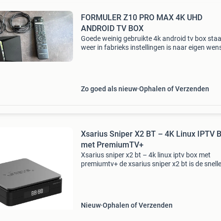
FORMULER Z10 PRO MAX 4K UHD
ANDROID TV BOX
Goede weinig gebruikte 4k android tv box staa
weer in fabrieks instellingen is naar eigen wen
installeren. Iptv-kodi-plex en alle andere stre
apps. Er zit verder geen abonnement bij voor 
Zo goed als nieuw
Ophalen of Verzenden
Xsarius Sniper X2 BT – 4K Linux IPTV 
met PremiumTV+
Xsarius sniper x2 bt – 4k linux iptv box met
premiumtv+ de xsarius sniper x2 bt is de snelle
vernieuwde opvolger van de populaire sniper x
Verwacht vloeiende navigatie, razendsnel za
en haarsche
Nieuw
Ophalen of Verzenden