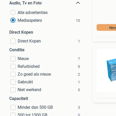
Audio, Tv en Foto
Alle advertenties
Mediaspelers
10
Ner
Direct Kopen
Direct Kopen
1
Conditie
Nieuw
7
Refurbished
0
Zo goed als nieuw
2
Gebruikt
1
Niet werkend
0
Capaciteit
Minder dan 500 GB
3
500 tot 1500 GB
0