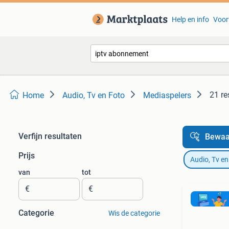
Help en info
Voor
21 re
Home
Audio, Tv en Foto
Mediaspelers
Verfijn resultaten
Bewaa
Prijs
Audio, Tv en
van
tot
€
€
Categorie
Wis de categorie