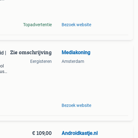
re
Topadvertentie
Bezoek website
Zie omschrijving
Mediakoning
d |
Eergisteren
Amsterdam
ol
dus
d met
Bezoek website
€ 109,00
Androidkastje.nl