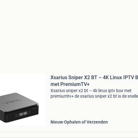
Xsarius Sniper X2 BT – 4K Linux IPTV 
met PremiumTV+
Xsarius sniper x2 bt – 4k linux iptv box met
premiumtv+ de xsarius sniper x2 bt is de snelle
vernieuwde opvolger van de populaire sniper x
Verwacht vloeiende navigatie, razendsnel za
en haarsche
Nieuw
Ophalen of Verzenden