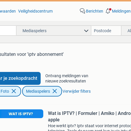
waarden
Veiligheidscentrum
Berichten
Meldingen
Mediaspelers
A
sultaten
voor 'iptv abonnement'
Ontvang meldingen van
r je zoekopdracht
nieuwe zoekresultaten
 Foto
Mediaspelers
Verwijder filters
Wat is IPTV? | Formuler | Amiko | Androi
apple
Hoe werkt iptv? Iptv staat voor internet protoc