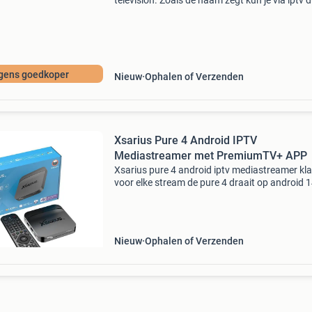
television. Zoals de naam zegt kun je via iptv 
televisie kijken over het internet. Deze zenders
staan op een server en kunnen worden gedeel
e
gens goedkoper
Nieuw
Ophalen of Verzenden
Xsarius Pure 4 Android IPTV
Mediastreamer met PremiumTV+ APP
Xsarius pure 4 android iptv mediastreamer kl
voor elke stream de pure 4 draait op android 
voelt dankzij de quad-core 1,7 ghz soepel en sn
Zappen, apps openen en wisselen tussen profi
g
Nieuw
Ophalen of Verzenden