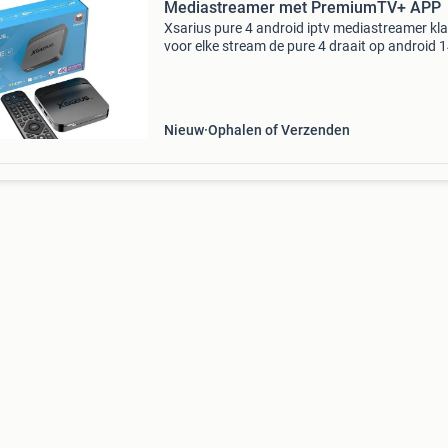
Mediastreamer met PremiumTV+ APP
Xsarius pure 4 android iptv mediastreamer kl
voor elke stream de pure 4 draait op android 
voelt dankzij de quad-core 1,7 ghz soepel en sn
Zappen, apps openen en wisselen tussen profi
g
Nieuw
Ophalen of Verzenden