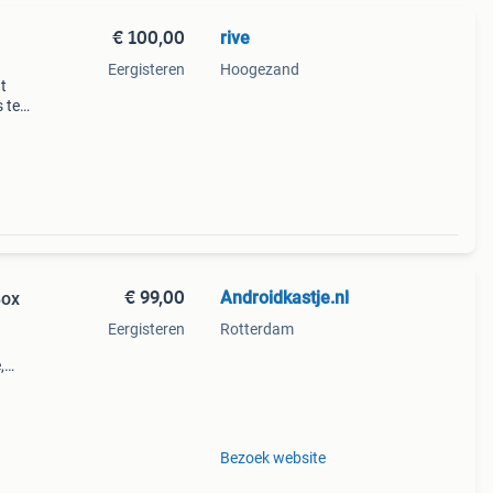
€ 100,00
rive
Eergisteren
Hoogezand
t
s te
aming
wat
€ 99,00
Androidkastje.nl
Box
Eergisteren
Rotterdam
,
.
ppen
Bezoek website