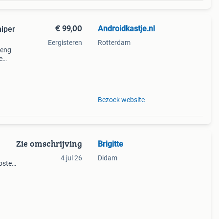
€ 99,00
Androidkastje.nl
niper
Eergisteren
Rotterdam
reng
e
re
Bezoek website
Zie omschrijving
Brigitte
4 jul 26
Didam
osten