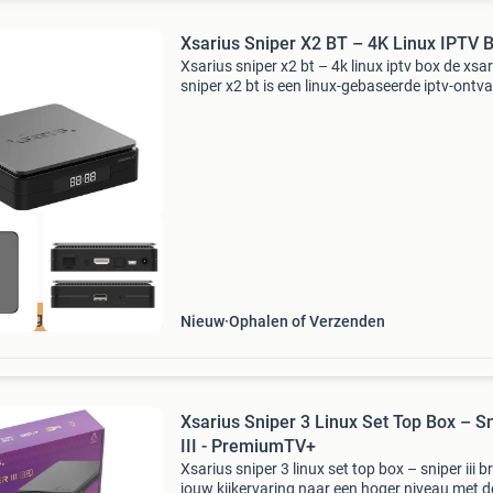
Xsarius Sniper X2 BT – 4K Linux IPTV 
Xsarius sniper x2 bt – 4k linux iptv box de xsa
sniper x2 bt is een linux-gebaseerde iptv-ontv
met hisilicon quad-core cortex-a55 processor,
ddr3-geheugen en 8gb emmc-opslag. De box 
gens goedkoper
Nieuw
Ophalen of Verzenden
Xsarius Sniper 3 Linux Set Top Box – S
III - PremiumTV+
Xsarius sniper 3 linux set top box – sniper iii b
jouw kijkervaring naar een hoger niveau met d