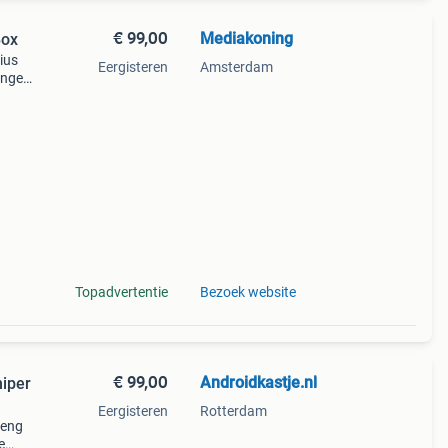
€ 99,00
Mediakoning
Box
rius
Eergisteren
Amsterdam
anger
 1gb
onder
Topadvertentie
Bezoek website
€ 99,00
Androidkastje.nl
niper
Eergisteren
Rotterdam
reng
e