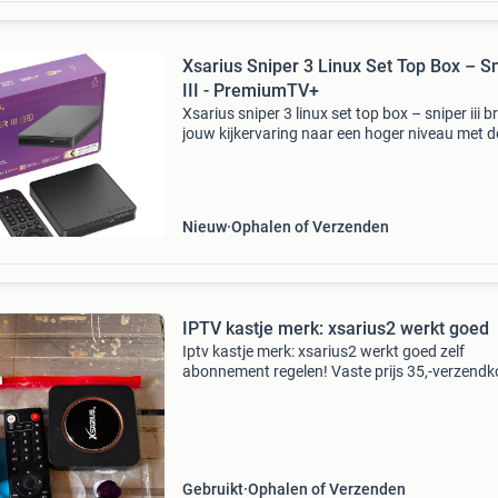
Xsarius Sniper 3 Linux Set Top Box – S
III - PremiumTV+
Xsarius sniper 3 linux set top box – sniper iii b
jouw kijkervaring naar een hoger niveau met d
xsarius sniper iii 4k . Deze high-end linux
mediastreamer combineert krachtige hardwa
met geavanc
Nieuw
Ophalen of Verzenden
IPTV kastje merk: xsarius2 werkt goed
Iptv kastje merk: xsarius2 werkt goed zelf
abonnement regelen! Vaste prijs 35,-verzendk
6,-
Gebruikt
Ophalen of Verzenden