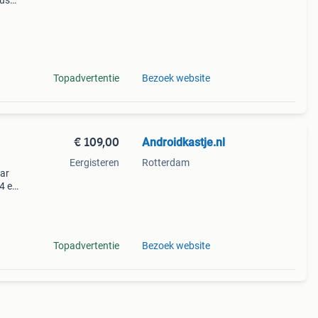
dus
d met
Topadvertentie
Bezoek website
€ 109,00
Androidkastje.nl
Eergisteren
Rotterdam
aar
14 en
el.
elen
Topadvertentie
Bezoek website