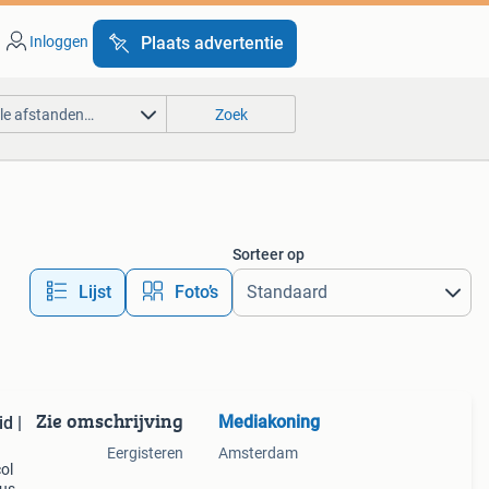
Inloggen
Plaats advertentie
lle afstanden…
Zoek
Sorteer op
Lijst
Foto’s
Zie omschrijving
Mediakoning
d |
Eergisteren
Amsterdam
ol