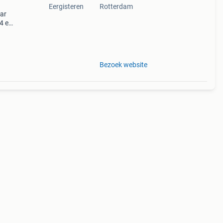
Eergisteren
Rotterdam
aar
14 en
el.
elen
Bezoek website