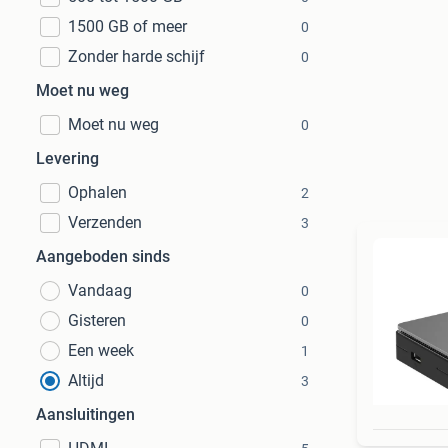
1500 GB of meer
0
Zonder harde schijf
0
Moet nu weg
Moet nu weg
0
Levering
Ophalen
2
Verzenden
3
Aangeboden sinds
Vandaag
0
Gisteren
0
Een week
1
Altijd
3
Aansluitingen