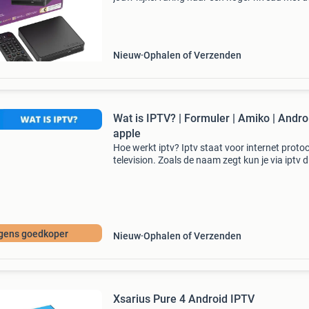
xsarius sniper iii 4k . Deze high-end linux
mediastreamer combineert krachtige hardwa
met geavanc
Nieuw
Ophalen of Verzenden
Wat is IPTV? | Formuler | Amiko | Androi
apple
Hoe werkt iptv? Iptv staat voor internet protoc
television. Zoals de naam zegt kun je via iptv 
televisie kijken over het internet. Deze zenders
staan op een server en kunnen worden gedeel
e
gens goedkoper
Nieuw
Ophalen of Verzenden
Xsarius Pure 4 Android IPTV