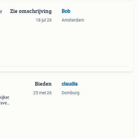
Zie omschrijving
Bob
r
18 jul 26
Amsterdam
Bieden
claudia
25 mei 26
Domburg
ijker
tsveld
r