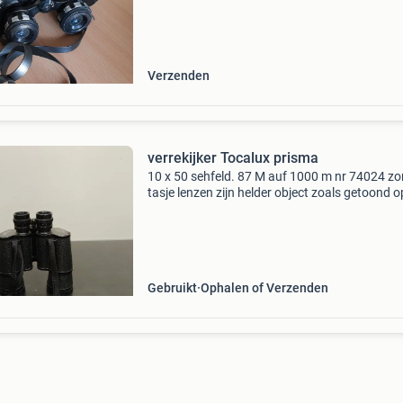
Verzenden
verrekijker Tocalux prisma
10 x 50 sehfeld. 87 M auf 1000 m nr 74024 z
tasje lenzen zijn helder object zoals getoond o
foto&#39;s. Graag alleen via de advertentie b
verzendkosten en -risico voor koper dit object
Gebruikt
Ophalen of Verzenden