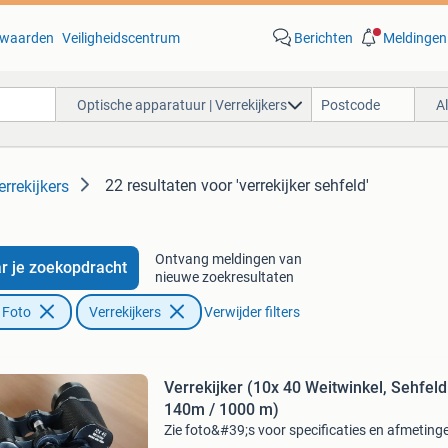
waarden
Veiligheidscentrum
Berichten
Meldingen
Optische apparatuur | Verrekijkers
A
22 resultaten
voor 'verrekijker sehfeld'
rrekijkers
Ontvang meldingen van
r je zoekopdracht
nieuwe zoekresultaten
 Foto
Verrekijkers
Verwijder filters
Verrekijker (10x 40 Weitwinkel, Sehfeld
140m / 1000 m)
Zie foto&#39;s voor specificaties en afmeting