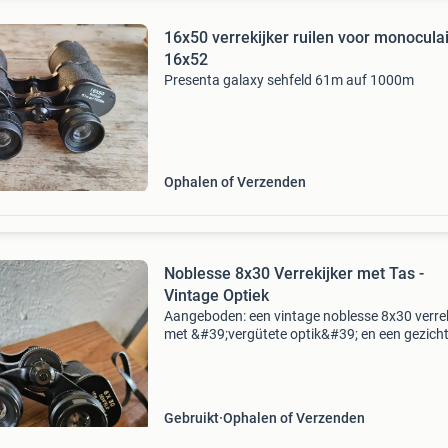
16x50 verrekijker ruilen voor monoculai
16x52
Presenta galaxy sehfeld 61m auf 1000m
Ophalen of Verzenden
Noblesse 8x30 Verrekijker met Tas -
Vintage Optiek
Aangeboden: een vintage noblesse 8x30 verrek
met &#39;vergütete optik&#39; en een gezich
van 131m op 1000m (sehfeld). Deze verrekijke
verkeert in gebruikte staat, maar is nog funct
Gebruikt
Ophalen of Verzenden