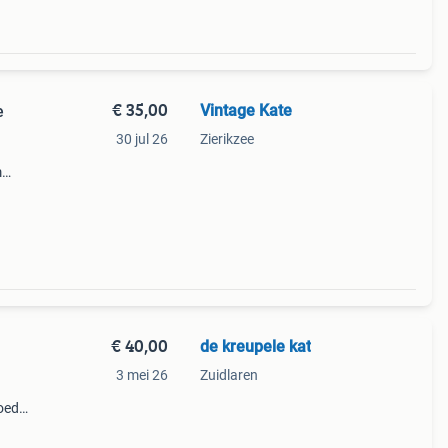
€ 35,00
Vintage Kate
e
30 jul 26
Zierikzee
m
€ 40,00
de kreupele kat
3 mei 26
Zuidlaren
goed
n
onden