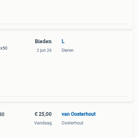
Bieden
L
7x50
2 jun 26
Dieren
e
 voor
€ 25,00
van Oosterhout
30
Vandaag
Oosterhout