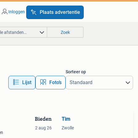
Inloggen
Plaats advertentie
lle afstanden…
Zoek
Sorteer op
Lijst
Foto’s
Bieden
Tim
2 aug 26
Zwolle
en