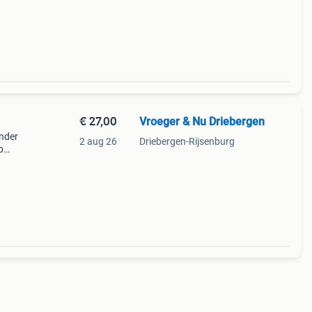
€ 27,00
Vroeger & Nu Driebergen
onder
2 aug 26
Driebergen-Rijsenburg
p
ieden