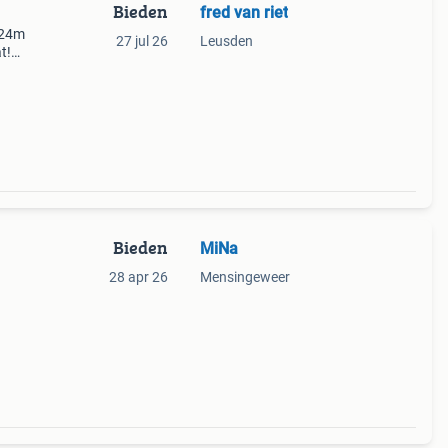
Bieden
fred van riet
124m
27 jul 26
Leusden
t!
Bieden
MiNa
28 apr 26
Mensingeweer