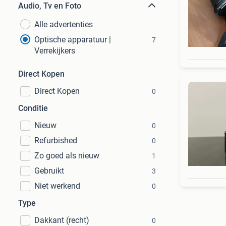
Audio, Tv en Foto
Alle advertenties
Optische apparatuur |
7
Verrekijkers
Direct Kopen
Direct Kopen
0
Conditie
Nieuw
0
Refurbished
0
Zo goed als nieuw
1
Gebruikt
3
Niet werkend
0
Type
Dakkant (recht)
0