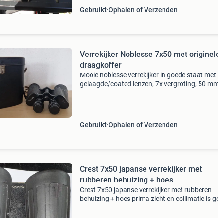
Gebruikt
Ophalen of Verzenden
Verrekijker Noblesse 7x50 met originel
draagkoffer
Mooie noblesse verrekijker in goede staat met
gelaagde/coated lenzen, 7x vergroting, 50 m
objectieven, helder en goed beeld. Ideaal voor
vogels spotten, natuurobservatie of algemeen
gebruik. De lenze
Gebruikt
Ophalen of Verzenden
Crest 7x50 japanse verrekijker met
rubberen behuizing + hoes
Crest 7x50 japanse verrekijker met rubberen
behuizing + hoes prima zicht en collimatie is 
lange dakkant vorm kijker kijk ook eens bij mij
andere verrekijker advertenties. Kan ook verz