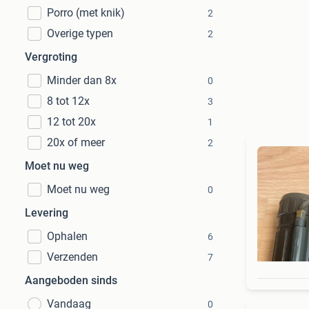
Porro (met knik)
2
Overige typen
2
Vergroting
Minder dan 8x
0
8 tot 12x
3
12 tot 20x
1
20x of meer
2
Moet nu weg
Moet nu weg
0
Levering
Ophalen
6
Verzenden
7
Aangeboden sinds
Vandaag
0