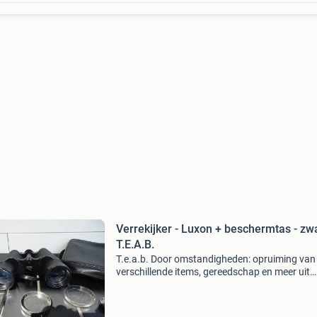
Verrekijker - Luxon + beschermtas - zwa
T.E.A.B.
T.e.a.b. Door omstandigheden: opruiming van
verschillende items, gereedschap en meer uit
opa&#39;s zijn verzamel schuurtje . Een gebru
luxon 7x50 verrekijker+ beschermtas . Deze
verrekijker is