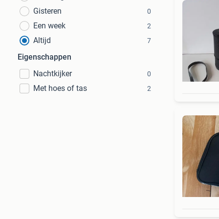
Gisteren
0
Een week
2
Altijd
7
Eigenschappen
Nachtkijker
0
Met hoes of tas
2