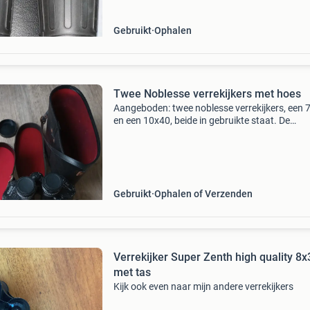
worde
Gebruikt
Ophalen
Twee Noblesse verrekijkers met hoes
Aangeboden: twee noblesse verrekijkers, een 
en een 10x40, beide in gebruikte staat. De
verrekijkers worden geleverd met bijbehorend
hoezen, zoals te zien op de foto&#39;s. Ideaal
de lie
Gebruikt
Ophalen of Verzenden
Verrekijker Super Zenth high quality 8x
met tas
Kijk ook even naar mijn andere verrekijkers