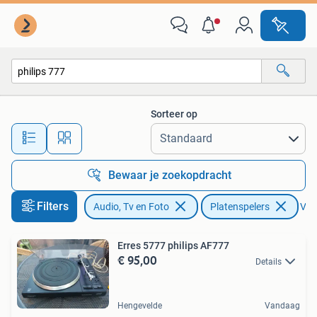
Platenspelers
Sorteer op
Alle afstanden…
Bewaar je zoekopdracht
Filters
Audio, Tv en Foto
Platenspelers
Verw
Erres 5777 philips AF777
€ 95,00
Details
Hengevelde
Vandaag