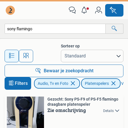
Platenspelers
Sorteer op
Alle afstanden…
Bewaar je zoekopdracht
Filters
Audio, Tv en Foto
Platenspelers
Verw
Gezocht: Sony PS-F9 of PS-F5 flamingo
draagbare platenspeler
Zie omschrijving
Details