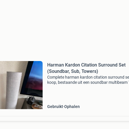
Harman Kardon Citation Surround Set
(Soundbar, Sub, Towers)
Complete harman kardon citation surround se
koop, bestaande uit een soundbar multibeam 
subwoofer sub s en citation towers. Deze set l
een indrukwekkend geluid en is ideaal voor ee
meesl
Gebruikt
Ophalen