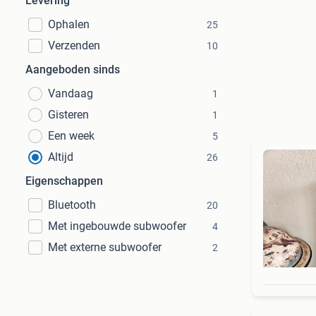
Levering
Ophalen
25
Verzenden
10
Aangeboden sinds
Vandaag
1
Gisteren
1
Een week
5
Altijd
26
Eigenschappen
Bluetooth
20
Met ingebouwde subwoofer
4
Met externe subwoofer
2