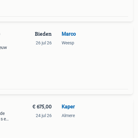
Bieden
Marco
0
26 jul 26
Weesp
ieuw
€ 675,00
Kaper
nde
24 jul 26
Almere
 s en