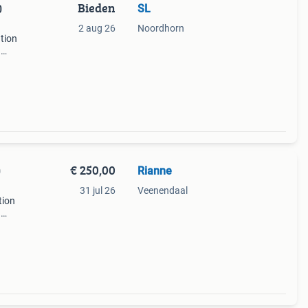
Bieden
SL
0
2 aug 26
Noordhorn
tion
.
et
or
€ 250,00
Rianne
0
31 jul 26
Veenendaal
tion
.
id
ende