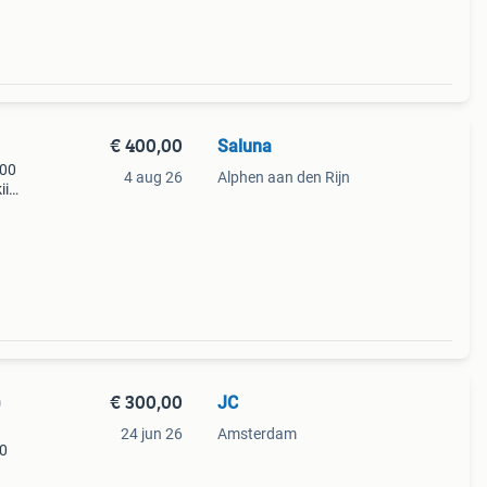
€ 400,00
Saluna
700
4 aug 26
Alphen aan den Rijn
ii
 in
kers
€ 300,00
JC
0
24 jun 26
Amsterdam
00