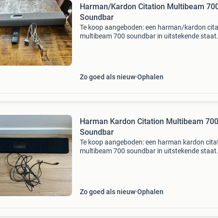
Harman/Kardon Citation Multibeam 70
Soundbar
Te koop aangeboden: een harman/kardon cita
multibeam 700 soundbar in uitstekende staat
Deze soundbar levert indrukwekkend geluid m
rijke bassen en heldere hoge tonen, perfect vo
films, muziek
Zo goed als nieuw
Ophalen
Harman Kardon Citation Multibeam 70
Soundbar
Te koop aangeboden: een harman kardon cita
multibeam 700 soundbar in uitstekende staat
Deze soundbar levert een indrukwekkend gelu
met multibeam-technologie voor een meeslep
surround sound-
Zo goed als nieuw
Ophalen