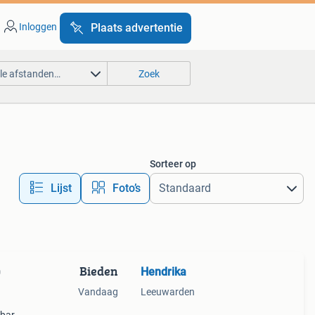
Inloggen
Plaats advertentie
lle afstanden…
Zoek
Sorteer op
Lijst
Foto’s
Bieden
Hendrika
0
Vandaag
Leeuwarden