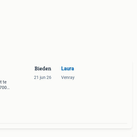
Bieden
Laura
21 jun 26
Venray
t te
700,
evert
n