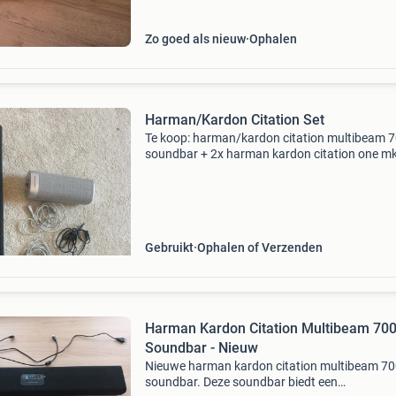
Zo goed als nieuw
Ophalen
Harman/Kardon Citation Set
Te koop: harman/kardon citation multibeam 
soundbar + 2x harman kardon citation one mk
speakers. Alles werkt naar behoren en verkeert
nette staat. Inclusief voedingskabels. De spea
kunnen
Gebruikt
Ophalen of Verzenden
Harman Kardon Citation Multibeam 70
Soundbar - Nieuw
Nieuwe harman kardon citation multibeam 7
soundbar. Deze soundbar biedt een