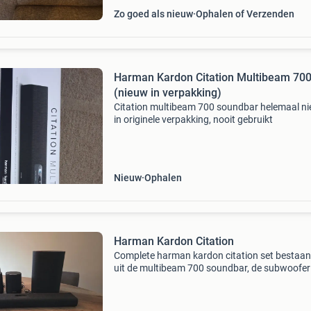
Zo goed als nieuw
Ophalen of Verzenden
Harman Kardon Citation Multibeam 70
(nieuw in verpakking)
Citation multibeam 700 soundbar helemaal n
in originele verpakking, nooit gebruikt
Nieuw
Ophalen
Harman Kardon Citation
Complete harman kardon citation set bestaa
uit de multibeam 700 soundbar, de subwoofer
twee x de citation one surround speakers. De
soundbar en speakers zijn voorzien van
ingebouwde chromecast