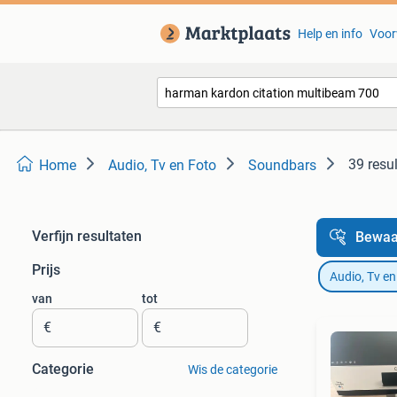
Help en info
Voor
39 resu
Home
Audio, Tv en Foto
Soundbars
Verfijn resultaten
Bewaa
Prijs
Audio, Tv en
van
tot
€
€
Categorie
Wis de categorie