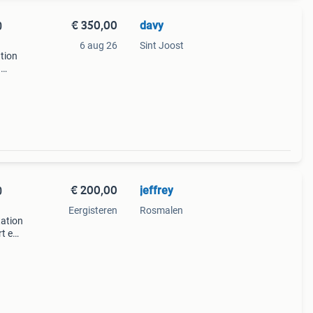
€ 350,00
davy
0
6 aug 26
Sint Joost
tion
.
id
€ 200,00
jeffrey
0
Eergisteren
Rosmalen
ation
t een
eterde