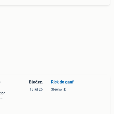
Bieden
Rick de gaaf
0
18 jul 26
Steenwijk
tion
.
id
ende