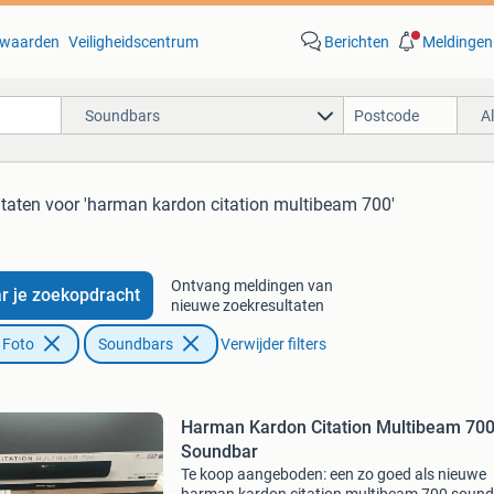
waarden
Veiligheidscentrum
Berichten
Meldingen
Soundbars
A
ltaten
voor 'harman kardon citation multibeam 700'
Ontvang meldingen van
r je zoekopdracht
nieuwe zoekresultaten
 Foto
Soundbars
Verwijder filters
Harman Kardon Citation Multibeam 70
Soundbar
Te koop aangeboden: een zo goed als nieuwe