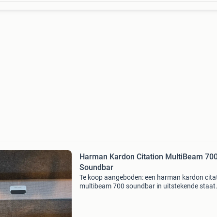
Harman Kardon Citation MultiBeam 70
Soundbar
Te koop aangeboden: een harman kardon cita
multibeam 700 soundbar in uitstekende staat
Deze soundbar levert een indrukwekkend gelu
met multibeam-technologie voor een meeslep
surround sound-