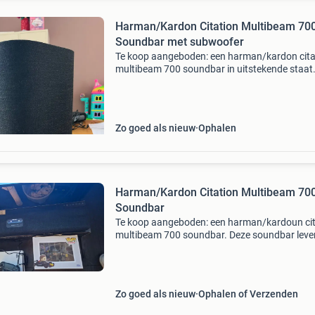
Harman/Kardon Citation Multibeam 70
Soundbar met subwoofer
Te koop aangeboden: een harman/kardon cita
multibeam 700 soundbar in uitstekende staat
Deze soundbar levert een indrukwekkend gelu
met multibeam™-technologie voor een
meeslepende surround sound
Zo goed als nieuw
Ophalen
Harman/Kardon Citation Multibeam 70
Soundbar
Te koop aangeboden: een harman/kardoun cit
multibeam 700 soundbar. Deze soundbar lever
indrukwekkend geluid en is voorzien van de
nieuwste technologieën. Ideaal voor een verb
audio-erv
Zo goed als nieuw
Ophalen of Verzenden