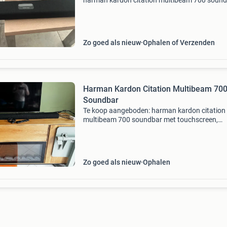
harman kardon citation multibeam 700 sound
Deze soundbar levert een indrukwekkend gelu
is voorzien van bluetooth-connectiviteit. De
originele verpak
Zo goed als nieuw
Ophalen of Verzenden
Harman Kardon Citation Multibeam 70
Soundbar
Te koop aangeboden: harman kardon citation
multibeam 700 soundbar met touchscreen,
stembediening, google home support en
afstandsbediening. Alles werkt fantastisch m
door een nieuw systeem is klaar
Zo goed als nieuw
Ophalen