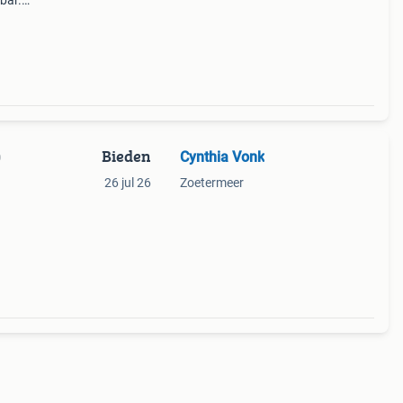
bar.
id en
Bieden
Cynthia Vonk
0
26 jul 26
Zoetermeer
aar