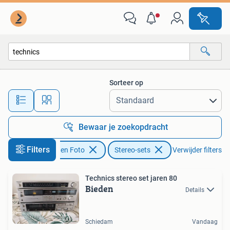
Stereo-sets
Sorteer op
Alle afstanden…
Bewaar je zoekopdracht
Filters
Audio, Tv en Foto
Stereo-sets
Verwijder filters
Technics stereo set jaren 80
Bieden
Details
Schiedam
Vandaag