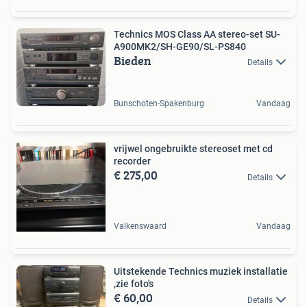
Technics MOS Class AA stereo-set SU-
A900MK2/SH-GE90/SL-PS840
Bieden
Details
Bunschoten-Spakenburg
Vandaag
vrijwel ongebruikte stereoset met cd
recorder
€ 275,00
Details
Valkenswaard
Vandaag
Uitstekende Technics muziek installatie
,zie foto's
€ 60,00
Details