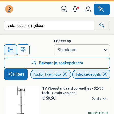
Televisiebeugels
Sorteer op
Alle afstanden…
Bewaar je zoekopdracht
Filters
Audio, Tv en Foto
Televisiebeugels
V
TV Vloerstandaard op wieltjes - 32-55
inch - Gratis verzendi
€ 59,50
Details
Topadvertentie