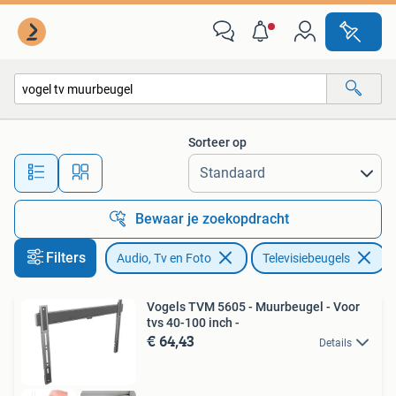
Televisiebeugels
Sorteer op
Alle afstanden…
Bewaar je zoekopdracht
Filters
Audio, Tv en Foto
Televisiebeugels
V
Vogels TVM 5605 - Muurbeugel - Voor
tvs 40-100 inch -
€ 64,43
Details