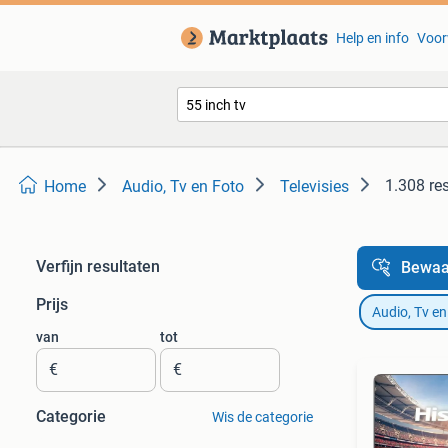
Help en info
Voor
1.308 re
Home
Audio, Tv en Foto
Televisies
Verfijn resultaten
Bewaa
Prijs
Audio, Tv en
van
tot
€
€
Categorie
Wis de categorie