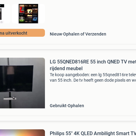
jna uitverkocht
Nieuw
Ophalen of Verzenden
LG 55QNED816RE 55 inch QNED TV me
rijdend meubel
Te koop aangeboden: een lg 55qned816re telev
van 55 inch. De tv heeft geen dode pixels en w
geleverd inclusief afstandsbediening. Let op: 
originele voet van de tv is niet meer aanwezig.
Gebruikt
Ophalen
Philips 55" 4K QLED Ambilight Smart T