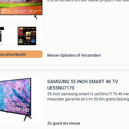
u is dit dé kans om een nieuw product met véé
korting te kopen. Wees er snel bij, want op = e
op. Dit product is éénmalig gebruikt voor een t
jna uitverkocht
Nieuw
Ophalen of Verzenden
SAMSUNG 55 INCH SMART 4K TV
UE55NU7170
55 inch samsung smart tv ue55nu7170 4k met
maanden garantie en t/m 50 km gratis bezorg
instaleren schermdiagonaal: 55",paneeltype:lc
televisietype: hd ready heeft een resolutie van
Zo goed als nieuw