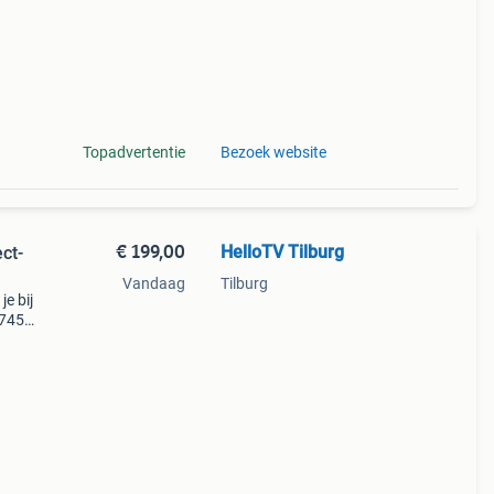
Topadvertentie
Bezoek website
€ 199,00
HelloTV Tilburg
ct-
Vandaag
Tilburg
e bij
m7450
lijk