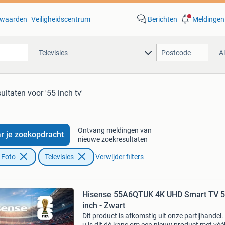
waarden
Veiligheidscentrum
Berichten
Meldingen
Televisies
A
sultaten
voor '55 inch tv'
Ontvang meldingen van
r je zoekopdracht
nieuwe zoekresultaten
 Foto
Televisies
Verwijder filters
Hisense 55A6QTUK 4K UHD Smart TV 
inch - Zwart
Dit product is afkomstig uit onze partijhandel.