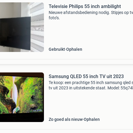
Televisie Philips 55 inch ambilight
Nieuwe afstandsbediening nodig. Stipjes op tv
foto’s.
Gebruikt
Ophalen
Samsung QLED 55 inch TV uit 2023
Te koop: een prachtige 55 inch samsung qled 
tv uit 2023 in uitstekende staat. Model: 55q74
zeer goede beeldkwaliteit. Geen mankemente
te halen in rotterdam schermdiagonaal: 55 in
(139 cm
Zo goed als nieuw
Ophalen