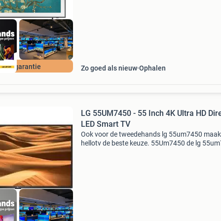
qled 4k-televis
 jaar garantie
Zo goed als nieuw
Ophalen
LG 55UM7450 - 55 Inch 4K Ultra HD Dire
LED Smart TV
Ook voor de tweedehands lg 55um7450 maak j
hellotv de beste keuze. 55Um7450 de lg 55u
is een 55 inch 4k ultra hd smart tv met scherp
beeld, levendige kleuren en een gebruiksvriende
webos