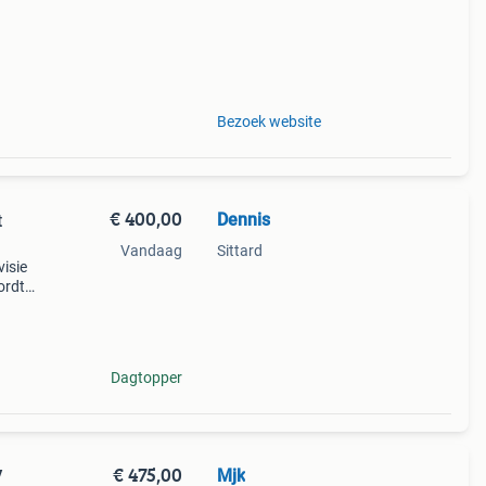
Bezoek website
€ 400,00
Dennis
t
Vandaag
Sittard
isie
ordt
de
 Wel
Dagtopper
€ 475,00
Mjk
V