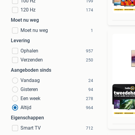
100 Hz
199
120 Hz
H
174
Moet nu weg
Moet nu weg
1
Levering
Ophalen
957
Verzenden
250
Aangeboden sinds
Vandaag
24
Gisteren
94
Een week
278
Altijd
964
1
Eigenschappen
Smart TV
712