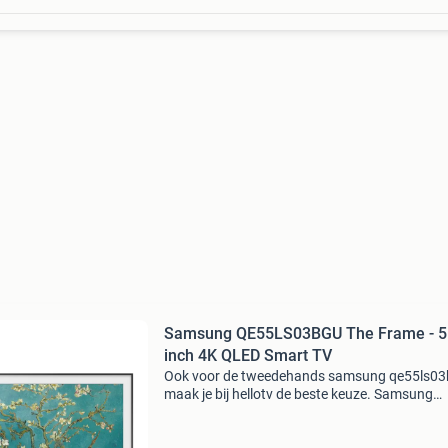
Samsung QE55LS03BGU The Frame - 5
inch 4K QLED Smart TV
Ook voor de tweedehands samsung qe55ls0
maak je bij hellotv de beste keuze. Samsung
qe55ls03bgu the frame - 55 inch 4k qled smart
beschrijving samsung qe55ls03bgu is een 55 