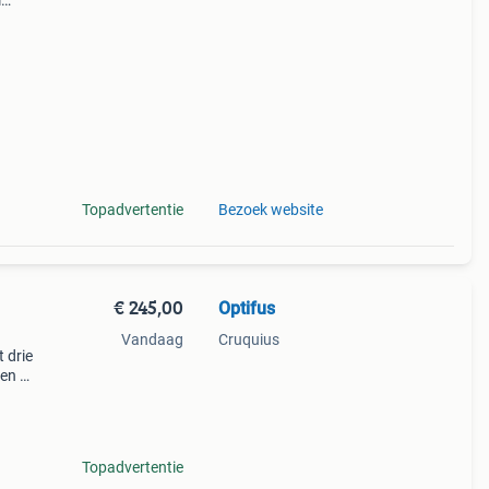
l
cht
es
Topadvertentie
Bezoek website
€ 245,00
Optifus
Vandaag
Cruquius
 drie
en en
d
 min
Topadvertentie