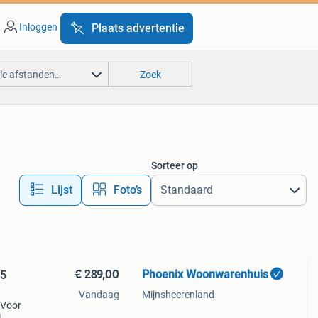
Inloggen
Plaats advertentie
lle afstanden…
Zoek
Sorteer op
Lijst
Foto’s
€ 289,00
Phoenix Woonwarenhuis
55
Vandaag
Mijnsheerenland
 Voor