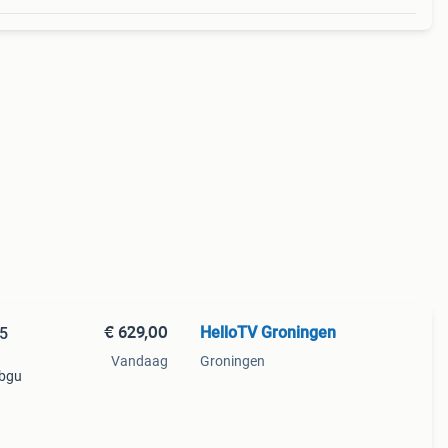
€ 629,00
HelloTV Groningen
5
Vandaag
Groningen
3bgu
 tv
inch