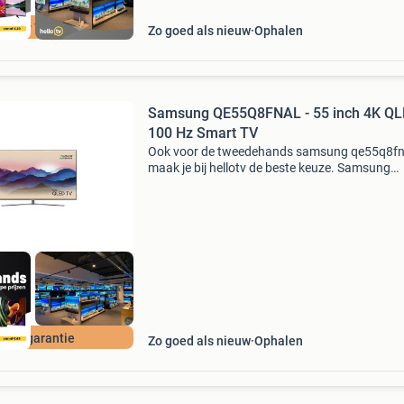
ellotv Tilburg
Zo goed als nieuw
Ophalen
Samsung QE55Q8FNAL - 55 inch 4K Q
100 Hz Smart TV
Ook voor de tweedehands samsung qe55q8fn
maak je bij hellotv de beste keuze. Samsung
qe55q8fnal - 55 inch 4k qled 100 hz smart tv
beschrijving deze samsung qled televisie lever
helder en contra
 jaar garantie
Zo goed als nieuw
Ophalen