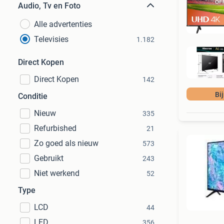
Audio, Tv en Foto
Alle advertenties
Televisies
1.182
Direct Kopen
Direct Kopen
142
Bi
Conditie
Nieuw
335
Refurbished
21
Zo goed als nieuw
573
Gebruikt
243
Niet werkend
52
Type
LCD
44
LED
356