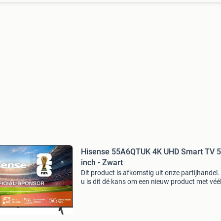
Hisense 55A6QTUK 4K UHD Smart TV 
inch - Zwart
Dit product is afkomstig uit onze partijhandel.
u is dit dé kans om een nieuw product met véé
korting te kopen. Wees er snel bij, want op = e
op. Dit product is éénmalig gebruikt voor een t