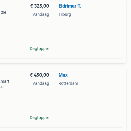
€ 325,00
Eldrimar T.
 zie
Vandaag
Tilburg
Dagtopper
€ 450,00
Max
smart
Vandaag
Rotterdam
b
n. Op
ch
Dagtopper