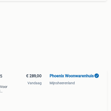
€ 289,00
Phoenix Woonwarenhuis
55
Vandaag
Mijnsheerenland
 Voor
l
cht
es