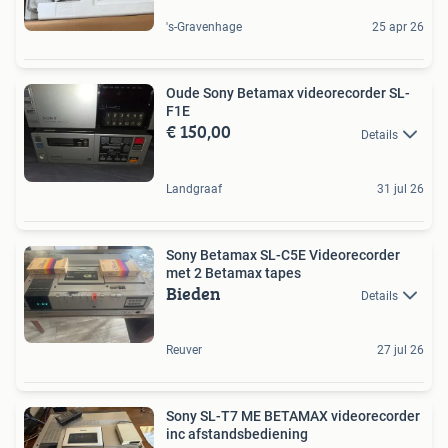
's-Gravenhage
25 apr 26
Oude Sony Betamax videorecorder SL-
F1E
€ 150,00
Details
Landgraaf
31 jul 26
Sony Betamax SL-C5E Videorecorder
met 2 Betamax tapes
Bieden
Details
Reuver
27 jul 26
Sony SL-T7 ME BETAMAX videorecorder
inc afstandsbediening