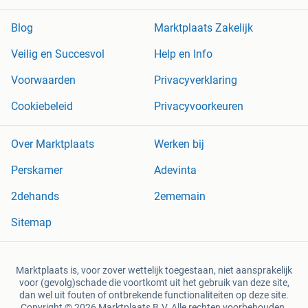
Blog
Marktplaats Zakelijk
Veilig en Succesvol
Help en Info
Voorwaarden
Privacyverklaring
Cookiebeleid
Privacyvoorkeuren
Over Marktplaats
Werken bij
Perskamer
Adevinta
2dehands
2ememain
Sitemap
Marktplaats is, voor zover wettelijk toegestaan, niet aansprakelijk
voor (gevolg)schade die voortkomt uit het gebruik van deze site,
dan wel uit fouten of ontbrekende functionaliteiten op deze site.
Copyright © 2026 Marktplaats B.V. Alle rechten voorbehouden.