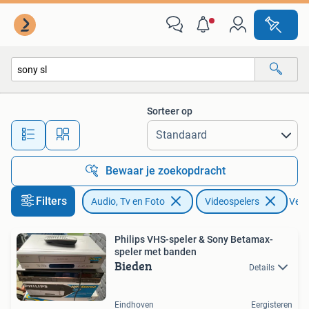
Videospelers
Sorteer op
Alle afstanden…
Bewaar je zoekopdracht
Filters
Audio, Tv en Foto
Videospelers
Verwi
Philips VHS-speler & Sony Betamax-
speler met banden
Bieden
Details
Eindhoven
Eergisteren