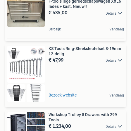
F-tools lege gereedschapswagen XXL6
lades + kast. Nieuw!!
€ 435,00
Details
Bergeijk
Vandaag
KS Tools Ring-Steeksleutelset 8-19mm
12-delig
€ 47,99
Details
Bezoek website
Vandaag
Workshop Trolley 8 Drawers with 299
Tools
€ 1.234,00
Details