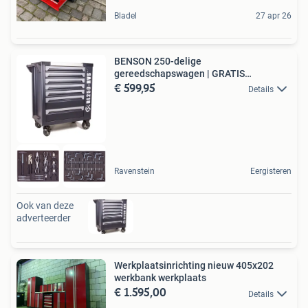
Bladel
27 apr 26
BENSON 250-delige
gereedschapswagen | GRATIS
€ 599,95
VERZENDING
Details
Ravenstein
Eergisteren
Ook van deze
adverteerder
Werkplaatsinrichting nieuw 405x202
werkbank werkplaats
€ 1.595,00
Details