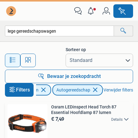
Autogereedschap
Sorteer op
Alle afstanden…
Bewaar je zoekopdracht
Filters
Auto diversen
Autogereedschap
Verwijder filters
Osram LEDinspect Head Torch 87
Essential Hoofdlamp 87 lumen
€ 7,49
Details