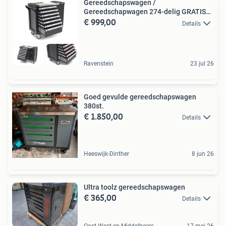
Gereedschapswagen /
Gereedschapwagen 274-delig GRATIS
€ 999,00
VERZE
Details
Ravenstein
23 jul 26
Goed gevulde gereedschapswagen
380st.
€ 1.850,00
Details
Heeswijk-Dinther
8 jun 26
Ultra toolz gereedschapswagen
€ 365,00
Details