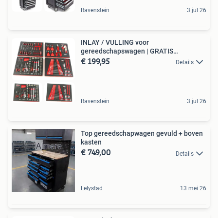
Ravenstein
3 jul 26
INLAY / VULLING voor
gereedschapswagen | GRATIS
€ 199,95
VERZENDING
Details
Ravenstein
3 jul 26
Top gereedschapwagen gevuld + boven
kasten
€ 749,00
Details
Lelystad
13 mei 26