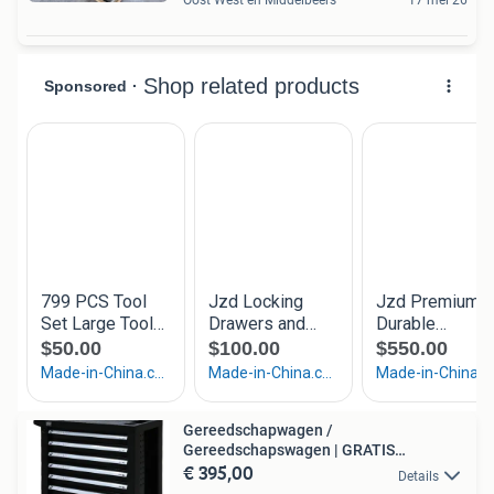
Oost West en Middelbeers
17 mei 26
Gereedschapwagen /
Gereedschapswagen | GRATIS
€ 395,00
VERZENDING
Details