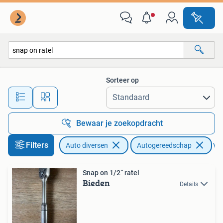
Autogereedschap
Sorteer op
Alle afstanden…
Bewaar je zoekopdracht
Filters
Auto diversen
Autogereedschap
Ver
Snap on 1/2” ratel
Bieden
Details