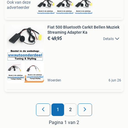
Ook van deze
adverteerder
Fiat 500 Bluetooth Carkit Bellen Muziek
Streaming Adapter Ka
€ 49,95
Details
uwautoonderdeel nl
Woerden
6 jun 26
1
2
Pagina 1 van 2