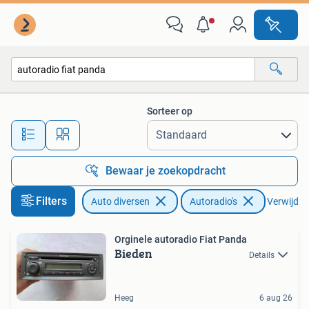
Autoradio's
Sorteer op
Alle afstanden…
Bewaar je zoekopdracht
Filters
Auto diversen
Autoradio's
Verwijder 
Orginele autoradio Fiat Panda
Bieden
Details
Heeg
6 aug 26