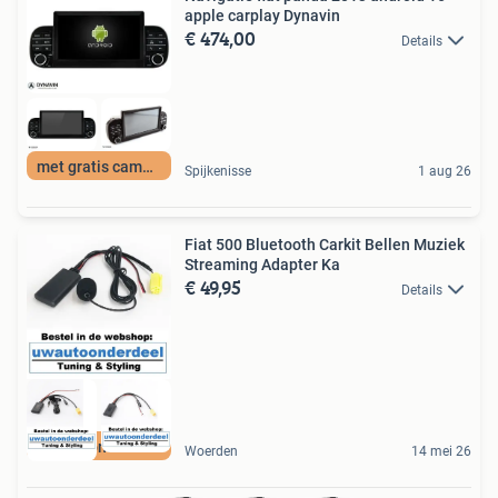
apple carplay Dynavin
€ 474,00
Details
met gratis camera
Spijkenisse
1 aug 26
Fiat 500 Bluetooth Carkit Bellen Muziek
Streaming Adapter Ka
€ 49,95
Details
uwautoonderdeel nl
Woerden
14 mei 26