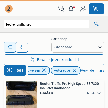
Autoradio's
Sorteer op
Alle afstanden…
Bewaar je zoekopdracht
Filters
Auto diversen
Autoradio's
Verwijder filters
Becker Traffic Pro High Speed BE 7820 -
Inclusief Radiocode!
Bieden
Details