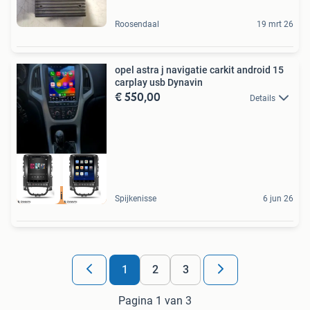
Roosendaal
19 mrt 26
opel astra j navigatie carkit android 15
carplay usb Dynavin
€ 550,00
Details
met gratis camera
Spijkenisse
6 jun 26
1
2
3
Pagina 1 van 3