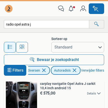
Autoradio's
Sorteer op
Alle afstanden…
Bewaar je zoekopdracht
Filters
Auto diversen
Autoradio's
Verwijder filters
carplay navigatie Opel Astra J carkit
10,4 inch android 15
€ 575,00
Details