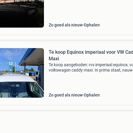
daarmee blijft de imperiaal netter. Factuur mog
Zo goed als nieuw
Ophalen
Te koop Equinox imperiaal voor VW Caddy
Maxi
Te koop aangeboden: rvs imperiaal equinox, v
volkswagen caddy maxi. In prima staat, nauwe
gebruikt. Wordt met 6 rvs bouten op het dak v
maxi geschroefd. Sterk, licht en ongelooflijk h
Zo goed als nieuw
Ophalen