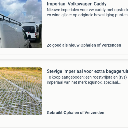
Imperiaal Volkswagen Caddy
Nieuwe imperialen voor vw caddy met opsteek
en wind glijder op originele bevestiging punte
bouten en rubbers compleet zijn vaste prijzen
ik kan hem ook voor u er op zetten komt 25&e
Zo goed als nieuw
Ophalen of Verzenden
Stevige imperiaal voor extra bagageru
Te koop aangeboden: een roestvrijstalen (rvs)
imperiaal van het merk equinox, speciaal
ontworpen voor de vw caddy. Dit imperiaal he
afmetingen van 1,17 meter breed en 2,13 met
lang. De beugels zi
Gebruikt
Ophalen of Verzenden