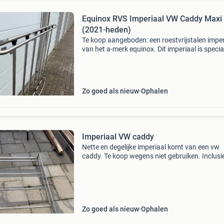
Equinox RVS Imperiaal VW Caddy Maxi
(2021-heden)
Te koop aangeboden: een roestvrijstalen imper
van het a-merk equinox. Dit imperiaal is specia
ontworpen voor de vw caddy maxi modellen v
bouwjaar 2021 en is gemonteerd geweest op 
caddy m
Zo goed als nieuw
Ophalen
Imperiaal VW caddy
Nette en degelijke imperiaal komt van een vw
caddy. Te koop wegens niet gebruiken. Inclusi
bevestigingsmateriaal. Maten: breed: 1,20 me
lang: 2,20 meter afstand poten: lange zijde: 1,
meter kor
Zo goed als nieuw
Ophalen