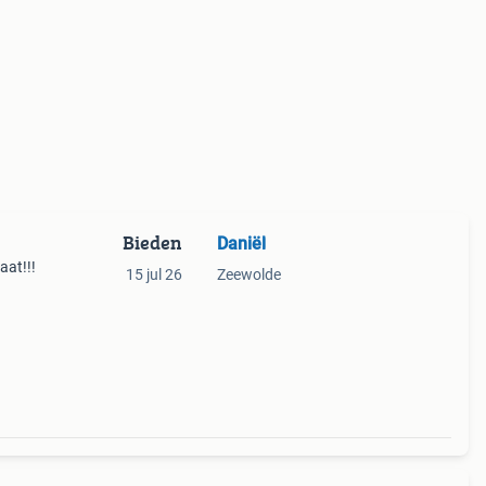
Bieden
Daniël
aat!!!
15 jul 26
Zeewolde