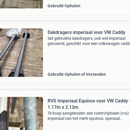
Gebruikt
Ophalen
Dakdragers imperiaal voor VW Caddy
Set gebruikte dakdragers, ook wel imperiaal
genoemd, geschikt voor een volkswagen cadd
Ideaal voor het vervoeren van extra bagage,
ladders of andere lange voorwerpen. De drage
zijn in goede staat
Gebruikt
Ophalen of Verzenden
RVS Imperiaal Equinox voor VW Caddy 
1.17m x 2.13m
Te koop aangeboden: een roestvrijstalen (rvs)
imperiaal van het merk equinox, speciaal
ontworpen voor de vw caddy. Dit imperiaal he
afmetingen van 1,17 meter breed en 2,13 met