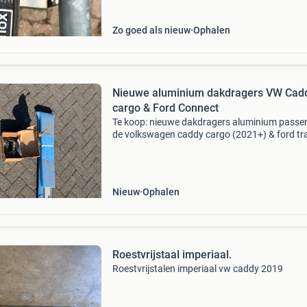
lang. De beugels zi
Zo goed als nieuw
Ophalen
Nieuwe aluminium dakdragers VW Cad
cargo & Ford Connect
Te koop: nieuwe dakdragers aluminium passe
de volkswagen caddy cargo (2021+) & ford tr
connect 2024+. Zowel de l1h1 als de l2h1 (max
Bevestigingsmaterialen zijn aanwezig. Voor m
Nieuw
Ophalen
Roestvrijstaal imperiaal.
Roestvrijstalen imperiaal vw caddy 2019