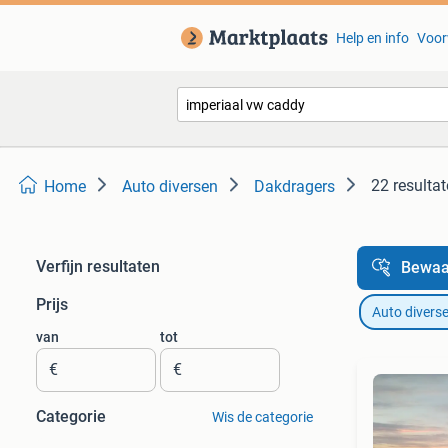
Help en info
Voor
22 resulta
Home
Auto diversen
Dakdragers
Verfijn resultaten
Bewaa
Prijs
Auto divers
van
tot
€
€
Categorie
Wis de categorie