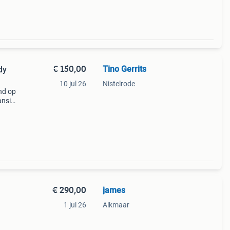
€ 150,00
Tino Gerrits
dy
10 jul 26
Nistelrode
nd op
ansit
i).
eer in
€ 290,00
james
1 jul 26
Alkmaar