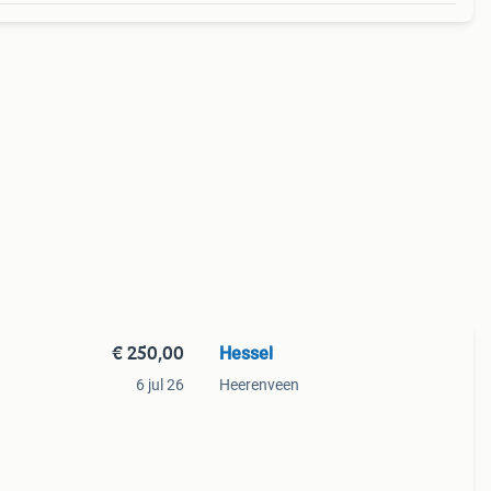
€ 250,00
Hessel
6 jul 26
Heerenveen