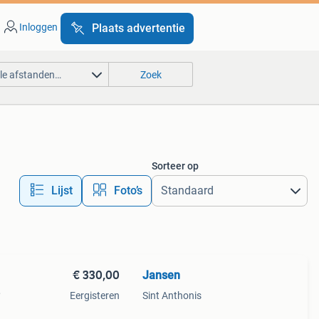
Inloggen
Plaats advertentie
lle afstanden…
Zoek
Sorteer op
Lijst
Foto’s
€ 330,00
Jansen
,
Eergisteren
Sint Anthonis
,