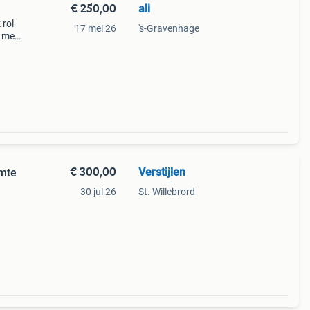
€ 250,00
ali
 rol
17 mei 26
's-Gravenhage
n met
 250€
€ 300,00
Verstijlen
imte
30 jul 26
St. Willebrord
eft
er