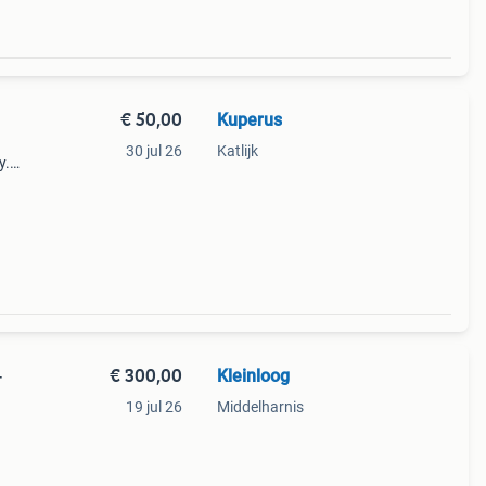
€ 50,00
Kuperus
30 jul 26
Katlijk
y.
rs
€ 300,00
Kleinloog
-
19 jul 26
Middelharnis
eft
er