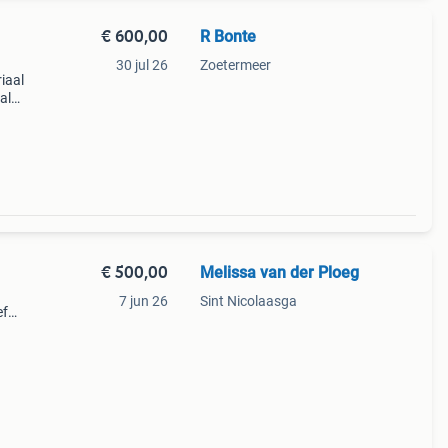
€ 600,00
R Bonte
30 jul 26
Zoetermeer
iaal
al
anaf
een
€ 500,00
Melissa van der Ploeg
7 jun 26
Sint Nicolaasga
ef
ter
02