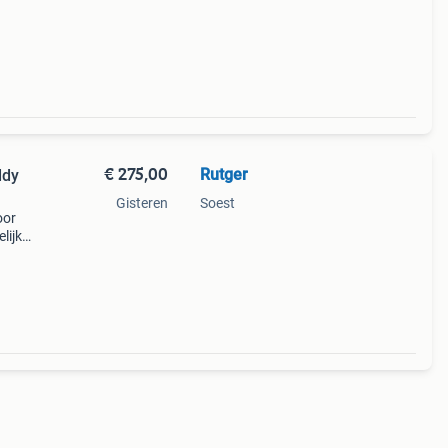
elijk
€ 275,00
Rutger
Gisteren
Soest
oor
lijks
an je
andi