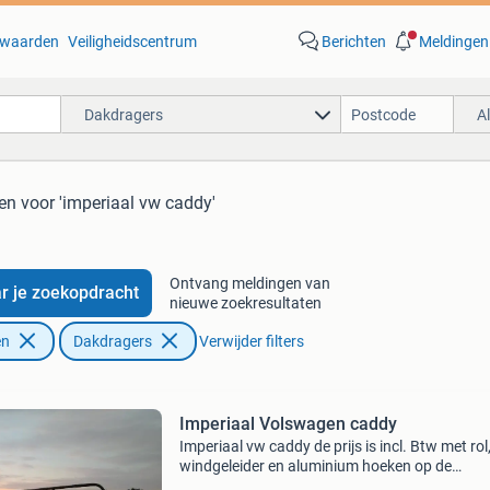
waarden
Veiligheidscentrum
Berichten
Meldingen
Dakdragers
A
ten
voor 'imperiaal vw caddy'
Ontvang meldingen van
r je zoekopdracht
nieuwe zoekresultaten
en
Dakdragers
Verwijder filters
Imperiaal Volswagen caddy
Imperiaal vw caddy de prijs is incl. Btw met rol
windgeleider en aluminium hoeken op de
dwarsliggers, de ladder schuift over de hoeken