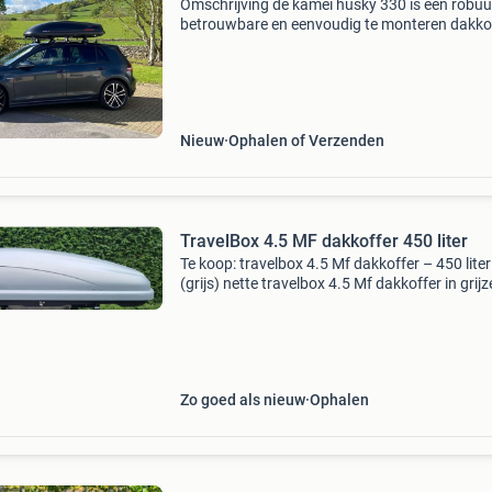
Omschrijving de kamei husky 330 is een robuu
betrouwbare en eenvoudig te monteren dakko
van hoge kwaliteit. Hij biedt alle kenmerken di
producten van kamei onderscheiden van ande
merken.
Nieuw
Ophalen of Verzenden
TravelBox 4.5 MF dakkoffer 450 liter
Te koop: travelbox 4.5 Mf dakkoffer – 450 liter
(grijs) nette travelbox 4.5 Mf dakkoffer in grijz
uitvoering. De dakkoffer verkeert in goede sta
heeft slechts lichte gebruikssporen. Ideaal voo
Zo goed als nieuw
Ophalen