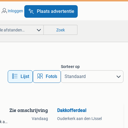
Inloggen
Plaats advertentie
lle afstanden…
Zoek
Sorteer op
Lijst
Foto’s
Zie omschrijving
Dakkofferdeal
Vandaag
Ouderkerk aan den IJssel
rk aan
je