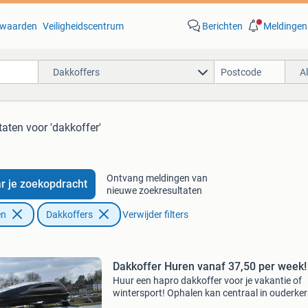
waarden
Veiligheidscentrum
Berichten
Meldingen
Dakkoffers
A
taten
voor 'dakkoffer'
Ontvang meldingen van
r je zoekopdracht
nieuwe zoekresultaten
en
Dakkoffers
Verwijder filters
Dakkoffer Huren vanaf 37,50 per week!
Huur een hapro dakkoffer voor je vakantie of
wintersport! Ophalen kan centraal in ouderke
den ijssel. Ga je deze zomer op vakantie en wil 