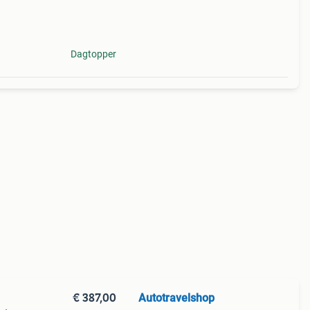
ragers
 v
Dagtopper
€ 387,00
Autotravelshop