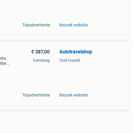
at
Topadvertentie
Bezoek website
€ 387,00
Autotravelshop
ste,
Vandaag
Oud Gastel
ffer
e de
re
Topadvertentie
Bezoek website