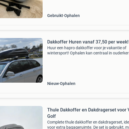
De dakkoffer is in gebruikte staat. Er ontbreek
beugel,
Gebruikt
Ophalen
Dakkoffer Huren vanaf 37,50 per week!
Huur een hapro dakkoffer voor je vakantie of
wintersport! Ophalen kan centraal in ouderke
den ijssel. Ga je deze zomer op vakantie en wil 
extra bagage meenemen? Of heb je gewoon w
meer ruim
Nieuw
Ophalen
Thule Dakkoffer en Dakdragerset voor
Golf
Complete thule dakkoffer en dakdragerset, id
voor extra bagageruimte. De set is gebruikt, 