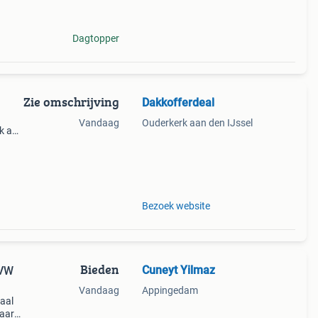
t één
Dagtopper
Zie omschrijving
Dakkofferdeal
Vandaag
Ouderkerk aan den IJssel
rk aan
je
at
Bezoek website
Bieden
Cuneyt Yilmaz
 VW
Vandaag
Appingedam
eaal
maar