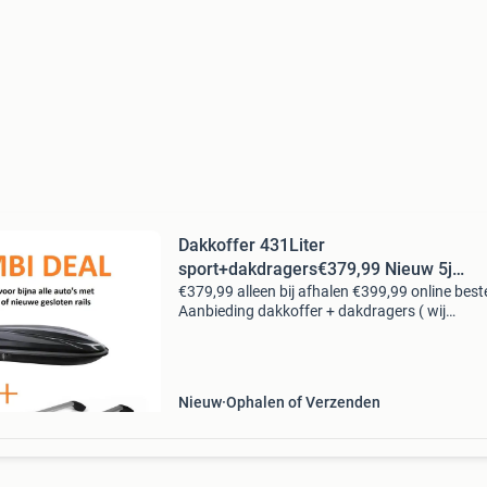
Dakkoffer 431Liter
sport+dakdragers€379,99 Nieuw 5j
Garantie
€379,99 alleen bij afhalen €399,99 online beste
Aanbieding dakkoffer + dakdragers ( wij
hebbendragers bijna voor alle merk en type aut
dakkoffer 431 sport italiaans merk met 5 j
Nieuw
Ophalen of Verzenden