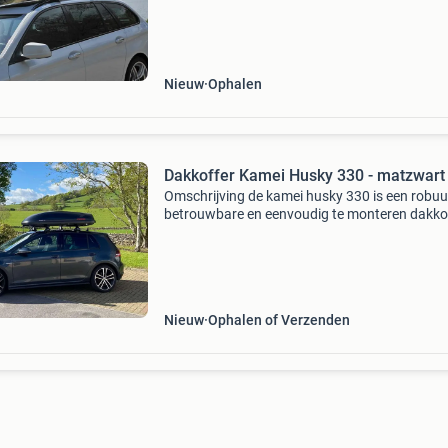
extra bagage meenemen? Of heb je gewoon w
meer ruim
Nieuw
Ophalen
Dakkoffer Kamei Husky 330 - matzwart
Omschrijving de kamei husky 330 is een robuu
betrouwbare en eenvoudig te monteren dakko
van hoge kwaliteit. Hij biedt alle kenmerken di
producten van kamei onderscheiden van ande
merken.
Nieuw
Ophalen of Verzenden