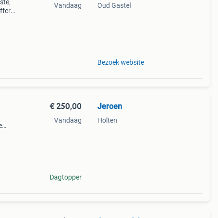
ste,
Vandaag
Oud Gastel
ffer
e de
re
Bezoek website
€ 250,00
Jeroen
Vandaag
Holten
e
at en
r
Dagtopper