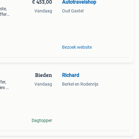
€ 453,00
Autotravelshop
ste,
Vandaag
Oud Gastel
ffer
e de
re
Bezoek website
Bieden
Richard
fer,
Vandaag
Berkel en Rodenrijs
ies of
eert
on
Dagtopper