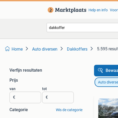
Help en info
Voor
5.595 resul
Home
Auto diversen
Dakkoffers
Verfijn resultaten
Bewaa
Prijs
Auto divers
van
tot
€
€
Categorie
Wis de categorie