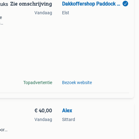
Zie omschrijving
Dakkoffershop Paddock One
tuks
Vandaag
Elst
e
o
) uit
reven
Topadvertentie
Bezoek website
€ 40,00
Alex
Vandaag
Sittard
oor
pjes.