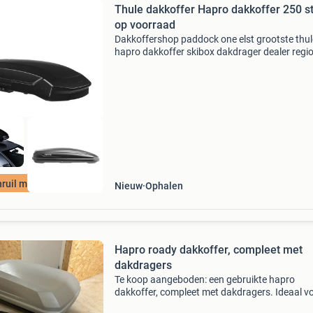
Thule dakkoffer Hapro dakkoffer 250 s
op voorraad
Dakkoffershop paddock one elst grootste thul
hapro dakkoffer skibox dakdrager dealer regi
arnhem nijmegen tiel 50 + modellen (150 stuks 
voorraad leverbaar en nog belangrijker! Wij st
naar
nruil mogelijk
Nieuw
Ophalen
Hapro roady dakkoffer, compleet met
dakdragers
Te koop aangeboden: een gebruikte hapro
dakkoffer, compleet met dakdragers. Ideaal v
extra bagageruimte tijdens vakanties of uitsta