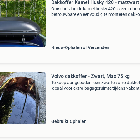
Dakkoffer Kamei Husky 420 - matzwart
Omschrijving de kamei husky 420 is een robuu
betrouwbare en eenvoudig te monteren dakko
van hoge kwaliteit. Hij biedt alle kenmerken di
producten van kamei onderscheiden van ande
merken.
Nieuw
Ophalen of Verzenden
Volvo dakkoffer - Zwart, Max 75 kg
Te koop aangeboden: een zwarte volvo dakkof
ideaal voor extra bagageruimte tijdens vakant
uitstapjes. De dakkoffer is gebruikt, maar verk
in goede staat en is klaar voor een volgende r
Gebruikt
Ophalen