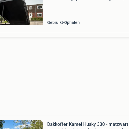
in goede staat en klaar voor gebruik. De dakd
zijn specifiek geschikt voor de volkswagen golf
Gebruikt
Ophalen
Dakkoffer Kamei Husky 330 - matzwart