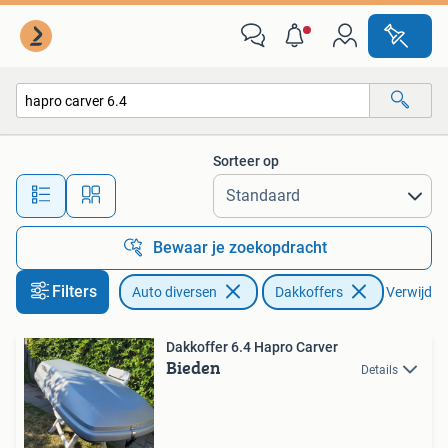
Dakkoffers
Sorteer op
Alle afstanden…
Bewaar je zoekopdracht
Filters
Auto diversen
Dakkoffers
Verwijder 
Dakkoffer 6.4 Hapro Carver
Bieden
Details