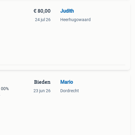
€ 80,00
Judith
24 jul 26
Heerhugowaard
ig
Bieden
Mario
 100%
23 jun 26
Dordrecht
.