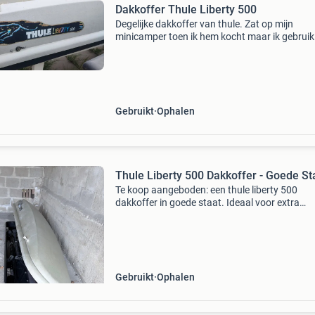
Dakkoffer Thule Liberty 500
Degelijke dakkoffer van thule. Zat op mijn
minicamper toen ik hem kocht maar ik gebrui
eigenlijk niet dus ik heb hem er nu af gehaald. 
niet de mooiste, er heeft een zonnepaneel op
gezeten
Gebruikt
Ophalen
Thule Liberty 500 Dakkoffer - Goede St
Te koop aangeboden: een thule liberty 500
dakkoffer in goede staat. Ideaal voor extra
bagageruimte tijdens vakanties of uitstapjes.
dakkoffer is gebruikt, maar functioneert nog
perfect en heeft nor
Gebruikt
Ophalen