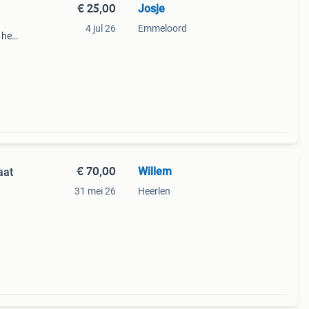
€ 25,00
Josje
4 jul 26
Emmeloord
k hem
Het is
€ 70,00
Willem
aat
31 mei 26
Heerlen
 De