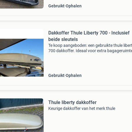
Gebruikt
Ophalen
Dakkoffer Thule Liberty 700 - Inclusief
beide sleutels
Te koop aangeboden: een gebruikte thule liber
700 dakkoffer. Ideaal voor extra bagageruimt
tijdens vakanties of uitstapjes. De dakkoffer is
goede staat en wordt geleverd met beide origi
sleu
Gebruikt
Ophalen
Thule liberty dakkoffer
Keurige dakkoffer van het merk thule