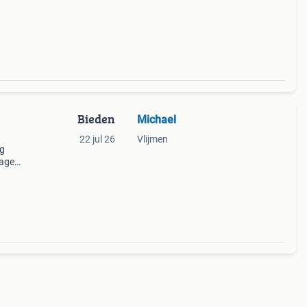
oud:
Bieden
Michael
22 jul 26
Vlijmen
ng
ragers