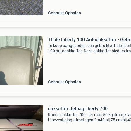
Gebruikt
Ophalen
Thule Liberty 100 Autodakkoffer - Gebr
Te koop aangeboden: een gebruikte thule liber
100 autodakkoffer. Deze dakkoffer biedt extra
opbergruimte voor uw reizen en is ideaal voor
vakanties of uitstapjes. De koffer is in gebruik
staat met
Gebruikt
Ophalen
dakkoffer Jetbag liberty 700
Ruime dakkoffer 700 liter max 50 kg draagkra
U bevestiging.afmetngen 2m40 bij 75 cm bij 4
Inclusief werkend slot met sleutel 😀⛳️,
bevestigingsbeugels, klemmen, spanbanden v