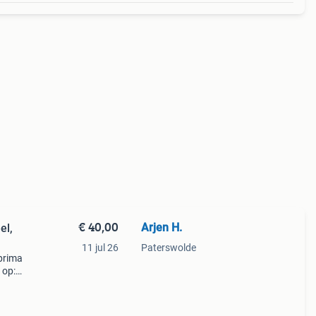
€ 40,00
Arjen H.
el,
11 jul 26
Paterswolde
 prima
 op:
 doo