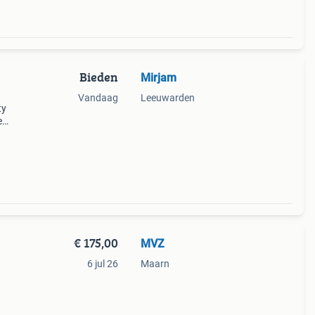
Bieden
Mirjam
Vandaag
Leeuwarden
ty
e
 in
nele
€ 175,00
MVZ
6 jul 26
Maarn