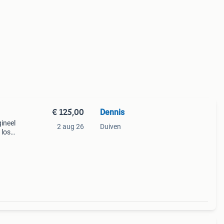
€ 125,00
Dennis
gineel
2 aug 26
Duiven
 los)