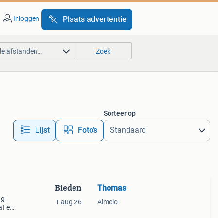
Inloggen
Plaats advertentie
lle afstanden…
Zoek
Sorteer op
Lijst
Foto’s
Bieden
Thomas
ag
1 aug 26
Almelo
at en
veer