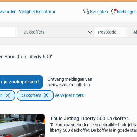
waarden
Veiligheidscentrum
Berichten
Meldingen
Dakkoffers
A
en
voor 'thule liberty 500'
Ontvang meldingen van
r je zoekopdracht
nieuwe zoekresultaten
en
Dakkoffers
Verwijder filters
Thule Jetbag Liberty 500 Dakkoffer.
Te koop aangeboden: een gebruikte thule jetb
liberty 500 dakkoffer. De koffer is in goede sta
functioneert naar behoren. Afmetingen: onge