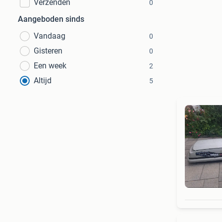
Verzenden
0
Aangeboden sinds
Vandaag
0
Gisteren
0
Een week
2
Altijd
5