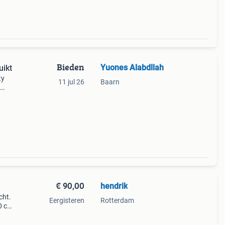
Bieden
Yuones Alabdllah
uikt
ty
11 jul 26
Baarn
te
€ 90,00
hendrik
cht.
Eergisteren
Rotterdam
0 cm.
oor