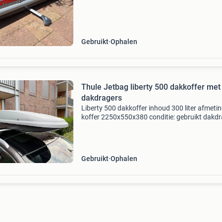
225 cm lang, 60 cm breed en 35 cm hoog. Inh
300
Gebruikt
Ophalen
Thule Jetbag liberty 500 dakkoffer met
dakdragers
Liberty 500 dakkoffer inhoud 300 liter afmeti
koffer 2250x550x380 conditie: gebruikt dakd
voor gesloten dakrail conditie: gebruikt
gemonteerde dakdragers niet te koop !
Gebruikt
Ophalen