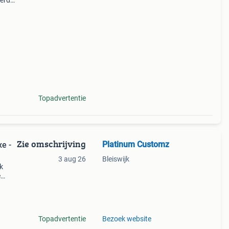
eerd
e /
ting,
Topadvertentie
Zie omschrijving
Platinum Customz
xe -
3 aug 26
Bleiswijk
lk
e
oor
Topadvertentie
Bezoek website