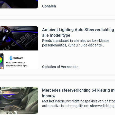
Ophalen
Ambient Lighting Auto Sfeerverlichting
alle model type
Reeds standaard in alle nieuwe luxe klasse
personenauto's, kunt u nu de elegante
sfeerverlichting in uw voertuig achteraf inbo
De sfeerverlichting is voorzien van een dunne 
die eenvoudig
Ophalen of Verzenden
Mercedes sfeerverlichting 64 kleurig m
inbouw
Met het interieurverlichtingspakket van pitsto
automotive is het mogelijk om sfeerverlichting
achteraf te monteren in uw auto. Dit pakket is