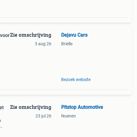
Zie omschrijving
Dejavu Cars
 voor
3 aug 26
Brielle
uwen.
rand
Bezoek website
Zie omschrijving
Pitstop Automotive
et
23 jul 26
Nuenen
p