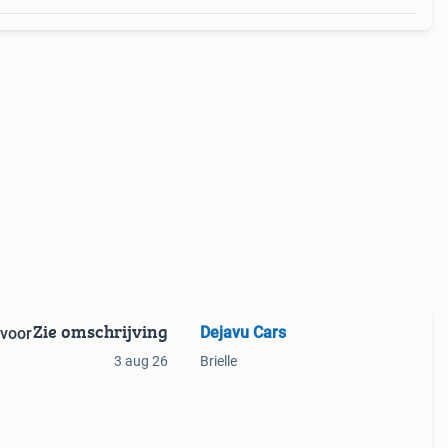
Zie omschrijving
Dejavu Cars
 voor
3 aug 26
Brielle
uwen.
rand