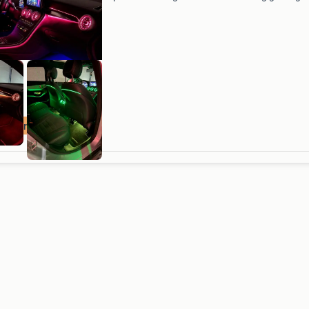
breng het interieur van jouw mercedes c-klass
glc naar een hoger niveau met luxe sfeerverlich
volle
eerverlichting