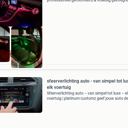
professioneel gemonteerd & volledig geïntegr
breng het interieur van jouw mercedes c-klass
glc naar een hoger niveau met luxe sfeerverlich
volle
eerverlichting
sfeerverlichting auto - van simpel tot lu
elk voertuig
Sfeerverlichting auto – van simpel tot luxe – e
voertuig | platinum customz geef jouw auto d
uitstraling die hij verdient vanaf 249,99 euro v
universele en 599,99 voor merkgebonden. Bij
platinum