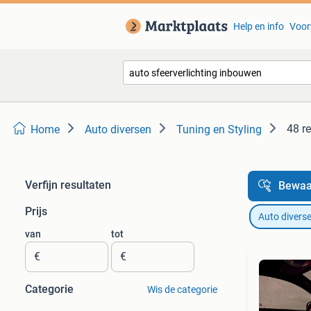
Help en info
Voor
48 r
Home
Auto diversen
Tuning en Styling
Verfijn resultaten
Bewaa
Prijs
Auto divers
van
tot
€
€
Categorie
Wis de categorie