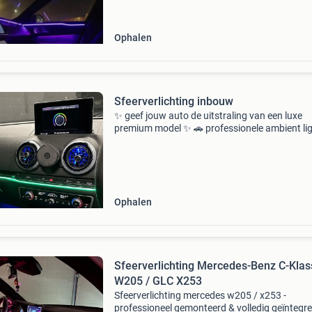
niveau
Ophalen
Sfeerverlichting inbouw
✨ geef jouw auto de uitstraling van een luxe
premium model ✨ 🚗 professionele ambient li
/ sfeerverlichting montage op locatie wil jij het
interieur van jouw auto naar een compleet ni
niveau
Ophalen
Sfeerverlichting Mercedes-Benz C-Klas
W205 / GLC X253
Sfeerverlichting mercedes w205 / x253 -
professioneel gemonteerd & volledig geïntegr