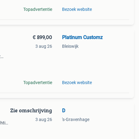
Topadvertentie
Bezoek website
€ 899,00
Platinum Customz
3 aug 26
Bleiswijk
z
auto
 wij
Topadvertentie
Bezoek website
Zie omschrijving
D
3 aug 26
's-Gravenhage
ghting
euw