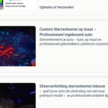
die eenvoudig
Ophalen of Verzenden
Custom Sterrenhemel op maat –
Professioneel ingebouwd auto
Sterrenhemel in je auto – luxe, op maat en
professioneel geïnstalleerd | platinum custom
breng de sfeer van een rolls-royce naar jouw 
vanaf €799 bij platinum automotive installeren
een
Sfeerverlichting sterrenhemel inbouw
✨ geef jouw auto de uitstraling van een luxe
premium model ✨ 🚗 professionele ambient li
/ sfeerverlichting montage op locatie wil jij het
interieur van jouw auto naar een compleet ni