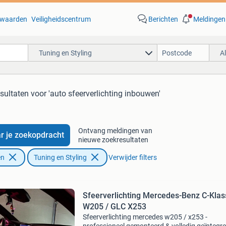
waarden
Veiligheidscentrum
Berichten
Meldingen
Tuning en Styling
A
esultaten
voor 'auto sfeerverlichting inbouwen'
Ontvang meldingen van
r je zoekopdracht
nieuwe zoekresultaten
en
Tuning en Styling
Verwijder filters
Sfeerverlichting Mercedes-Benz C-Klas
W205 / GLC X253
Sfeerverlichting mercedes w205 / x253 -