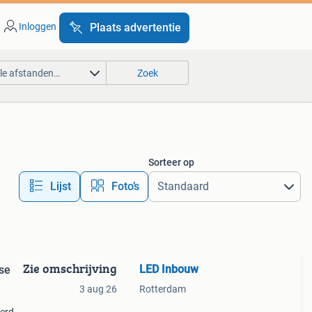
Inloggen
Plaats advertentie
lle afstanden…
Zoek
Sorteer op
Lijst
Foto’s
Zie omschrijving
LED Inbouw
se
3 aug 26
Rotterdam