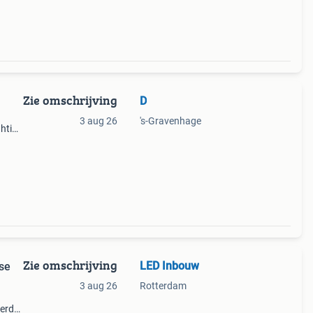
Zie omschrijving
D
3 aug 26
's-Gravenhage
ghting
euw
Zie omschrijving
LED Inbouw
se
3 aug 26
Rotterdam
eerd