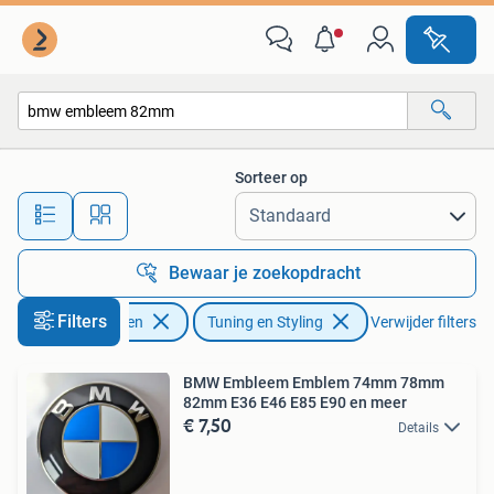
Tuning en Styling
Sorteer op
Alle afstanden…
Bewaar je zoekopdracht
Filters
Auto diversen
Tuning en Styling
Verwijder filters
BMW Embleem Emblem 74mm 78mm
82mm E36 E46 E85 E90 en meer
€ 7,50
Details