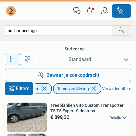
Tuning en Styling
Sorteer op
Alle afstanden…
Bewaar je zoekopdracht
Filters
Auto diversen
Tuning en Styling
Verwijder filters
Treeplanken Vito Custom Transporter
T5 T6 Expert Sidesteps
€ 399,00
Details