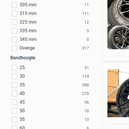
305 mm
11
315 mm
111
325 mm
12
335 mm
5
345 mm
0
Overige
317
Bandhoogte
25
31
30
174
35
398
40
279
45
96
50
10
55
13
60
6