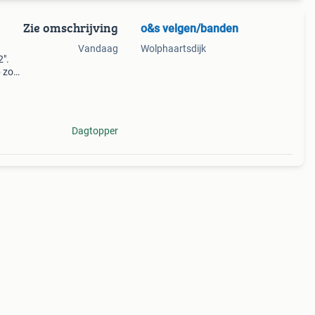
Zie omschrijving
o&s velgen/banden
Vandaag
Wolphaartsdijk
2".
p zoek
aan
Dagtopper