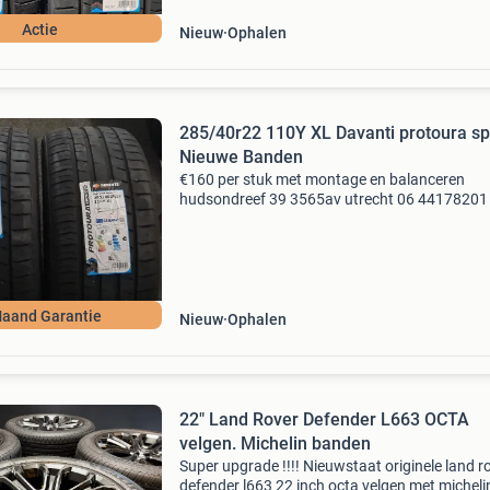
Actie
Nieuw
Ophalen
285/40r22 110Y XL Davanti protoura sp
Nieuwe Banden
€160 per stuk met montage en balanceren
hudsondreef 39 3565av utrecht 06 44178201
Maand Garantie
Nieuw
Ophalen
22" Land Rover Defender L663 OCTA
velgen. Michelin banden
Super upgrade !!!! Nieuwstaat originele land r
defender l663 22 inch octa velgen met micheli