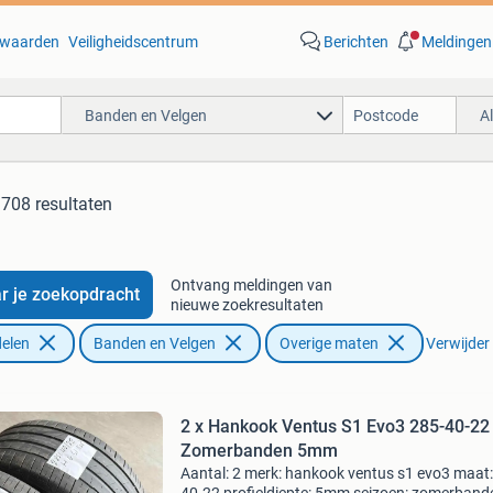
waarden
Veiligheidscentrum
Berichten
Meldingen
Banden en Velgen
A
.708 resultaten
Ontvang meldingen van
r je zoekopdracht
nieuwe zoekresultaten
elen
Banden en Velgen
Overige maten
Verwijder 
2 x Hankook Ventus S1 Evo3 285-40-22
Zomerbanden 5mm
Aantal: 2 merk: hankook ventus s1 evo3 maat: