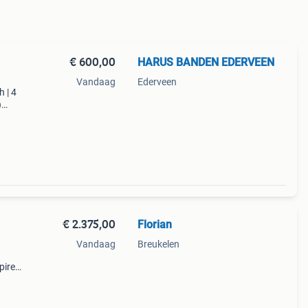
€ 600,00
HARUS BANDEN EDERVEEN
Vandaag
Ederveen
h | 4
)
it
€ 2.375,00
Florian
Vandaag
Breukelen
irelli
l