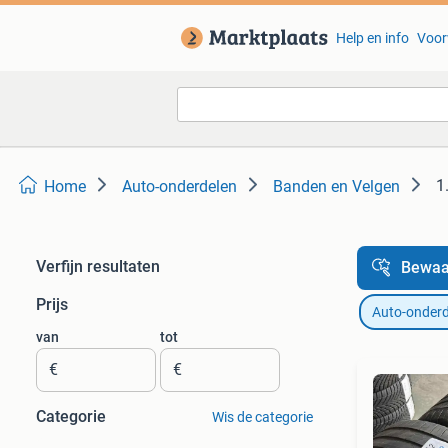
Help en info
Voor
1
Home
Auto-onderdelen
Banden en Velgen
Verfijn resultaten
Bewaa
Prijs
Auto-onderd
van
tot
€
€
Categorie
Wis de categorie