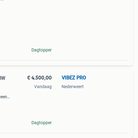
ks is
Dagtopper
€ 4.500,00
VIBEZ PRO
BMW
Vandaag
Nederweert
s een
ged in
Dagtopper