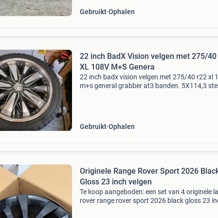
Gebruikt
Ophalen
22 inch BadX Vision velgen met 275/40
XL 108V M+S Genera
22 inch badx vision velgen met 275/40 r22 xl 
m+s general grabber at3 banden. 5X114,3 ste
Deze mooie velgen met kwaliteitsbanden zijn
gebruikt maar in mooie en goede staat. Iets w
stoeprandsc
Gebruikt
Ophalen
Originele Range Rover Sport 2026 Blac
Gloss 23 inch velgen
Te koop aangeboden: een set van 4 originele l
rover range rover sport 2026 black gloss 23 i
velgen. Deze velgen zijn geleverd bij een nieuw