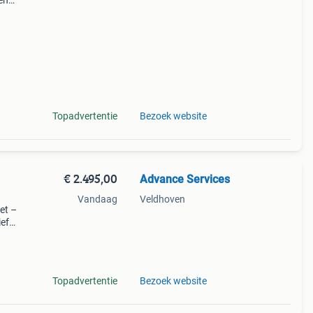
en
t u
 ons
Topadvertentie
Bezoek website
€ 2.495,00
Advance Services
Vandaag
Veldhoven
et –
ief
et
Topadvertentie
Bezoek website