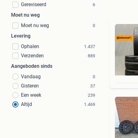
Gereviseerd
6
Moet nu weg
Moet nu weg
0
Levering
Ophalen
1.437
Verzenden
889
Aangeboden sinds
Vandaag
0
Gisteren
37
Een week
239
Altijd
1.469