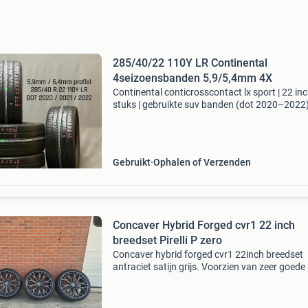
285/40/22 110Y LR Continental
4seizoensbanden 5,9/5,4mm 4X
Continental conticrosscontact lx sport | 22 inc
stuks | gebruikte suv banden (dot 2020–2022
zekerheid boven alles: bandenprofiel en kwalite
worden analoog gecontroleerd en digitaal
nagemeten.
Gebruikt
Ophalen of Verzenden
Concaver Hybrid Forged cvr1 22 inch
breedset Pirelli P zero
Concaver hybrid forged cvr1 22inch breedset
antraciet satijn grijs. Voorzien van zeer goede p
p zero banden. Voor 265/30/22. Et55 achter
315/25/22. Et50 allemaal rond de 5mm profie
5x130 hebben