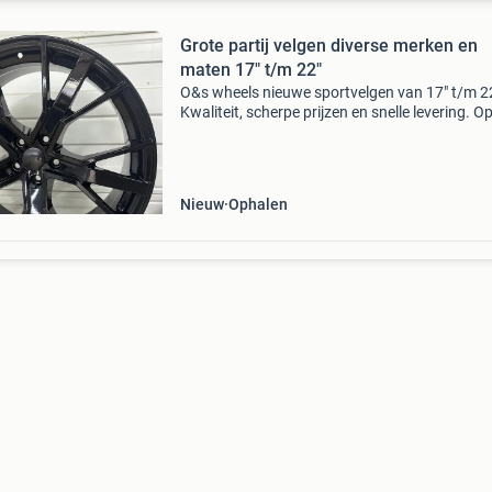
Grote partij velgen diverse merken en
maten 17" t/m 22"
O&s wheels nieuwe sportvelgen van 17" t/m 2
Kwaliteit, scherpe prijzen en snelle levering. O
naar de perfecte set sportvelgen? Dan ben je 
het juiste adres! We hebben een rui
Nieuw
Ophalen