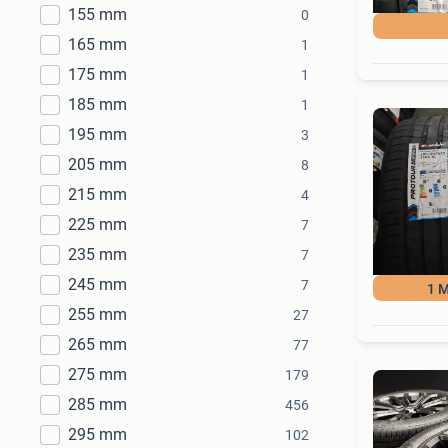
155 mm
0
165 mm
1
175 mm
1
185 mm
1
195 mm
3
205 mm
8
215 mm
4
225 mm
7
235 mm
7
245 mm
7
1 
255 mm
27
265 mm
77
275 mm
179
285 mm
456
295 mm
102