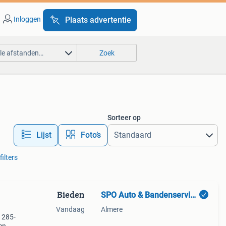
Inloggen
Plaats advertentie
lle afstanden…
Zoek
Sorteer op
Lijst
Foto’s
filters
Bieden
SPO Auto & Bandenservice B.V.
Vandaag
Almere
 285-