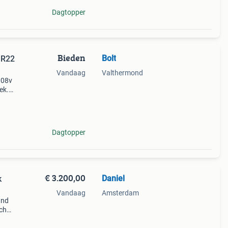
Dagtopper
Bieden
Bolt
 R22
Vandaag
Valthermond
108v
ek.
at
Dagtopper
€ 3.200,00
Daniel
k
Vandaag
Amsterdam
and
nch
e