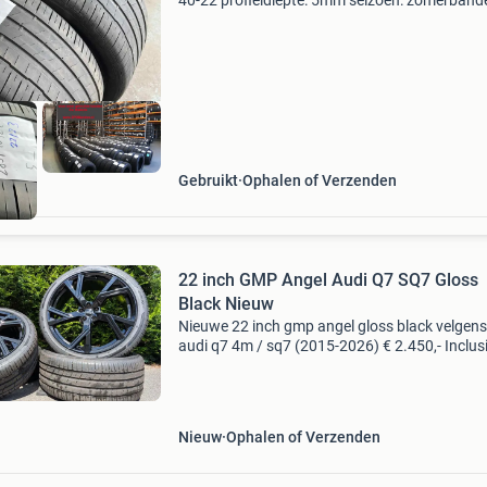
40-22 profieldiepte: 5mm seizoen: zomerband
type band: personenwagen voor meer info kun
ons gerust mailen of bellen 0624743951 en of
website b
Gebruikt
Ophalen of Verzenden
22 inch GMP Angel Audi Q7 SQ7 Gloss
Black Nieuw
Nieuwe 22 inch gmp angel gloss black velgens
audi q7 4m / sq7 (2015-2026) € 2.450,- Inclus
21% btw € 2.024,79 Exclusief btw een
hoogwaardige, compleet nieuwe 22 inch wiels
voor de a
Nieuw
Ophalen of Verzenden