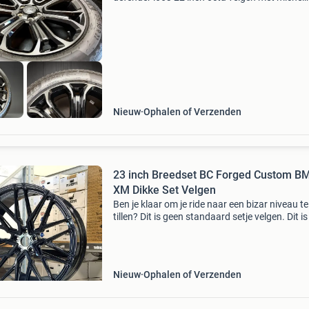
primacy all season banden. Deze set van 5 stu
inclusief originele tpms sensoren. Deze "restr
Nieuw
Ophalen of Verzenden
23 inch Breedset BC Forged Custom 
XM Dikke Set Velgen
Ben je klaar om je ride naar een bizar niveau te
tillen? Dit is geen standaard setje velgen. Dit i
custom-made, ultra-diepe breedset van bc for
een monsterlijke 23 inch. Volledig op maat ge
Nieuw
Ophalen of Verzenden