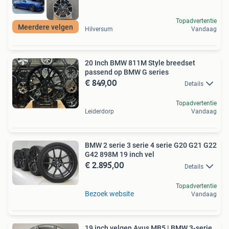
Topadvertentie
Meerdere velgen
Hilversum
Vandaag
20 Inch BMW 811M Style breedset
passend op BMW G series
€ 849,00
Details
Topadvertentie
Leiderdorp
Vandaag
BMW 2 serie 3 serie 4 serie G20 G21 G22
G42 898M 19 inch vel
€ 2.895,00
Details
Topadvertentie
Bezoek website
Vandaag
19 inch velgen Avus MB5 | BMW 3-serie