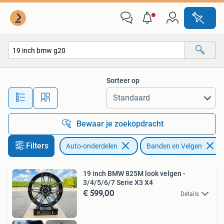
Banden en Velgen
Sorteer op
Alle afstanden…
Bewaar je zoekopdracht
Filters
Auto-onderdelen
Banden en Velgen
19 inch BMW 825M look velgen -
3/4/5/6/7 Serie X3 X4
€ 599,00
Details