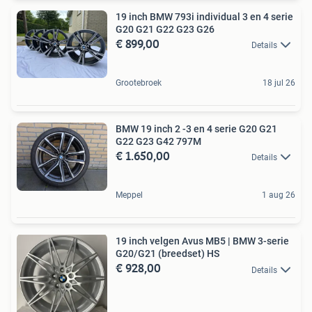
19 inch BMW 793i individual 3 en 4 serie
G20 G21 G22 G23 G26
€ 899,00
Details
Grootebroek
18 jul 26
BMW 19 inch 2 -3 en 4 serie G20 G21
G22 G23 G42 797M
€ 1.650,00
Details
Meppel
1 aug 26
19 inch velgen Avus MB5 | BMW 3-serie
G20/G21 (breedset) HS
€ 928,00
Details