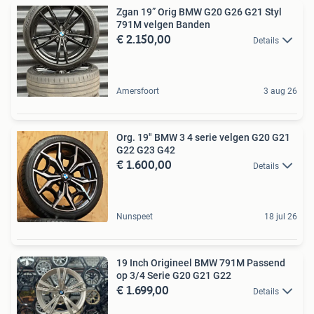
Zgan 19” Orig BMW G20 G26 G21 Styl
791M velgen Banden
€ 2.150,00
Details
Amersfoort
3 aug 26
Org. 19" BMW 3 4 serie velgen G20 G21
G22 G23 G42
€ 1.600,00
Details
Nunspeet
18 jul 26
19 Inch Origineel BMW 791M Passend
op 3/4 Serie G20 G21 G22
€ 1.699,00
Details