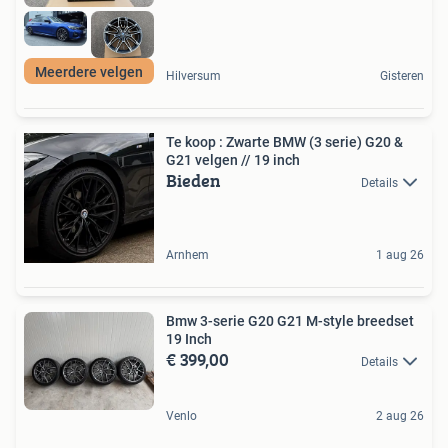
Meerdere velgen
Hilversum
Gisteren
Te koop : Zwarte BMW (3 serie) G20 &
G21 velgen // 19 inch
Bieden
Details
Arnhem
1 aug 26
Bmw 3-serie G20 G21 M-style breedset
19 Inch
€ 399,00
Details
Venlo
2 aug 26