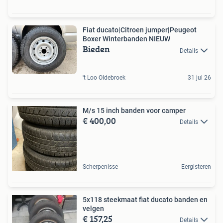
Fiat ducato|Citroen jumper|Peugeot
Boxer Winterbanden NIEUW
Bieden
Details
't Loo Oldebroek
31 jul 26
M/s 15 inch banden voor camper
€ 400,00
Details
Scherpenisse
Eergisteren
5x118 steekmaat fiat ducato banden en
velgen
€ 157,25
Details