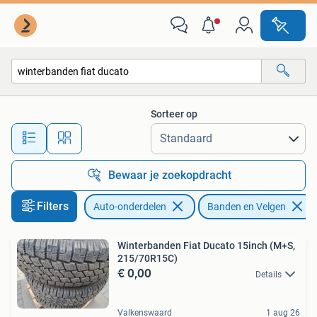
Banden en Velgen
Sorteer op
Alle afstanden…
Bewaar je zoekopdracht
Filters
Auto-onderdelen
Banden en Velgen
Winterbanden Fiat Ducato 15inch (M+S,
215/70R15C)
€ 0,00
Details
Valkenswaard
1 aug 26