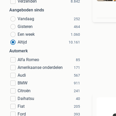
Verzenden
8.842
Aangeboden sinds
Vandaag
252
Gisteren
464
Een week
1.060
Altijd
10.161
Automerk
Alfa Romeo
85
Amerikaanse onderdelen
171
Audi
567
BMW
911
Citroën
241
Daihatsu
40
Fiat
205
Ford
393