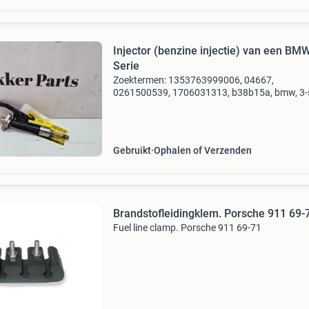
Injector (benzine injectie) van een BMW
Serie
Zoektermen: 1353763999006, 04667,
0261500539, 1706031313, b38b15a, bmw, 3-s
algemene informatie referentienummer: o902
merk: bmw model: 3-serie type: 318i 1.5 Twin
turbo 12v, sedan, 4dr, ben
Gebruikt
Ophalen of Verzenden
Brandstofleidingklem. Porsche 911 69-
Fuel line clamp. Porsche 911 69-71