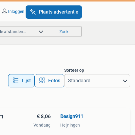
Inloggen
Plaats advertentie
lle afstanden…
Zoek
Sorteer op
Lijst
Foto’s
€ 8,06
Design911
71
Vandaag
Heijningen