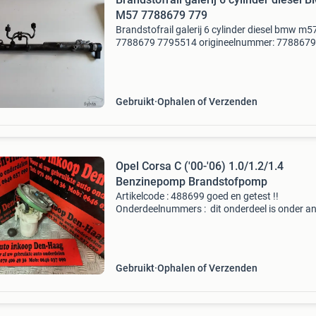
M57 7788679 779
Brandstofrail galerij 6 cylinder diesel bmw m5
7788679 7795514 origineelnummer: 7788679 1 
7795514 6 x past op modellen: 7788679 3&#3
e46 (08/2002 — 08/2006) 5&#39; e60
(02/2002 — 02
Gebruikt
Ophalen of Verzenden
Opel Corsa C ('00-'06) 1.0/1.2/1.4
Benzinepomp Brandstofpomp
Artikelcode : 488699 goed en getest !!
Onderdeelnummers : dit onderdeel is onder a
geschikt voor : *opel corsa c • (&#39;00-&#39
1.0-12V (43 kw / 58 pk) 1.0-12V (44 kw / 60 p
Gebruikt
Ophalen of Verzenden