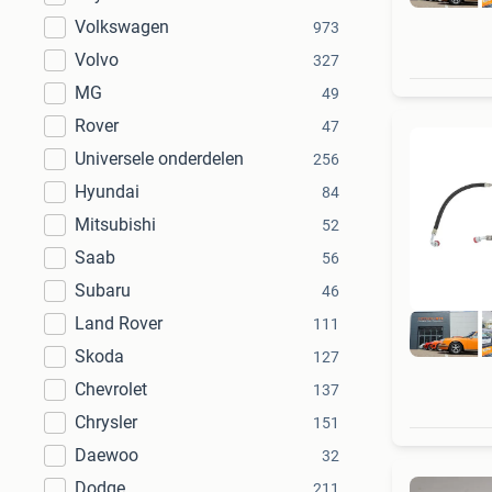
Volkswagen
973
Volvo
327
MG
49
Rover
47
Universele onderdelen
256
Hyundai
84
Mitsubishi
52
Saab
56
Subaru
46
Land Rover
111
Skoda
127
Chevrolet
137
Chrysler
151
Daewoo
32
Dodge
211