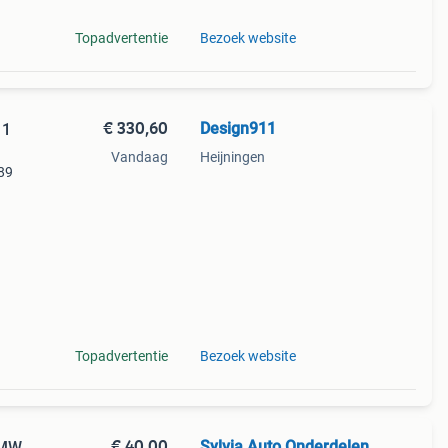
Topadvertentie
Bezoek website
€ 330,60
Design911
11
Vandaag
Heijningen
-89
Topadvertentie
Bezoek website
€ 40,00
Sylvia Auto Onderdelen
 BMW