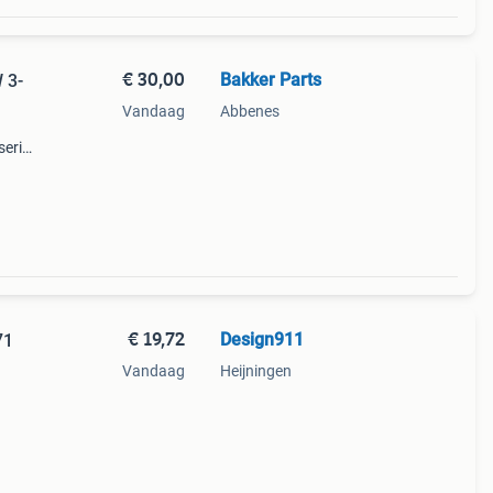
€ 30,00
Bakker Parts
 3-
Vandaag
Abbenes
erie
1
power
€ 19,72
Design911
71
Vandaag
Heijningen