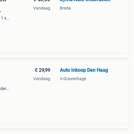
Vandaag
Breda
7
x
9;
€ 29,99
Auto Inkoop Den Haag
Vandaag
's-Gravenhage
ndere
;06)
k) 1.2