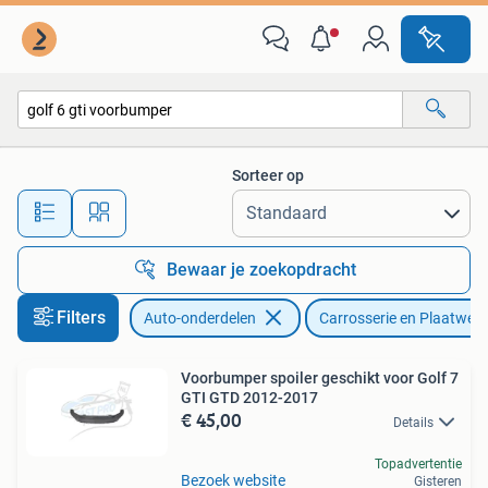
Carrosserie en Plaatwerk
Sorteer op
Alle afstanden…
Bewaar je zoekopdracht
Filters
Auto-onderdelen
Carrosserie en Plaatwerk
Voorbumper spoiler geschikt voor Golf 7
GTI GTD 2012-2017
€ 45,00
Details
Topadvertentie
Bezoek website
Gisteren