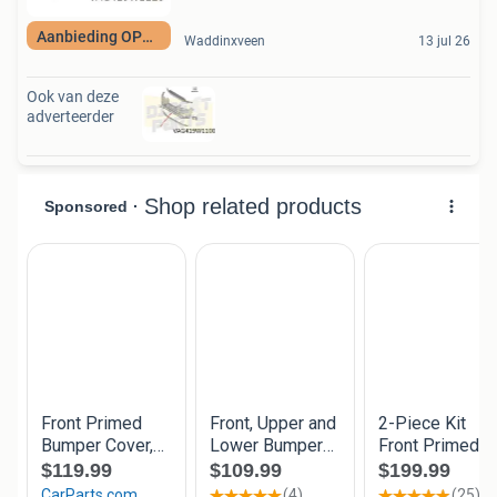
Aanbieding OP=OP
Waddinxveen
13 jul 26
Ook van deze
adverteerder