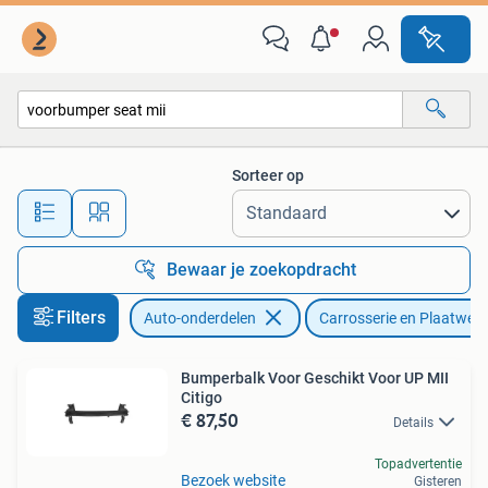
Carrosserie en Plaatwerk
Sorteer op
Alle afstanden…
Bewaar je zoekopdracht
Filters
Auto-onderdelen
Carrosserie en Plaatwerk
Bumperbalk Voor Geschikt Voor UP MII
Citigo
€ 87,50
Details
Topadvertentie
Bezoek website
Gisteren