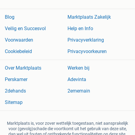
Blog
Marktplaats Zakelijk
Veilig en Succesvol
Help en Info
Voorwaarden
Privacyverklaring
Cookiebeleid
Privacyvoorkeuren
Over Marktplaats
Werken bij
Perskamer
Adevinta
2dehands
2ememain
Sitemap
Marktplaats is, voor zover wettelijk toegestaan, niet aansprakelijk
voor (gevolg)schade die voortkomt uit het gebruik van deze site,
dan wel uit fouten of ontbrekende functionaliteiten op deze site.