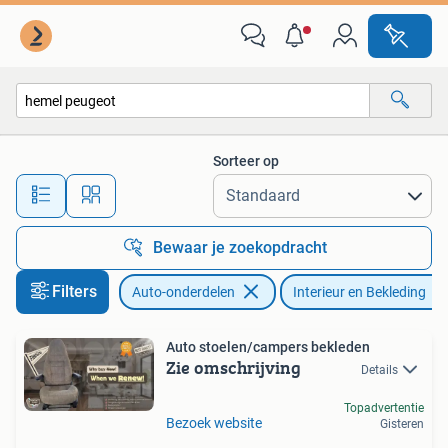
Interieur en Bekleding
Sorteer op
Alle afstanden…
Bewaar je zoekopdracht
Filters
Auto-onderdelen
Interieur en Bekleding
Auto stoelen/campers bekleden
Zie omschrijving
Details
Topadvertentie
Bezoek website
Gisteren