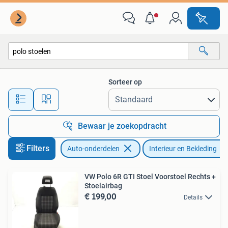
Interieur en Bekleding
Sorteer op
Alle afstanden…
Bewaar je zoekopdracht
Filters
Auto-onderdelen
Interieur en Bekleding
VW Polo 6R GTI Stoel Voorstoel Rechts +
Stoelairbag
€ 199,00
Details