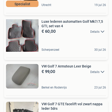
Specialist
Utrecht
19 jul 26
Luxe lederen automatten Golf Mk7/7,5
GTI, set van 4
€ 60,00
Details
Scherpenzeel
30 jul 26
VW Golf 7 Armsteun Leer Beige
€ 99,00
Details
Berkel en Rodenrijs
23 jul 26
VW Golf 7 GTE facelift vol zwart nappa
leder 5drs