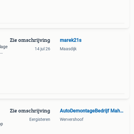
Zie omschrijving
marek21s
 lage
14 jul 26
Maasdijk
Zie omschrijving
AutoDemontageBedrijf Mahzud
Eergisteren
Wervershoof
op