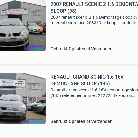
2007 RENAULT SCENIC 2 1.6 DEMONT
SLOOP (98)
2007 renault scenic 2 1.6 Demontage sloop (9
referentienummer: 203319 te koop in onderdel
98 renault scenic 1.6 16V voertuignr: 98 merk:
renault model: scenic 2 km: 146.657 Bouwjaar
2007 cilinde
Gebruikt
Ophalen of Verzenden
RENAULT GRAND SC NIC 1.6 16V
DEMONTAGE SLOOP (185)
Renault grand scénic 1.6 16V demontage slo
(185) referentienummer: 212728 te koop in
onderdelen: 185 renault scenic 2 1.6 16V auto
nummer: 185 merk: renault model: scenic 2
bouwjaar: 2006 cilinderin
Gebruikt
Ophalen of Verzenden