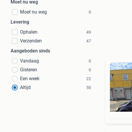
Moet nu weg
Moet nu weg
0
Levering
Ophalen
49
Verzenden
47
Aangeboden sinds
Vandaag
0
Gisteren
0
Een week
22
Altijd
50