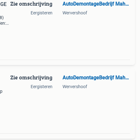
Zie omschrijving
AutoDemontageBedrijf Mahzud
AGE
Eergisteren
Wervershoof
8)
en:
:
Zie omschrijving
AutoDemontageBedrijf Mahzud
Eergisteren
Wervershoof
op