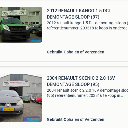
2012 RENAULT KANGO 1.5 DCI
DEMONTAGE SLOOP (97)
2012 renault kango 1.5 Dci demontage sloop 
referentienummer: 203318 te koop in onderdel
97 renault kango 1.5 Dci voertuignr: 97 merk:
renault model: kango km: 197.104 Bouwjaar:
cilinderin
Gebruikt
Ophalen of Verzenden
2004 RENAULT SCENIC 2 2.0 16V
DEMONTAGE SLOOP (95)
2004 renault scenic 2 2.0 16V demontage slo
(95) referentienummer: 203316 te koop in
onderdelen: 95 renault scenic 2.0 16V voertuig
95 merk: renault model: scenic 2 bouwjaar: 2
cilinderinhoud:
Gebruikt
Ophalen of Verzenden