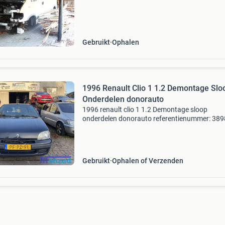
Gebruikt
Ophalen
1996 Renault Clio 1 1.2 Demontage Slo
Onderdelen donorauto
1996 renault clio 1 1.2 Demontage sloop
onderdelen donorauto referentienummer: 38
te koop in onderdelen: 276 renault clio 1 1.2 A
276 merk: renault model: clio 1 km: 218.222
Bouwjaar: 2006 c
Gebruikt
Ophalen of Verzenden