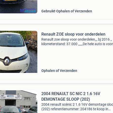
213.147 Bouwjaar: 200
Gebruikt
Ophalen of Verzenden
Renault ZOE sloop voor onderdelen
Renault zoe sloop voor onderdelen,,, bj 2016 ,,
kilometerstand: 37.000 ,,,,,,De hele auto is voor
onderdelen. ,,,Vraag gerust naar de
beschikbaarheid van de artikelen
Ophalen of Verzenden
2004 RENAULT SC NIC 2 1.6 16V
DEMONTAGE SLOOP (202)
2004 renault scénic 2 1.6 16V demontage slo
(202) referentienummer: 204186 te koop in