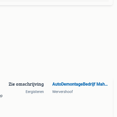
Zie omschrijving
AutoDemontageBedrijf Mahzud
Eergisteren
Wervershoof
op
ignr:
01