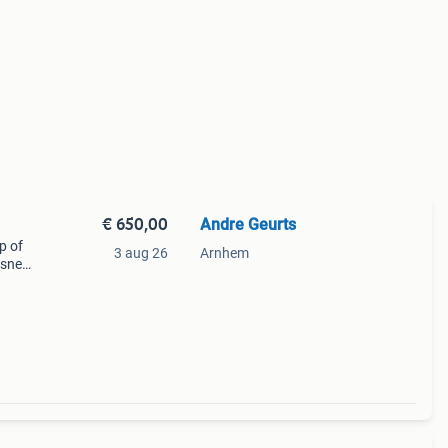
€ 650,00
Andre Geurts
p of
3 aug 26
Arnhem
 snel