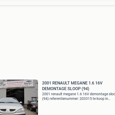
2001 RENAULT MEGANE 1.6 16V
DEMONTAGE SLOOP (94)
2001 renault megane 1.6 16V demontage slo
(94) referentienummer: 203315 te koop in
onderdelen: 94 renault megane 1.6 16V voertu
94 merk: renault model: megane bouwjaar: 20
cilinderinhoud: 1.6