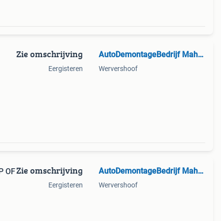
Zie omschrijving
AutoDemontageBedrijf Mahzud
Eergisteren
Wervershoof
Zie omschrijving
AutoDemontageBedrijf Mahzud
P OF
Eergisteren
Wervershoof
5pk)