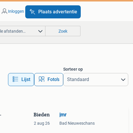
Inloggen
Plaats advertentie
lle afstanden…
Zoek
Sorteer op
Lijst
Foto’s
Bieden
jmr
-
2 aug 26
Bad Nieuweschans