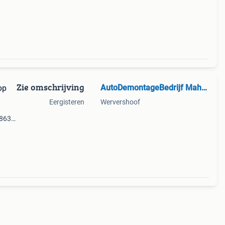
Zie omschrijving
AutoDemontageBedrijf Mahzud
op
Eergisteren
Wervershoof
9863
utonr: