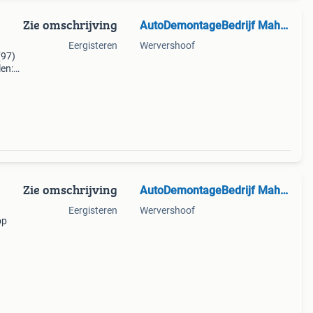
Zie omschrijving
AutoDemontageBedrijf Mahzud
Eergisteren
Wervershoof
(97)
en:
 2012
Zie omschrijving
AutoDemontageBedrijf Mahzud
Eergisteren
Wervershoof
op
nr:
004