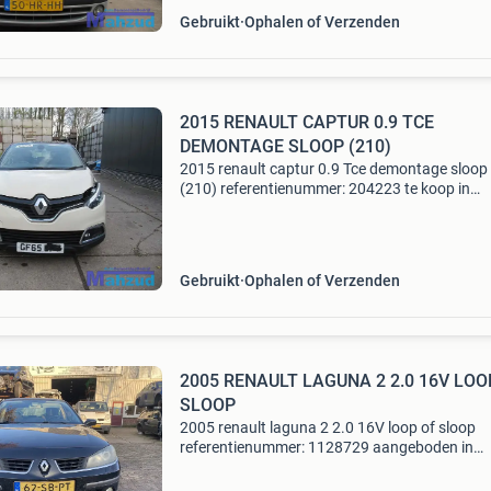
Gebruikt
Ophalen of Verzenden
2015 RENAULT CAPTUR 0.9 TCE
DEMONTAGE SLOOP (210)
2015 renault captur 0.9 Tce demontage sloop
(210) referentienummer: 204223 te koop in
onderdelen: 210 renault captur 0.9 Tce 90 pk
voertuignr: 210 merk: renault model: captur
km: 24.890 Bouwjaar: 2015
Gebruikt
Ophalen of Verzenden
2005 RENAULT LAGUNA 2 2.0 16V LOO
SLOOP
2005 renault laguna 2 2.0 16V loop of sloop
referentienummer: 1128729 aangeboden in
onderdelen: 379 renault laguna 2 2.0 16V (13
autonr: 379 merk: renault model: laguna 2 km: