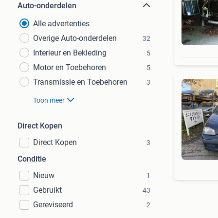
Auto-onderdelen
Alle advertenties
Overige Auto-onderdelen
32
Interieur en Bekleding
5
Motor en Toebehoren
5
Transmissie en Toebehoren
3
Toon meer
Direct Kopen
Direct Kopen
3
Conditie
Nieuw
1
Gebruikt
43
Gereviseerd
2