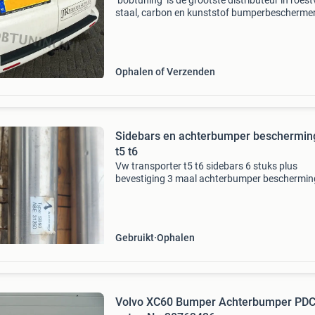
‘bobtuning’ is de grootste distributeur in roestv
staal, carbon en kunststof bumperbeschermer
sierlijsten en instaplijsten bescherm uw
achterbumper bij in en uitladen van uw
kofferruimte of dorpe
Ophalen of Verzenden
Sidebars en achterbumper beschermin
t5 t6
Vw transporter t5 t6 sidebars 6 stuks plus
bevestiging 3 maal achterbumper beschermin
een sidebar heeft n deuk
Gebruikt
Ophalen
Volvo XC60 Bumper Achterbumper PD