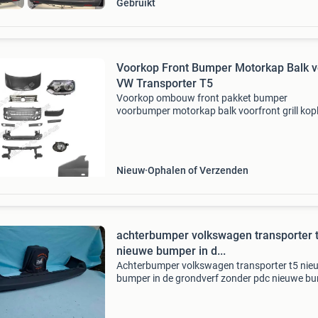
Gebruikt
Voorkop Front Bumper Motorkap Balk v
VW Transporter T5
Voorkop ombouw front pakket bumper
voorbumper motorkap balk voorfront grill ko
mistlamp voor volkswagen transporter t5 ges
voor volkswagen transporter t5 (2010-2015) 
geschikt voor bouwja
Nieuw
Ophalen of Verzenden
achterbumper volkswagen transporter 
nieuwe bumper in d...
Achterbumper volkswagen transporter t5 nie
bumper in de grondverf zonder pdc nieuwe b
dit product alleen afhalen ivm
breekbaarheid/grootte de meeste artikelen k
verzonden worden (normalit