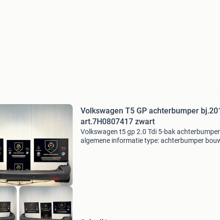
Volkswagen T5 GP achterbumper bj.20
art.7H0807417 zwart
Volkswagen t5 gp 2.0 Tdi 5-bak achterbumper
algemene informatie type: achterbumper bouw
2012 geschikt voor bouwjaar 2003 tot 2015 c
bestel aantal deur: 2 pdc: ja kleur: zwart
referentienumm