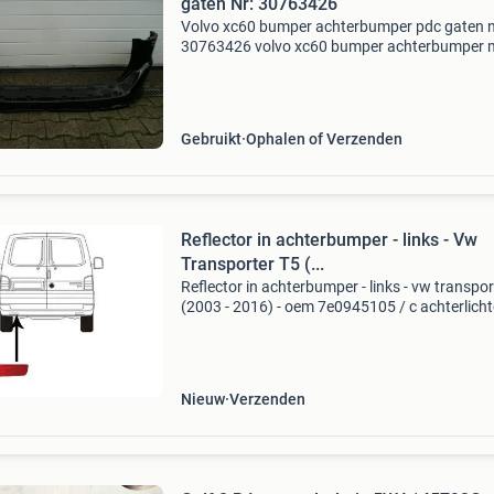
gaten Nr: 30763426
Volvo xc60 bumper achterbumper pdc gaten n
30763426 volvo xc60 bumper achterbumper 
pdc gaten type: xc60 onderdeelnummer: 307
eventueel verzenden mogelijk! Tel info: 06-
31575895 prijs: 150,-
Gebruikt
Ophalen of Verzenden
Reflector in achterbumper - links - Vw
Transporter T5 (...
Reflector in achterbumper - links - vw transpor
(2003 - 2016) - oem 7e0945105 / c achterlicht
van wezel verlichting artikelreferentie: 589692
parts automotive mijdrecht specialist i
Nieuw
Verzenden