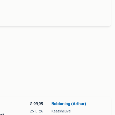
 en
€ 99,95
Bobtuning (Arthur)
25 jul 26
Kaatsheuvel