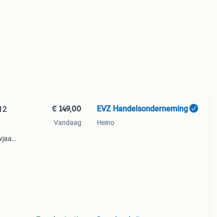
€ 149,00
EVZ Handelsonderneming
12
Vandaag
Heino
jaar:
arros: