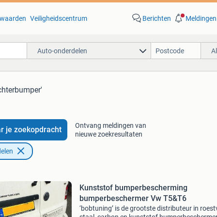
waarden
Veiligheidscentrum
Berichten
Meldingen
Auto-onderdelen
A
achterbumper'
Ontvang meldingen van
r je zoekopdracht
nieuwe zoekresultaten
elen
Kunststof bumperbescherming
bumperbeschermer Vw T5&T6
‘bobtuning’ is de grootste distributeur in roestv