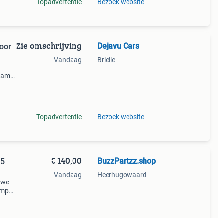
Topadvertentie
Bezoek website
Zie omschrijving
Dejavu Cars
oor
Vandaag
Brielle
plamp
chikt
ook
Topadvertentie
Bezoek website
€ 140,00
BuzzPartzz.shop
t5
Vandaag
Heerhugowaard
uwe
umper
unnen