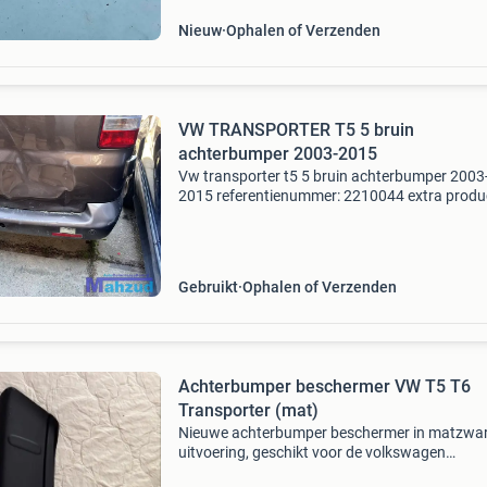
Nieuw
Ophalen of Verzenden
VW TRANSPORTER T5 5 bruin
achterbumper 2003-2015
Vw transporter t5 5 bruin achterbumper 2003
2015 referentienummer: 2210044 extra produ
informatie: prijs: € 275,00 prijstype: marge
onderdeelnummer: 449 producttype: achterb
levering: opha
Gebruikt
Ophalen of Verzenden
Achterbumper beschermer VW T5 T6
Transporter (mat)
Nieuwe achterbumper beschermer in matzwa
uitvoering, geschikt voor de volkswagen
transporter t5 en t6. Eenvoudig te monteren e