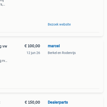
rij
s,
Bezoek website
€ 100,00
marcel
g vw
12 jun 26
Berkel en Rodenrijs
g rvs
€ 150,00
Dealerparts
C