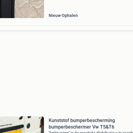
biedt uitstekende bescherming tegen krassen
beschadigingen bij het
Nieuw
Ophalen
Kunststof bumperbescherming
bumperbeschermer Vw T5&T6