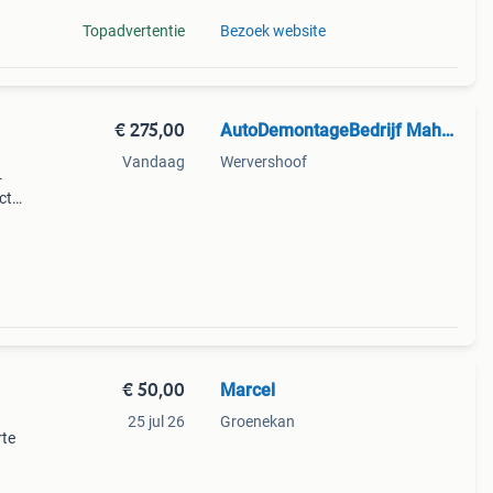
Topadvertentie
Bezoek website
€ 275,00
AutoDemontageBedrijf Mahzud
Vandaag
Wervershoof
-
ct
umper
€ 50,00
Marcel
25 jul 26
Groenekan
rte
n