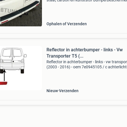
staal, carbon en kunststof bumperbeschermer
sierlijsten en instaplijsten bescherm uw
achterbumper bij in en uitladen van uw
kofferruimte of dorpe
Ophalen of Verzenden
Reflector in achterbumper - links - Vw
Transporter T5 (...
Reflector in achterbumper - links - vw transpor
(2003 - 2016) - oem 7e0945105 / c achterlicht
van wezel verlichting artikelreferentie: 589692
parts automotive mijdrecht specialist i
Nieuw
Verzenden