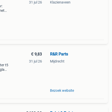
31 jul 26
Klazienaveen
r:
met
63426
€ 9,83
R&R Parts
31 jul 26
Mijdrecht
ter t5
glas
9 r&r
Bezoek website