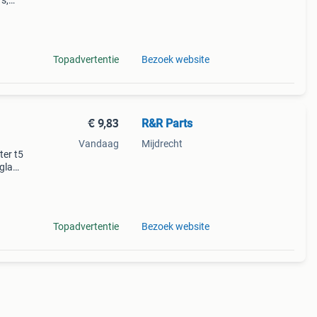
s,
Topadvertentie
Bezoek website
€ 9,83
R&R Parts
Vandaag
Mijdrecht
ter t5
glas
9 r&r
Topadvertentie
Bezoek website