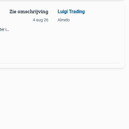
Zie omschrijving
Luigi Trading
4 aug 26
Almelo
er in