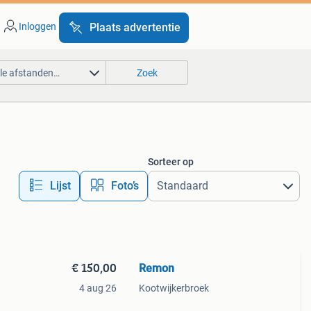
Inloggen
Plaats advertentie
lle afstanden…
Zoek
Sorteer op
Lijst
Foto’s
€ 150,00
Remon
4 aug 26
Kootwijkerbroek