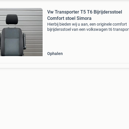
Vw Transporter T5 T6 Bijrijdersstoel
Comfort stoel Simora
Hierbij bieden wij u aan, een originele comfort
bijrijdersstoel van een volkswagen t6 transport
simora grid bekleding aan. Bijrijdersstoel is
compleet met gordelklikker, onderbak en
hoofdsteun. C
Ophalen