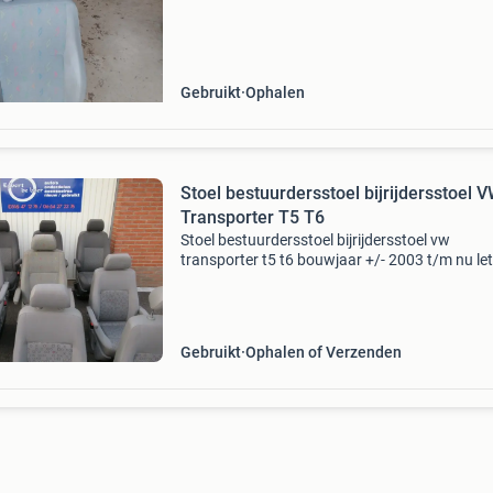
Gebruikt
Ophalen
Stoel bestuurdersstoel bijrijdersstoel 
Transporter T5 T6
Stoel bestuurdersstoel bijrijdersstoel vw
transporter t5 t6 bouwjaar +/- 2003 t/m nu let
Zie foto let op!! Wij zijn alleen geopend en aa
na telefonische afspraak op maandag t/m vri
van
Gebruikt
Ophalen of Verzenden