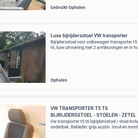
Gebruikt
Ophalen
Luxe bijrijdersstoel VW transporter
Bijrijdersstoel voor volkswagen transporter t5
t6, luxe uitvoering met 2 armleuningen en in h
verstelbaar. In hele goede staat zonder
beschadigingen en inclusief onderbak
Ophalen
VW TRANSPORTER T5 T6
BIJRIJDERSSTOEL - STOELEN - ZETEL
Vw transporter t5 t6 bijrijdersstoel / stoel incl
onderbak. Bekledin: grijs austin. Inruil en mon
van je bijrijdersbank is mogelijk! Staat: in goed