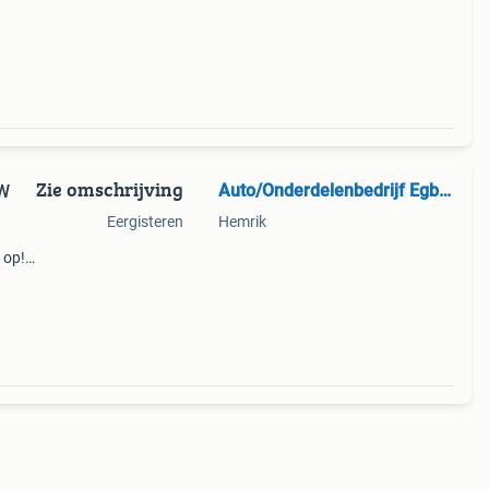
Zie omschrijving
Auto/Onderdelenbedrijf Egbert de Boer
VW
Eergisteren
Hemrik
 op!!
nwezig
jdag