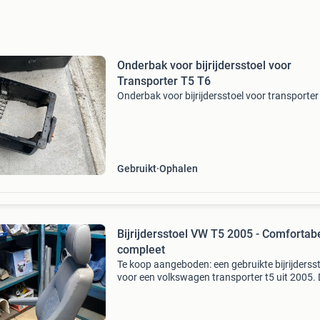
Onderbak voor bijrijdersstoel voor
Transporter T5 T6
Onderbak voor bijrijdersstoel voor transporter 
Gebruikt
Ophalen
Bijrijdersstoel VW T5 2005 - Comfortab
compleet
Te koop aangeboden: een gebruikte bijrijderss
voor een volkswagen transporter t5 uit 2005.
stoel is compleet met armleuningen en hoofds
en verkeert in een goede, bruikbare staat. Idea