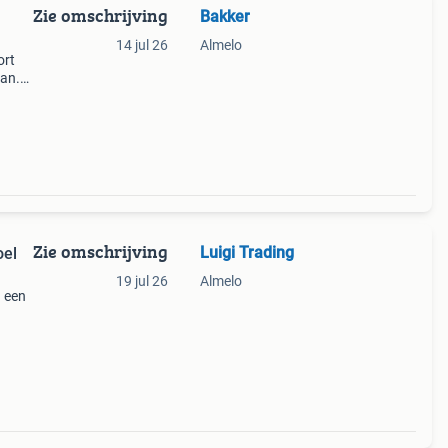
Zie omschrijving
Bakker
14 jul 26
Almelo
ort
aan.
Zie omschrijving
Luigi Trading
oel
19 jul 26
Almelo
n een
t6