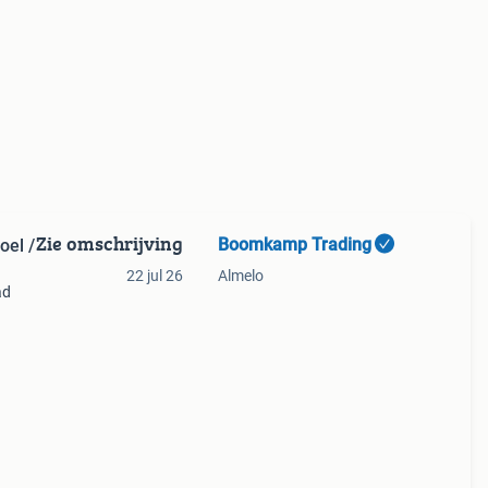
Zie omschrijving
Boomkamp Trading
oel /
22 jul 26
Almelo
ad
gen of
elijke