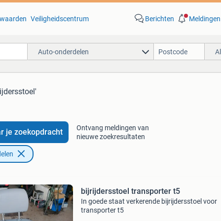
waarden
Veiligheidscentrum
Berichten
Meldingen
Auto-onderdelen
A
rijdersstoel'
Ontvang meldingen van
r je zoekopdracht
nieuwe zoekresultaten
elen
bijrijdersstoel transporter t5
In goede staat verkerende bijrijdersstoel voor
transporter t5