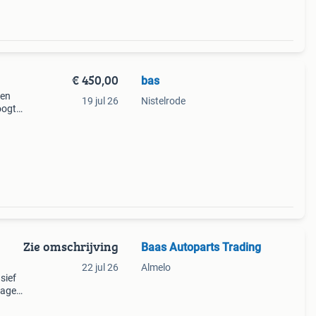
€ 450,00
bas
 en
19 jul 26
Nistelrode
oogte
Zie omschrijving
Baas Autoparts Trading
22 jul 26
Almelo
usief
tage
e