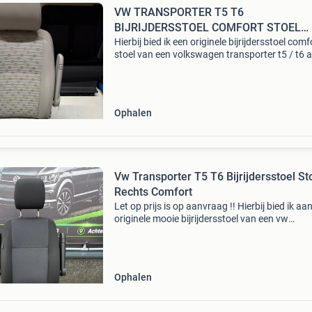
VW TRANSPORTER T5 T6
BIJRIJDERSSTOEL COMFORT STOEL
PLACE
Hierbij bied ik een originele bijrijdersstoel comf
stoel van een volkswagen transporter t5 / t6 
Comfort stoel met 2 armleuningen, in hoogte
verstelbaar en met lendesteun compleet met
console b
Ophalen
Vw Transporter T5 T6 Bijrijdersstoel St
Rechts Comfort
Let op prijs is op aanvraag !! Hierbij bied ik aa
originele mooie bijrijdersstoel van een vw
transporter t5 t6 te koop aan! Vw transporter 
austin bekleding comfort stoel met airbag
armsteunen
Ophalen