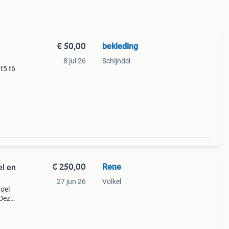
€ 50,00
bekleding
8 jul 26
Schijndel
t5 t6
€ 250,00
Rene
el en
27 jun 26
Volkel
toel
 Deze
teun,
al