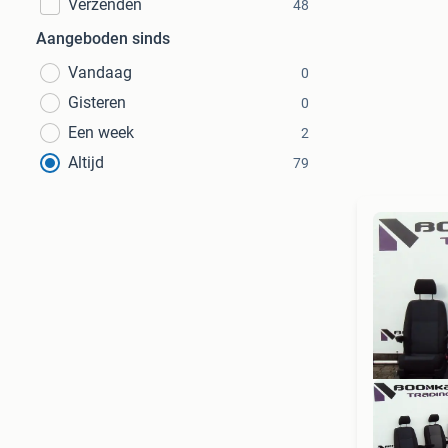
Verzenden
48
Aangeboden sinds
Vandaag
0
Gisteren
0
Een week
2
Altijd
79