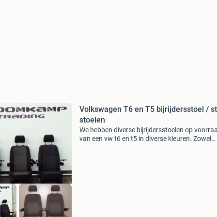
Volkswagen T6 en T5 bijrijdersstoel / st
stoelen
We hebben diverse bijrijdersstoelen op voorra
van een vw t6 en t5 in diverse kleuren. Zowel
comfort als standaard op voorraad! Voor vra
informatie graag bellen of e-mailen. Met vriend
gr