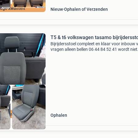
oge kwaliteit
Nieuw
Ophalen of Verzenden
T5 & t6 volkswagen tasamo bijrijdersst
Bijrijdersstoel compleet en klaar voor inbouw 
vragen alleen bellen 06 44 84 52 41 wordt niet
opgestuurd tasamo stof
Tasamo stof
Ophalen