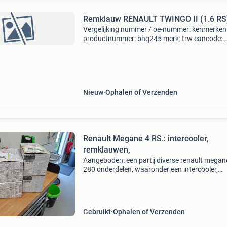
Remklauw RENAULT TWINGO II (1.6 RS
Vergelijking nummer / oe-nummer: kenmerken
productnummer: bhq245 merk: trw eancode:
3322937567041 conditie:nieuw eigenschappe
materiaal:aluminium voor fabrikant:trw remza
uitvoering:vuistzadel,
Nieuw
Ophalen of Verzenden
Renault Megane 4 RS.: intercooler,
remklauwen,
Aangeboden: een partij diverse renault megane
280 onderdelen, waaronder een intercooler,
intercoolerslang, complete achterremklauwen
intercooler is gebruikt, maar in goede staat. D
remklauwe
Gebruikt
Ophalen of Verzenden