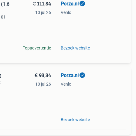
€ 111,84
Porza.nl
(1.6
10 jul 26
Venlo
7 01
a970
nieuw
Topadvertentie
Bezoek website
€ 93,34
Porza.nl
)
:
10 jul 26
Venlo
n:
ter 1
Bezoek website