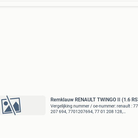
Remklauw RENAULT TWINGO II (1.6 RS
Vergelijking nummer / oe-nummer: renault : 7
207 694, 7701207694, 77 01 208 128,
7701208128, 77 11 135 737, 7711135737
kenmerken: productnummer: bhq246e merk: t
eancode: 3322937566754 conditie:n