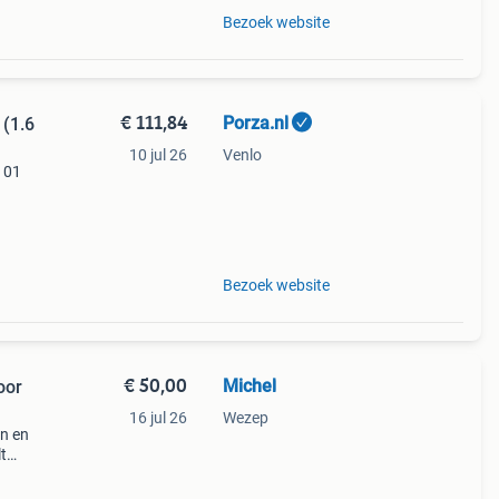
Bezoek website
€ 111,84
Porza.nl
(1.6
10 jul 26
Venlo
7 01
a970
nieuw
Bezoek website
€ 50,00
Michel
oor
16 jul 26
Wezep
en en
t
op
spec