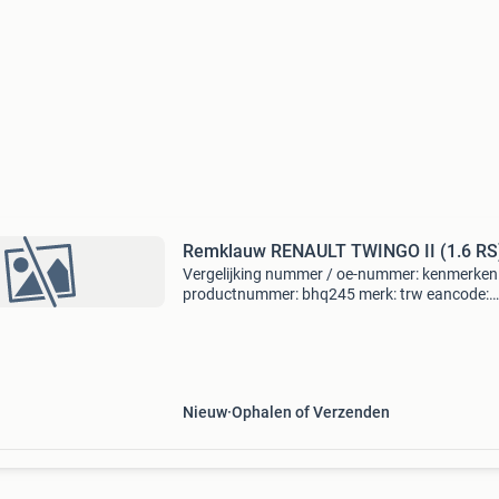
Remklauw RENAULT TWINGO II (1.6 RS
Vergelijking nummer / oe-nummer: kenmerken
productnummer: bhq245 merk: trw eancode:
3322937567041 conditie:nieuw eigenschappe
materiaal:aluminium voor fabrikant:trw remza
uitvoering:vuistzadel,
Nieuw
Ophalen of Verzenden