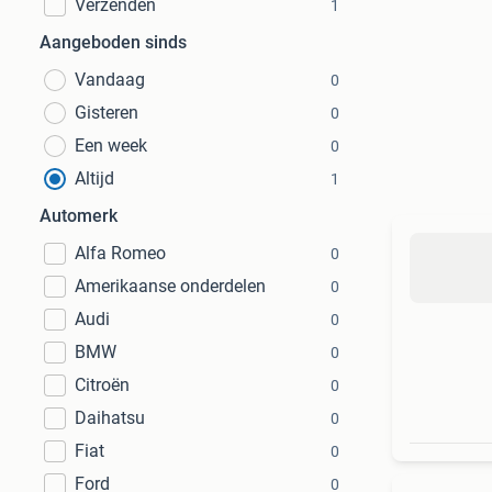
Verzenden
1
Aangeboden sinds
Vandaag
0
Gisteren
0
Een week
0
Altijd
1
Automerk
Alfa Romeo
0
Amerikaanse onderdelen
0
Audi
0
BMW
0
Citroën
0
Daihatsu
0
Fiat
0
Ford
0