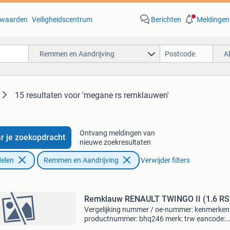
waarden
Veiligheidscentrum
Berichten
Meldingen
Remmen en Aandrijving
A
15 resultaten
voor 'megane rs remklauwen'
Ontvang meldingen van
r je zoekopdracht
nieuwe zoekresultaten
elen
Remmen en Aandrijving
Verwijder filters
Remklauw RENAULT TWINGO II (1.6 RS
Vergelijking nummer / oe-nummer: kenmerken
productnummer: bhq246 merk: trw eancode:
3322937566327 conditie:nieuw eigenschappe