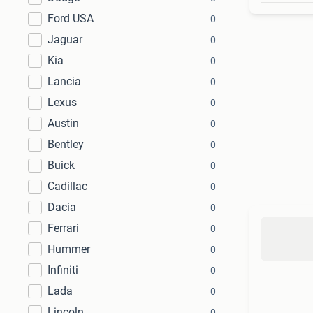
Ford USA
0
Jaguar
0
Kia
0
Lancia
0
Lexus
0
Austin
0
Bentley
0
Buick
0
Cadillac
0
Dacia
0
Ferrari
0
Hummer
0
Infiniti
0
Lada
0
Lincoln
0