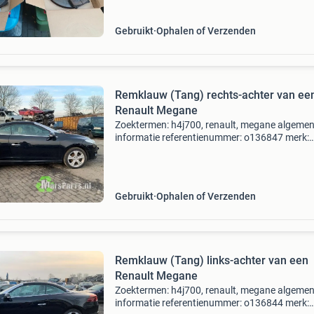
remmer
Gebruikt
Ophalen of Verzenden
Remklauw (Tang) rechts-achter van ee
Renault Megane
Zoektermen: h4j700, renault, megane algeme
informatie referentienummer: o136847 merk:
renault model: megane type: 1.4 16V tce 130,
cabrio, benzine, 1.397Cc, 96kw (131pk), fwd,
h4j700; h4ja7, 2010-06
Gebruikt
Ophalen of Verzenden
Remklauw (Tang) links-achter van een
Renault Megane
Zoektermen: h4j700, renault, megane algeme
informatie referentienummer: o136844 merk: