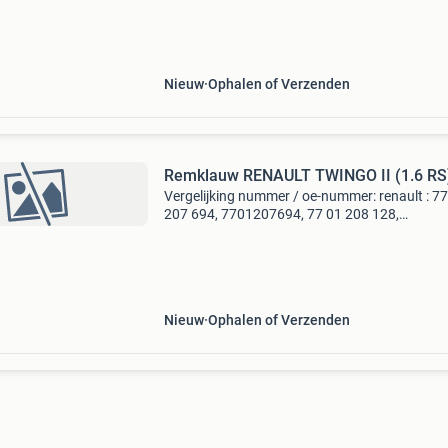
materiaal:aluminium voor fabrikant:trw diame
[mm]:34 artikelnummer
Nieuw
Ophalen of Verzenden
Remklauw RENAULT TWINGO II (1.6 RS
Vergelijking nummer / oe-nummer: renault : 7
207 694, 7701207694, 77 01 208 128,
7701208128, 77 11 135 737, 7711135737
kenmerken: productnummer: bhq246e merk: t
eancode: 3322937566754 conditie:n
Nieuw
Ophalen of Verzenden