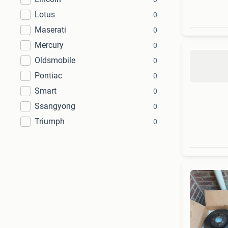
Lotus
0
Maserati
0
Mercury
0
Oldsmobile
0
Pontiac
0
Smart
0
Ssangyong
0
Triumph
0