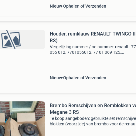
Nieuw
Ophalen of Verzenden
Houder, remklauw RENAULT TWINGO II 
RS)
Vergelijking nummer / oe-nummer: renault : 7
055 012, 7701055012, 77 01 069 125,
7701069125 kenmerken: productnummer: bd
merk: trw eancode: 3322937796939 conditie:
eigenschappen: voor fab
Nieuw
Ophalen of Verzenden
Brembo Remschijven en Remblokken v
Megane 3 RS
Te koop aangeboden: gebruikte set remschijv
blokken (voorzijde) van brembo voor de renaul
megane 3 rs. Deze schijven en blokken zaten 
mijn auto, maar heb ik vervangen voor circuit 