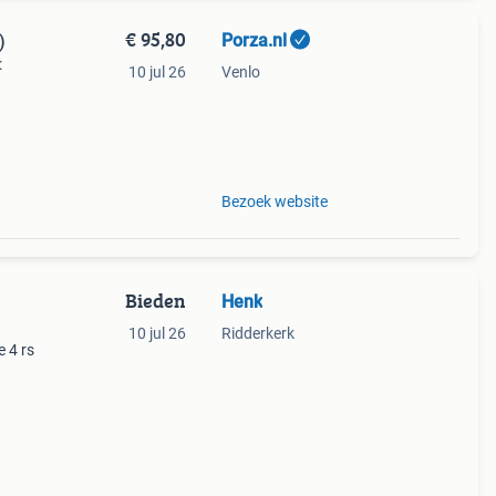
€ 95,80
Porza.nl
)
:
10 jul 26
Venlo
n:
del
Bezoek website
Bieden
Henk
10 jul 26
Ridderkerk
 4 rs
. De
e