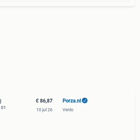
€ 86,87
Porza.nl
)
7 01
10 jul 26
Venlo
rw