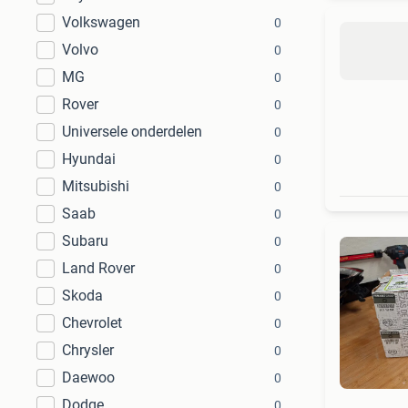
Volkswagen
0
Volvo
0
MG
0
Rover
0
Universele onderdelen
0
Hyundai
0
Mitsubishi
0
Saab
0
Subaru
0
Land Rover
0
Skoda
0
Chevrolet
0
Chrysler
0
Daewoo
0
Dodge
0