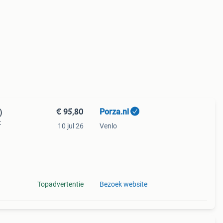
€ 95,80
Porza.nl
)
:
10 jul 26
Venlo
n:
del
Topadvertentie
Bezoek website