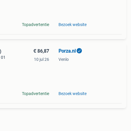
ter 1
Topadvertentie
Bezoek website
€ 86,87
Porza.nl
)
7 01
10 jul 26
Venlo
rw
Topadvertentie
Bezoek website