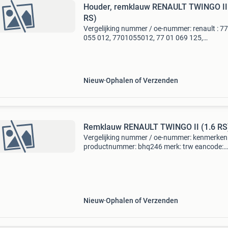
Houder, remklauw RENAULT TWINGO II 
RS)
Vergelijking nummer / oe-nummer: renault : 7
055 012, 7701055012, 77 01 069 125,
7701069125 kenmerken: productnummer: bd
merk: trw eancode: 3322937796939 conditie:
eigenschappen: voor fab
Nieuw
Ophalen of Verzenden
Remklauw RENAULT TWINGO II (1.6 RS
Vergelijking nummer / oe-nummer: kenmerken
productnummer: bhq246 merk: trw eancode:
3322937566327 conditie:nieuw eigenschappe
materiaal:aluminium voor fabrikant:trw diame
[mm]:34 artikelnummer
Nieuw
Ophalen of Verzenden