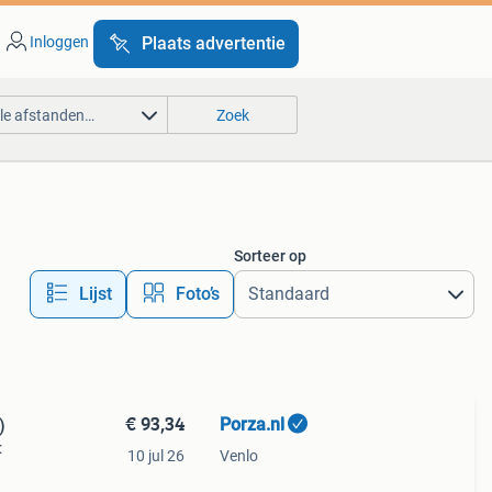
Inloggen
Plaats advertentie
lle afstanden…
Zoek
Sorteer op
Lijst
Foto’s
€ 93,34
Porza.nl
)
:
10 jul 26
Venlo
n: