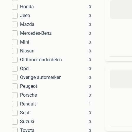
Honda
0
Jeep
0
Mazda
0
Mercedes-Benz
0
Mini
0
Nissan
0
Oldtimer onderdelen
0
Opel
0
Overige automerken
0
Peugeot
0
Porsche
0
Renault
1
Seat
0
Suzuki
0
Toyota
0