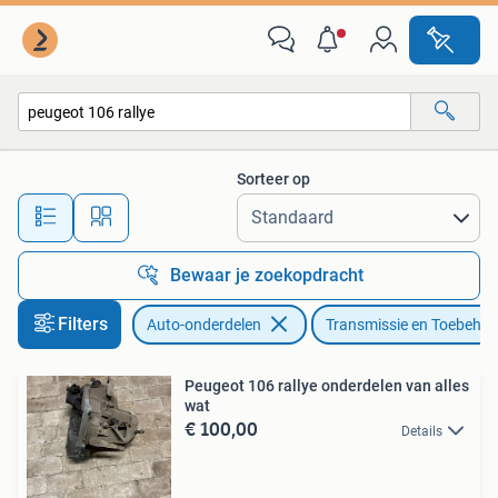
Transmissie en Toebehoren
Sorteer op
Alle afstanden…
Bewaar je zoekopdracht
Filters
Auto-onderdelen
Transmissie en Toebehor
Peugeot 106 rallye onderdelen van alles
wat
€ 100,00
Details