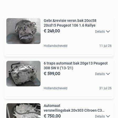
Gebr.&revisie versn.bak 20cc58
20cd15 Peugeot 106 1.6 Rallye
€ 249,00
Details
Hollandscheveld
11 jul 26
6 traps automaat bak 20ge13 Peugeot
308 SW II ('13-'21)
€ 599,00
Details
Hollandscheveld
31 jul 26
Automaat
versnellingsbak 20v303 Citroen C3
€ 750,00
Aircross('09-'17)
Details