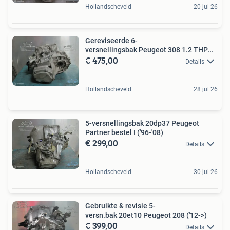
Hollandscheveld
20 jul 26
Gereviseerde 6-
versnellingsbak Peugeot 308 1.2 THP
€ 475,00
20EA52
Details
Hollandscheveld
28 jul 26
5-versnellingsbak 20dp37 Peugeot
Partner bestel I ('96-'08)
€ 299,00
Details
Hollandscheveld
30 jul 26
Gebruikte & revisie 5-
versn.bak 20et10 Peugeot 208 ('12->)
€ 399,00
Details